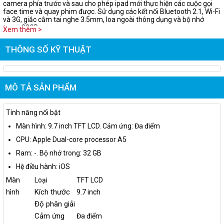
camera phía trước và sau cho phép ipad mới thực hiện các cuộc gọi
face time và quay phim được. Sử dụng các kết nối Bluetooth 2.1, Wi-Fi
và 3G, giắc cắm tai nghe 3.5mm, loa ngoài thông dụng và bộ nhớ
trong 32GB.
Xem thêm >
THÔNG SỐ KỸ THUẬT
MÔ TẢ SẢN PHẨM
Tính năng nổi bật
Màn hình: 9.7 inch TFT LCD. Cảm ứng: Đa điểm
CPU: Apple Dual-core processor A5
Ram: -. Bộ nhớ trong: 32 GB
Hệ điều hành: iOS
Màn
Loại
TFT LCD
Kích thước
hình
9.7 inch
Độ phân giải
Cảm ứng
Đa điểm