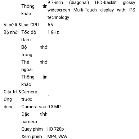
9.7-inch (diagonal) LED-backlit glossy
Thông tin
widescreen Multi-Touch display with IPS
khác
technology
Vi xử lí &
Loại CPU
A5
Tốc độ
Bộ nhớ
1 GHz
Ram
Bộ nhớ
trong
Thẻ nhớ
-
ngoài
Thông tin
khác
Giải trí &
Camera
-
Ứng
trước
Camera sau
dụng
0.3 MP
Đặc tính
camera
Quay phim
HD 720p
Xem phim
MP4, WAV