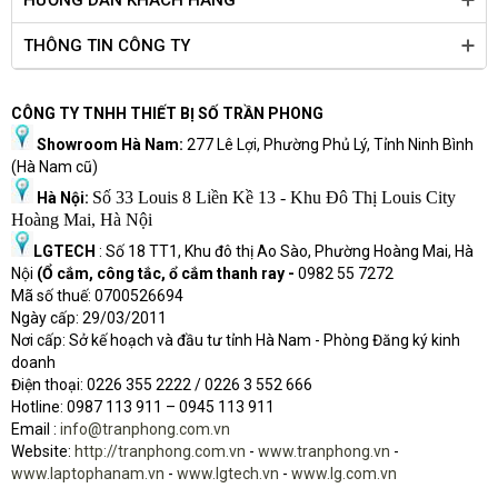
HƯỚNG DẪN KHÁCH HÀNG
THÔNG TIN CÔNG TY
CÔNG TY TNHH THIẾT BỊ SỐ TRẦN PHONG
Showroom Hà Nam:
277 Lê Lợi, Phường Phủ Lý, Tỉnh Ninh Bình
(Hà Nam cũ)
Số 33 Louis 8 Liền Kề 13 - Khu Đô Thị Louis City
Hà Nội:
Hoàng Mai, Hà Nội
LGTECH
: Số 18 TT1, Khu đô thị Ao Sào, Phường Hoàng Mai, Hà
Nội
(Ổ cắm, công tắc, ổ cắm thanh ray -
0982 55 7272
Mã số thuế: 0700526694
Ngày cấp: 29/03/2011
Nơi cấp: Sở kế hoạch và đầu tư tỉnh Hà Nam - Phòng Đăng ký kinh
doanh
Điện thoại: 0226 355 2222 / 0226 3 552 666
Hot
l
ine: 0987 113 911
– 0945 113 911
Email :
info@tranphong.com.vn
Website:
http://tranphong.com.vn
-
www.tranphong.vn
-
www.laptophanam.vn
-
www.lgtech.vn
-
www.lg.com.vn