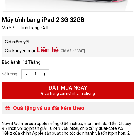
Máy tính bảng iPad 2 3G 32GB
Mã SP:
Tình trạng: Call
Giá niêm yết:
Liên hệ
Giá khuyến mại:
[Giá đã có VAT]
Bảo hành: 12 Tháng
-
+
Số lượng:
ĐẶT MUA NGAY
Giao hàng tận nơi nhanh chóng
Quà tặng và ưu đãi kèm theo
New iPad mới của apple mỏng 0.34 inches, màn hình đa điểm Glossy
9.7 inch với độ phân giải 1024 x 768 pixel, chip xử lý dual-core A5
1GHz của chính Apple sản xuất cho tốc độ nhanh và tốn ít pin hơn, 2