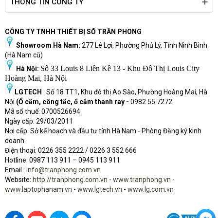
THÔNG TIN CÔNG TY
CÔNG TY TNHH THIẾT BỊ SỐ TRẦN PHONG
Showroom Hà Nam:
277 Lê Lợi, Phường Phủ Lý, Tỉnh Ninh Bình
(Hà Nam cũ)
Số 33 Louis 8 Liền Kề 13 - Khu Đô Thị Louis City
Hà Nội:
Hoàng Mai, Hà Nội
LGTECH
: Số 18 TT1, Khu đô thị Ao Sào, Phường Hoàng Mai, Hà
Nội
(Ổ cắm, công tắc, ổ cắm thanh ray -
0982 55 7272
Mã số thuế: 0700526694
Ngày cấp: 29/03/2011
Nơi cấp: Sở kế hoạch và đầu tư tỉnh Hà Nam - Phòng Đăng ký kinh
doanh
Điện thoại: 0226 355 2222 / 0226 3 552 666
Hot
l
ine: 0987 113 911
– 0945 113 911
Email :
info@tranphong.com.vn
Website:
http://tranphong.com.vn
-
www.tranphong.vn
-
www.laptophanam.vn
-
www.lgtech.vn
-
www.lg.com.vn