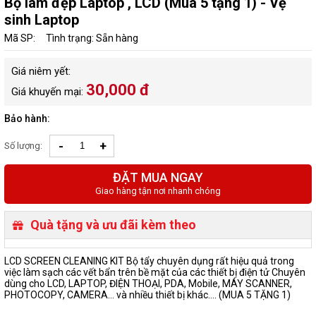
Bộ làm đẹp Laptop , LCD (Mua 5 tặng 1) - Vệ
sinh Laptop
Mã SP:
Tình trạng: Sẵn hàng
Giá niêm yết:
30,000 đ
Giá khuyến mại:
Bảo hành:
-
+
Số lượng:
ĐẶT MUA NGAY
Giao hàng tận nơi nhanh chóng
Quà tặng và ưu đãi kèm theo
LCD SCREEN CLEANING KIT Bộ tẩy chuyên dụng rất hiệu quả trong
việc làm sạch các vết bẩn trên bề mặt của các thiết bị điện tử Chuyên
dùng cho LCD, LAPTOP, ĐIỆN THOẠI, PDA, Mobile, MÁY SCANNER,
PHOTOCOPY, CAMERA... và nhiều thiết bị khác.... (MUA 5 TẶNG 1)