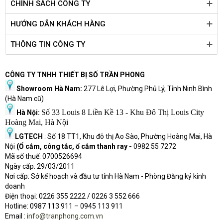
CHÍNH SÁCH CÔNG TY
HƯỚNG DẪN KHÁCH HÀNG
THÔNG TIN CÔNG TY
CÔNG TY TNHH THIẾT BỊ SỐ TRẦN PHONG
Showroom Hà Nam:
277 Lê Lợi, Phường Phủ Lý, Tỉnh Ninh Bình
(Hà Nam cũ)
Số 33 Louis 8 Liền Kề 13 - Khu Đô Thị Louis City
Hà Nội:
Hoàng Mai, Hà Nội
LGTECH
: Số 18 TT1, Khu đô thị Ao Sào, Phường Hoàng Mai, Hà
Nội
(Ổ cắm, công tắc, ổ cắm thanh ray -
0982 55 7272
Mã số thuế: 0700526694
Ngày cấp: 29/03/2011
Nơi cấp: Sở kế hoạch và đầu tư tỉnh Hà Nam - Phòng Đăng ký kinh
doanh
Điện thoại: 0226 355 2222 / 0226 3 552 666
Hot
l
ine: 0987 113 911
– 0945 113 911
Email :
info@tranphong.com.vn