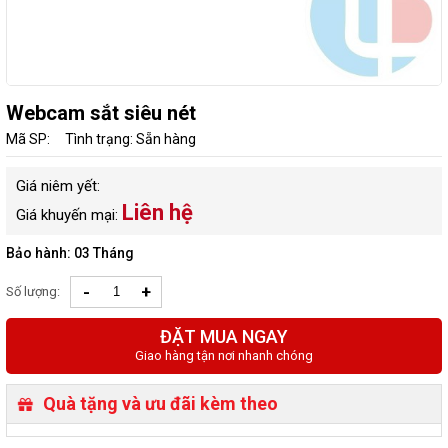
Webcam sắt siêu nét
Mã SP:
Tình trạng: Sẵn hàng
Giá niêm yết:
Liên hệ
Giá khuyến mại:
Bảo hành: 03 Tháng
-
+
Số lượng:
ĐẶT MUA NGAY
Giao hàng tận nơi nhanh chóng
Quà tặng và ưu đãi kèm theo