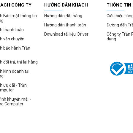
SÁCH CÔNG TY
HƯỚNG DẪN KHÁCH
THÔNG TIN
HÀNG
h Bảo mật thông tin
Hướng dẫn đặt hàng
Giới thiệu côn
ng
Hướng dẫn thanh toán
Đường đến Tr
h thanh toán
Download tài liệu, Driver
Công ty Trần 
ch vận chuyển
dụng
ch bảo hành Trần
 đổi trả, trả lại hàng
h kinh doanh tại
ng
h ưu đãi - Trần
omputer
ình khuyến mãi -
ng Computer