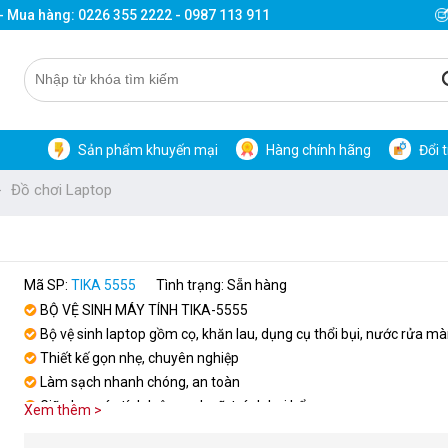
 - Mua hàng: 0226 355 2222 - 0987 113 911
Sản phẩm khuyến mại
Hàng chính hãng
Đổi 
Đồ chơi Laptop
Mã SP:
TIKA 5555
Tình trạng: Sẵn hàng
BỘ VỆ SINH MÁY TÍNH TIKA-5555
Bộ vệ sinh laptop gồm cọ, khăn lau, dụng cụ thổi bụi, nước rửa mà
Thiết kế gọn nhẹ, chuyên nghiệp
Làm sạch nhanh chóng, an toàn
Giữ cho máy tính luôn sạch sẽ, tránh bụi bẩn
Xem thêm >
Giúp tăng tuổi thọ và hiệu quả hoạt động của máy