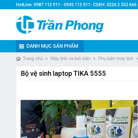
HotLine: 0987 113 911 - 0945 113 911- CSKH: 0226 3 552 666
DANH MỤC SẢN PHẨM
Trang chủ
Máy tính và linh kiện
Phụ kiện máy tính
Bộ vệ sinh laptop TIKA 5555