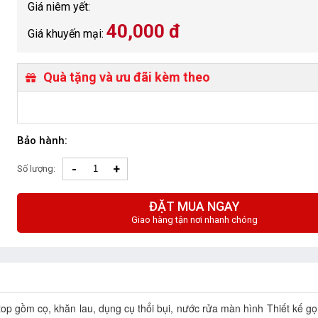
Giá niêm yết:
40,000 đ
Giá khuyến mại:
Quà tặng và ưu đãi kèm theo
Bảo hành:
-
+
Số lượng:
ĐẶT MUA NGAY
Giao hàng tận nơi nhanh chóng
 gồm cọ, khăn lau, dụng cụ thổi bụi, nước rửa màn hình Thiết kế gọ