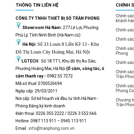
THÔNG TIN LIÊN HỆ
CHÍNH 
Chính sác
CÔNG TY TNHH THIẾT BỊ SỐ TRẦN PHONG
khách hà
Showroom Hà Nam:
277 Lê Lợi, Phường
Chính sác
Phủ Lý, Tỉnh Ninh Bình (Hà Nam cũ)
Chính sá
Số 33 Louis 8 Liền Kề 13 - Khu
Hà Nội:
Chính sá
Đô Thị Louis City Hoàng Mai, Hà Nội
Phong
LGTECH
: Số 18 TT1, Khu đô thị Ao Sào,
Chính sách
Phường Hoàng Mai, Hà Nội
(Ổ cắm, công tắc, ổ
Chính sác
cắm thanh ray -
0982 55 7272
Trần Pho
Mã số thuế: 0700526694
Chính sác
Phong C
Ngày cấp: 29/03/2011
Nơi cấp: Sở kế hoạch và đầu tư tỉnh Hà Nam -
Chương tr
Trần Pho
Phòng Đăng ký kinh doanh
Điện thoại: 0226 355 2222 / 0226 3 552 666
Hot
l
ine: 0987 113 911
– 0945 113 911
Email :
info@tranphong.com.vn