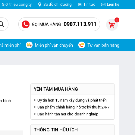
Giới thiệu công ty
Sơ đồ chỉ đường
Tin tức
Liên hệ
0
0987.113.911
GỌI MUA HÀNG :
trả miễn phí
Miễn phí vận chuyển
Tư vấn bán hàng
YÊN TÂM MUA HÀNG
Uy tín hơn 15 năm xây dựng và phát triển
n hình
Sản phẩm chính hãng, hỗ trợ kỹ thuật 24/7
Bảo hành tận nơi cho doanh nghiệp
THÔNG TIN HỮU ÍCH