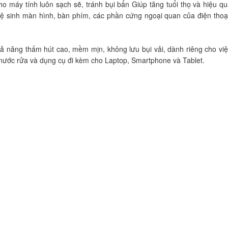
máy tính luôn sạch sẽ, tránh bụi bẩn Giúp tăng tuổi thọ và hiệu qu
sinh màn hình, bàn phím, các phần cứng ngoại quan của điện thoại
hả năng thấm hút cao, mềm mịn, không lưu bụi vải, dành riêng cho việ
ới nước rửa và dụng cụ đi kèm cho Laptop, Smartphone và Tablet. 