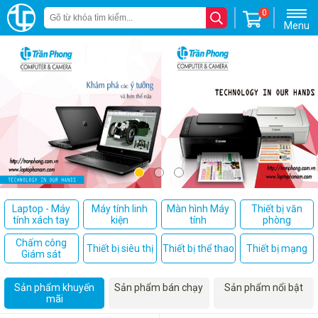
0
Menu
Laptop - Máy
Máy tính linh
Màn hình Máy
Thiết bị văn
tính xách tay
kiện
tính
phòng
Chấm công
Thiết bị siêu thị
Thiết bị thể thao
Thiết bị mạng
Giám sát
Sản phẩm khuyến
Sản phẩm bán chạy
Sản phẩm nổi bật
mãi