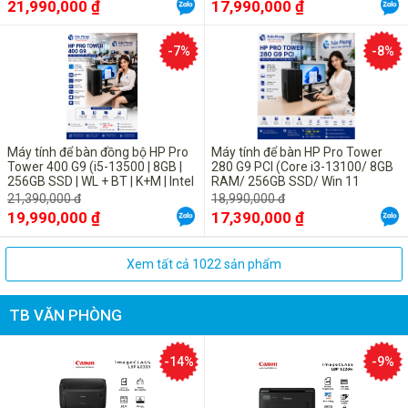
21,990,000 ₫
17,990,000 ₫
-7%
-8%
Máy tính để bàn đồng bộ HP Pro
Máy tính để bàn HP Pro Tower
Tower 400 G9 (i5-13500 | 8GB |
280 G9 PCI (Core i3-13100/ 8GB
256GB SSD | WL + BT | K+M | Intel
RAM/ 256GB SSD/ Win 11
UHD 770 | Windows 11 Home -
Home/ 1Y)_ Đen
21,390,000 đ
18,990,000 đ
BG8Q1AT )
19,990,000 ₫
17,390,000 ₫
Xem tất cả 1022 sản phẩm
TB VĂN PHÒNG
-14%
-9%