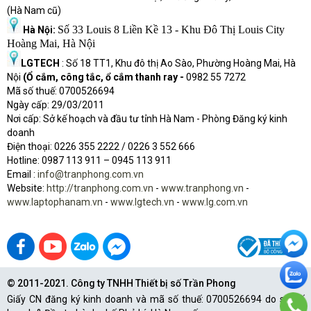
(Hà Nam cũ)
Số 33 Louis 8 Liền Kề 13 - Khu Đô Thị Louis City
Hà Nội:
Hoàng Mai, Hà Nội
LGTECH
: Số 18 TT1, Khu đô thị Ao Sào, Phường Hoàng Mai, Hà
Nội
(Ổ cắm, công tắc, ổ cắm thanh ray -
0982 55 7272
Mã số thuế: 0700526694
Ngày cấp: 29/03/2011
Nơi cấp: Sở kế hoạch và đầu tư tỉnh Hà Nam - Phòng Đăng ký kinh
doanh
Điện thoại: 0226 355 2222 / 0226 3 552 666
Hot
l
ine: 0987 113 911
– 0945 113 911
Email :
info@tranphong.com.vn
Website:
http://tranphong.com.vn
-
www.tranphong.vn
-
www.laptophanam.vn
-
www.lgtech.vn
-
www.lg.com.vn
© 2011-2021. Công ty TNHH Thiết bị số Trần Phong
Giấy CN đăng ký kinh doanh và mã số thuế: 0700526694 do sở Kế