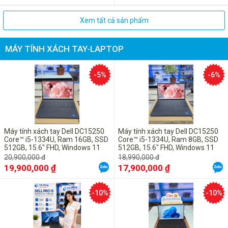
Xem tất cả sản phẩm
MÁY TÍNH XÁCH TAY-LAPTOP
-5%
-6%
Máy tính xách tay Dell DC15250
Máy tính xách tay Dell DC15250
Core™ i5-1334U, Ram 16GB, SSD
Core™ i5-1334U, Ram 8GB, SSD
512GB, 15.6" FHD, Windows 11
512GB, 15.6" FHD, Windows 11
Pro bản quyền vĩnh viễn
Pro bản quyền vĩnh viễn
20,900,000 đ
18,990,000 đ
19,900,000 ₫
17,900,000 ₫
-10%
-10%