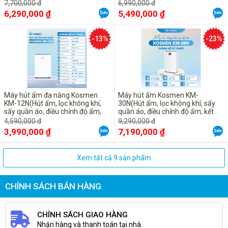
Wifi, điều khiển qua App trên điện
nối Wifi - Chính hãng, Bảo hành
7,700,000 đ
6,990,000 đ
thoại - Bảo hành 24 tháng tại
24 tháng tại nhà
6,290,000 ₫
5,490,000 ₫
nhà)
-13%
-23%
Máy hút ẩm đa năng Kosmen
Máy hút ẩm Kosmen KM-
KM-12N(Hút ẩm, lọc không khí,
30N(Hút ẩm, lọc không khí, sấy
sấy quần áo, điều chỉnh độ ẩm,
quần áo, điều chỉnh độ ẩm, kết
kết nối Wifi - Chính hãng, Bảo
nối Wifi - Chính hãng, Bảo hành
4,590,000 đ
9,290,000 đ
hành 24 tháng tại nhà
24 tháng tại nhà
3,990,000 ₫
7,190,000 ₫
Xem tất cả 9 sản phẩm
CHÍNH SÁCH BÁN HÀNG
CHÍNH SÁCH GIAO HÀNG
Nhận hàng và thanh toán tại nhà