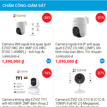
CHẤM CÔNG-GIÁM SÁT
-26%
-31%
Camera Wifi ngoài trời quay quét
Camera ngoài trời IP wifi quay
EZVIZ H8C 2K+ 4MP (CS-H8C-
quét EZVIZ CS-H8C (2MP), Ghi
R100-1J4WKFL) - tích hợp Ai
hình màu ban đêm, Trò chuyện
thông minh, Màu ban đêm
hai chiều
1,890,000 đ
1,590,000 đ
1,390,000 ₫
1,090,000 ₫
-16%
-27%
Camera không dây EZVIZ TY1
Camera EZVIZ CS-C1C-B (C1C-B
wifi HD1080P 2MP đàm thoại 2
1080P) Full HD 2.0 Megapixel,