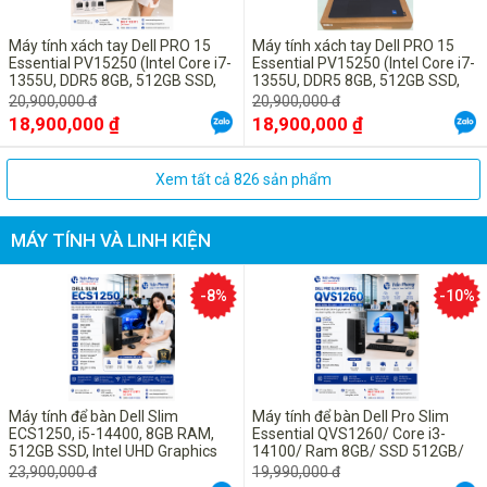
Máy tính xách tay Dell PRO 15
Máy tính xách tay Dell PRO 15
Essential PV15250 (Intel Core i7-
Essential PV15250 (Intel Core i7-
1355U, DDR5 8GB, 512GB SSD,
1355U, DDR5 8GB, 512GB SSD,
15.6" FHD, UBUNTU Black)
15.6" FHD, UBUNTU Black)
20,900,000 đ
20,900,000 đ
18,900,000 ₫
18,900,000 ₫
Xem tất cả 826 sản phẩm
MÁY TÍNH VÀ LINH KIỆN
-8%
-10%
Máy tính để bàn Dell Slim
Máy tính để bàn Dell Pro Slim
ECS1250, i5-14400, 8GB RAM,
Essential QVS1260/ Core i3-
512GB SSD, Intel UHD Graphics
14100/ Ram 8GB/ SSD 512GB/
730, ax+BT, KB, M, McAfee LS,
Intel Graphics/ KB, M/ ax+BT/
23,900,000 đ
19,990,000 đ
Win 11 Home, 1Y WTY
KYHD/ Win 11