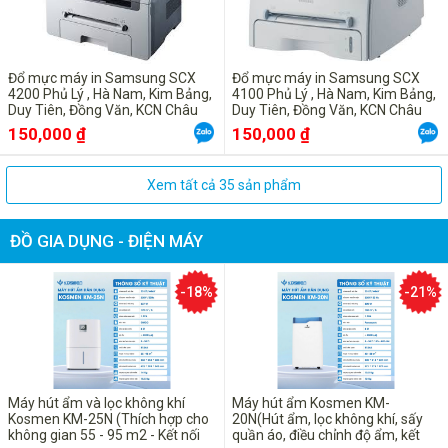
Đổ mực máy in Samsung SCX
Đổ mực máy in Samsung SCX
4200 Phủ Lý , Hà Nam, Kim Bảng,
4100 Phủ Lý , Hà Nam, Kim Bảng,
Duy Tiên, Đồng Văn, KCN Châu
Duy Tiên, Đồng Văn, KCN Châu
Sơn, Bình Lục , Lý Nhân
Sơn, Bình Lục , Lý Nhân
150,000 ₫
150,000 ₫
Xem tất cả 35 sản phẩm
ĐỒ GIA DỤNG - ĐIỆN MÁY
-18%
-21%
Máy hút ẩm và lọc không khí
Máy hút ẩm Kosmen KM-
Kosmen KM-25N (Thích hợp cho
20N(Hút ẩm, lọc không khí, sấy
không gian 55 - 95 m2 - Kết nối
quần áo, điều chỉnh độ ẩm, kết