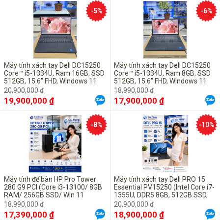
-5%
-6%
Máy tính xách tay Dell DC15250
Máy tính xách tay Dell DC15250
Core™ i5-1334U, Ram 16GB, SSD
Core™ i5-1334U, Ram 8GB, SSD
512GB, 15.6" FHD, Windows 11
512GB, 15.6" FHD, Windows 11
Pro bản quyền vĩnh viễn
Pro bản quyền vĩnh viễn
20,900,000 đ
18,990,000 đ
19,900,000 ₫
17,900,000 ₫
-8%
-10%
Máy tính để bàn HP Pro Tower
Máy tính xách tay Dell PRO 15
280 G9 PCI (Core i3-13100/ 8GB
Essential PV15250 (Intel Core i7-
RAM/ 256GB SSD/ Win 11
1355U, DDR5 8GB, 512GB SSD,
Home/ 1Y)_ Đen
15.6" FHD, UBUNTU Black)
18,990,000 đ
20,900,000 đ
17,390,000 ₫
18,900,000 ₫