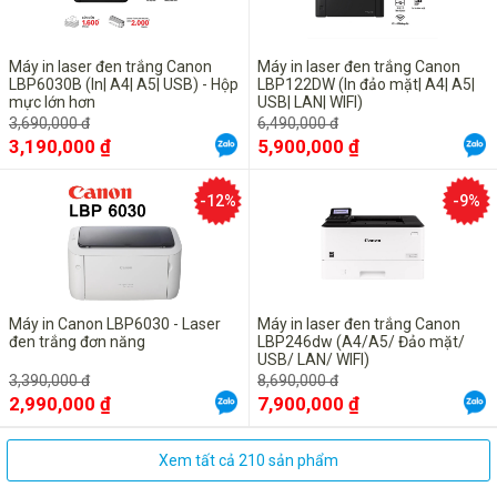
Máy in laser đen trắng Canon
Máy in laser đen trắng Canon
LBP6030B (In| A4| A5| USB) - Hộp
LBP122DW (In đảo mặt| A4| A5|
mực lớn hơn
USB| LAN| WIFI)
3,690,000 đ
6,490,000 đ
3,190,000 ₫
5,900,000 ₫
-12%
-9%
Máy in Canon LBP6030 - Laser
Máy in laser đen trắng Canon
đen trắng đơn năng
LBP246dw (A4/A5/ Đảo mặt/
USB/ LAN/ WIFI)
3,390,000 đ
8,690,000 đ
2,990,000 ₫
7,900,000 ₫
Xem tất cả 210 sản phẩm