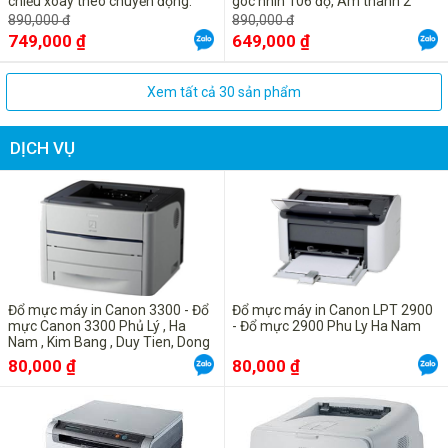
chiều xoay theo chuyển động.
góc nhìn 106 độ, Âm thanh 2
chiều, cảnh báo chuyển động
890,000 đ
890,000 đ
749,000 ₫
649,000 ₫
Xem tất cả 30 sản phẩm
DỊCH VỤ
Đổ mực máy in Canon 3300 - Đổ
Đổ mực máy in Canon LPT 2900
mực Canon 3300 Phủ Lý , Ha
- Đổ mực 2900 Phu Ly Ha Nam
Nam , Kim Bang , Duy Tien, Dong
Van, Binh Luc Ly Nhan
80,000 ₫
80,000 ₫