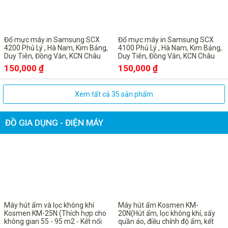
Đổ mực máy in Samsung SCX
Đổ mực máy in Samsung SCX
4200 Phủ Lý , Hà Nam, Kim Bảng,
4100 Phủ Lý , Hà Nam, Kim Bảng,
Duy Tiên, Đồng Văn, KCN Châu
Duy Tiên, Đồng Văn, KCN Châu
Sơn, Bình Lục , Lý Nhân
Sơn, Bình Lục , Lý Nhân
150,000 ₫
150,000 ₫
Xem tất cả 35 sản phẩm
ĐỒ GIA DỤNG - ĐIỆN MÁY
-18%
-21%
Máy hút ẩm và lọc không khí
Máy hút ẩm Kosmen KM-
Kosmen KM-25N (Thích hợp cho
20N(Hút ẩm, lọc không khí, sấy
không gian 55 - 95 m2 - Kết nối
quần áo, điều chỉnh độ ẩm, kết