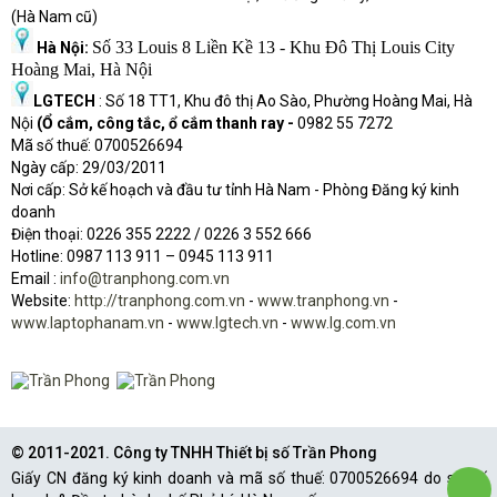
(Hà Nam cũ)
Số 33 Louis 8 Liền Kề 13 - Khu Đô Thị Louis City
Hà Nội:
Hoàng Mai, Hà Nội
LGTECH
: Số 18 TT1, Khu đô thị Ao Sào, Phường Hoàng Mai, Hà
Nội
(Ổ cắm, công tắc, ổ cắm thanh ray -
0982 55 7272
Mã số thuế: 0700526694
Ngày cấp: 29/03/2011
Nơi cấp: Sở kế hoạch và đầu tư tỉnh Hà Nam - Phòng Đăng ký kinh
doanh
Điện thoại: 0226 355 2222 / 0226 3 552 666
Hot
l
ine: 0987 113 911
– 0945 113 911
Email :
info@tranphong.com.vn
Website:
http://tranphong.com.vn
-
www.tranphong.vn
-
www.laptophanam.vn
-
www.lgtech.vn
-
www.lg.com.vn
© 2011-2021. Công ty TNHH Thiết bị số Trần Phong
Giấy CN đăng ký kinh doanh và mã số thuế: 0700526694 do sở Kế