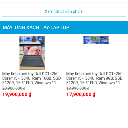
Xem tất cả sản phẩm
MÁY TÍNH XÁCH TAY-LAPTOP
-5%
-6%
Máy tính xách tay Dell DC15250
Máy tính xách tay Dell DC15250
Core™ i5-1334U, Ram 16GB, SSD
Core™ i5-1334U, Ram 8GB, SSD
512GB, 15.6" FHD, Windows 11
512GB, 15.6" FHD, Windows 11
Pro bản quyền vĩnh viễn
Pro bản quyền vĩnh viễn
20,900,000 đ
18,990,000 đ
19,900,000 ₫
17,900,000 ₫
-10%
-10%