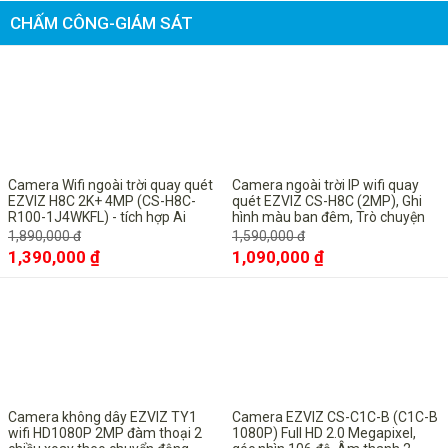
CHẤM CÔNG-GIÁM SÁT
-26%
-31%
Camera Wifi ngoài trời quay quét
Camera ngoài trời IP wifi quay
EZVIZ H8C 2K+ 4MP (CS-H8C-
quét EZVIZ CS-H8C (2MP), Ghi
R100-1J4WKFL) - tích hợp Ai
hình màu ban đêm, Trò chuyện
thông minh, Màu ban đêm
hai chiều
1,890,000 đ
1,590,000 đ
1,390,000 ₫
1,090,000 ₫
-16%
-27%
Camera không dây EZVIZ TY1
Camera EZVIZ CS-C1C-B (C1C-B
wifi HD1080P 2MP đàm thoại 2
1080P) Full HD 2.0 Megapixel,