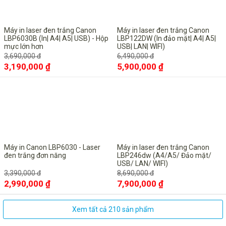
Máy in laser đen trắng Canon
Máy in laser đen trắng Canon
LBP6030B (In| A4| A5| USB) - Hộp
LBP122DW (In đảo mặt| A4| A5|
mực lớn hơn
USB| LAN| WIFI)
3,690,000 đ
6,490,000 đ
3,190,000 ₫
5,900,000 ₫
-12%
-9%
Máy in Canon LBP6030 - Laser
Máy in laser đen trắng Canon
đen trắng đơn năng
LBP246dw (A4/A5/ Đảo mặt/
USB/ LAN/ WIFI)
3,390,000 đ
8,690,000 đ
2,990,000 ₫
7,900,000 ₫
Xem tất cả 210 sản phẩm