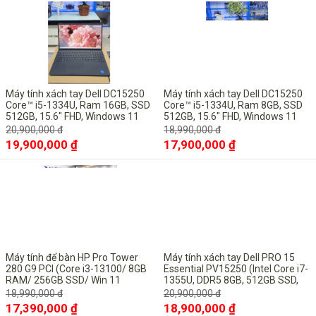
-5%
-6%
Máy tính xách tay Dell DC15250
Máy tính xách tay Dell DC15250
Core™ i5-1334U, Ram 16GB, SSD
Core™ i5-1334U, Ram 8GB, SSD
512GB, 15.6" FHD, Windows 11
512GB, 15.6" FHD, Windows 11
Pro bản quyền vĩnh viễn
Pro bản quyền vĩnh viễn
20,900,000 đ
18,990,000 đ
19,900,000 ₫
17,900,000 ₫
-8%
-10%
Máy tính để bàn HP Pro Tower
Máy tính xách tay Dell PRO 15
280 G9 PCI (Core i3-13100/ 8GB
Essential PV15250 (Intel Core i7-
RAM/ 256GB SSD/ Win 11
1355U, DDR5 8GB, 512GB SSD,
Home/ 1Y)_ Đen
15.6" FHD, UBUNTU Black)
18,990,000 đ
20,900,000 đ
17,390,000 ₫
18,900,000 ₫