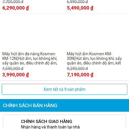
Wifi, điều khiển qua App trên điện
nối Wifi - Chính hãng, Bảo hành
7,700,000 đ
6,990,000 đ
thoại - Bảo hành 24 tháng tại
24 tháng tại nhà
6,290,000 ₫
5,490,000 ₫
nhà)
-13%
-23%
Máy hút ẩm đa năng Kosmen
Máy hút ẩm Kosmen KM-
KM-12N(Hút ẩm, lọc không khí,
30N(Hút ẩm, lọc không khí, sấy
sấy quần áo, điều chỉnh độ ẩm,
quần áo, điều chỉnh độ ẩm, kết
kết nối Wifi - Chính hãng, Bảo
nối Wifi - Chính hãng, Bảo hành
4,590,000 đ
9,290,000 đ
hành 24 tháng tại nhà
24 tháng tại nhà
3,990,000 ₫
7,190,000 ₫
Xem tất cả 9 sản phẩm
CHÍNH SÁCH BÁN HÀNG
CHÍNH SÁCH GIAO HÀNG
Nhận hàng và thanh toán tại nhà