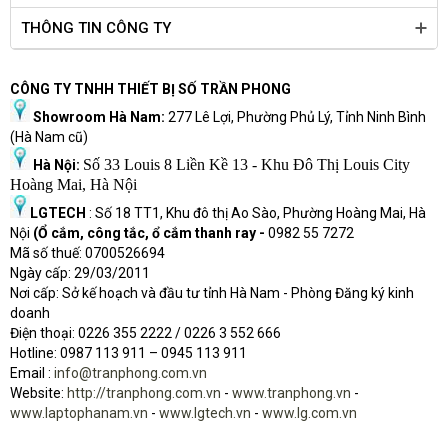
THÔNG TIN CÔNG TY
CÔNG TY TNHH THIẾT BỊ SỐ TRẦN PHONG
Showroom Hà Nam:
277 Lê Lợi, Phường Phủ Lý, Tỉnh Ninh Bình
(Hà Nam cũ)
Số 33 Louis 8 Liền Kề 13 - Khu Đô Thị Louis City
Hà Nội:
Hoàng Mai, Hà Nội
LGTECH
: Số 18 TT1, Khu đô thị Ao Sào, Phường Hoàng Mai, Hà
Nội
(Ổ cắm, công tắc, ổ cắm thanh ray -
0982 55 7272
Mã số thuế: 0700526694
Ngày cấp: 29/03/2011
Nơi cấp: Sở kế hoạch và đầu tư tỉnh Hà Nam - Phòng Đăng ký kinh
doanh
Điện thoại: 0226 355 2222 / 0226 3 552 666
Hot
l
ine: 0987 113 911
– 0945 113 911
Email :
info@tranphong.com.vn
Website:
http://tranphong.com.vn
-
www.tranphong.vn
-
www.laptophanam.vn
-
www.lgtech.vn
-
www.lg.com.vn