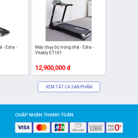
 - Edra -
Máy chạy bộ trong nhà - Edra -
Vitality ET101
12,900,000 đ
XEM TẤT CẢ SẢN PHẨM
CHẤP NHẬN THANH TOÁN