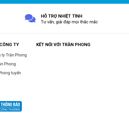
HỖ TRỢ NHIỆT TÌNH
Tư vấn, giải đáp mọi thắc mắc
 CÔNG TY
KẾT NỐI VỚI TRẦN PHONG
g ty Trần Phong
ần Phong
Phong tuyển