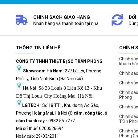
CHÍNH SÁCH GIAO HÀNG
ĐỔI
Nhận hàng và thanh toán tại nhà
Dùng
THÔNG TIN LIÊN HỆ
CHÍNH 
Thông số kỹ thuật cơ bản
Chính sác
Kích cỡ
135x75x80cm
CÔNG TY TNHH THIẾT BỊ SỐ TRẦN PHONG
khách hà
Trọng lượng thực
60kg
Showroom Hà Nam:
277 Lê Lợi, Phường
Chính sác
Phủ Lý, Tỉnh Ninh Bình (Hà Nam cũ)
Khối lượng tịnh
70kg
Chính sá
Số 33 Louis 8 Liền Kề 13 - Khu
Hà Nội:
Điện áp
AC220V - 50Hz
Chính sá
Đô Thị Louis City Hoàng Mai, Hà Nội
Phong
Công suất
120W
LGTECH
: Số 18 TT1, Khu đô thị Ao Sào,
Chính sách
Thông số kỹ thuật g
Phường Hoàng Mai, Hà Nội
(Ổ cắm, công tắc, ổ
Chính sác
cắm thanh ray -
0982 55 7272
Trần Pho
Ưu điểm vượt trội của sản phẩm 
Mã số thuế: 0700526694
Chính sác
Về thiết kế - chất lượng
Phong C
Ngày cấp: 29/03/2011