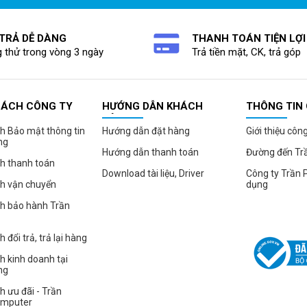
 TRẢ DỄ DÀNG
THANH TOÁN TIỆN LỢI
 thử trong vòng 3 ngày
Trả tiền mặt, CK, trả góp
SÁCH CÔNG TY
HƯỚNG DẪN KHÁCH
THÔNG TIN
HÀNG
h Bảo mật thông tin
Hướng dẫn đặt hàng
Giới thiệu côn
ng
Hướng dẫn thanh toán
Đường đến Tr
h thanh toán
Download tài liệu, Driver
Công ty Trần 
ch vận chuyển
dụng
ch bảo hành Trần
 đổi trả, trả lại hàng
hế massage EDRA HESTIA EMC100
h kinh doanh tại
ng
h ưu đãi - Trần
omputer