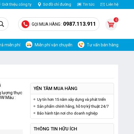
Giới thiệu công ty
Sơ đồ chỉ đường
Tin tức
Liên hệ
0
0987.113.911
GỌI MUA HÀNG :
trả miễn phí
Miễn phí vận chuyển
Tư vấn bán hàng
i
YÊN TÂM MUA HÀNG
g lượng thực
20W Màu :
Uy tín hơn 15 năm xây dựng và phát triển
Sản phẩm chính hãng, hỗ trợ kỹ thuật 24/7
Bảo hành tận nơi cho doanh nghiệp
THÔNG TIN HỮU ÍCH