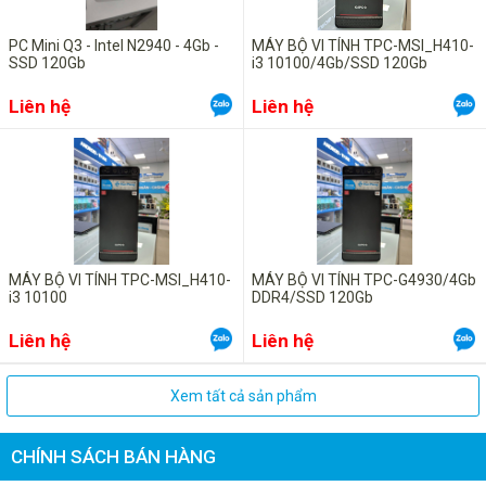
Địa chỉ : 131 Quy Lưu – Phủ Lý – Hà Nam
PC Mini Q3 - Intel N2940 - 4Gb -
MÁY BỘ VI TÍNH TPC-MSI_H410-
SSD 120Gb
i3 10100/4Gb/SSD 120Gb
Điện thoại : 0351 355 2222 – Fax : 0351 355 666
Liên hệ
Liên hệ
Mobile : 0987.113.911 (Mr.Hạnh)
Email :
sales@tranphong.com.vn
– Yahoo :
tranphongjsc
MÁY BỘ VI TÍNH TPC-MSI_H410-
MÁY BỘ VI TÍNH TPC-G4930/4Gb
i3 10100
DDR4/SSD 120Gb
Liên hệ
Liên hệ
Xem tất cả sản phẩm
CHÍNH SÁCH BÁN HÀNG