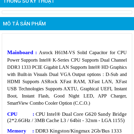
THÔNG SỐ KỸ THUẬT
MÔ TẢ SẢN PHẨM
Mainboard
:
Asrock H61M-VS Solid Capacitor for CPU
Power Supports Intel® K-Series CPU Supports Dual Channel
DDR3 1333 PCIE Gigabit LAN Supports Intel® HD Graphics
with Built-in Visuals Dual VGA Output options : D-Sub and
HDMI Supports ASRock XFast RAM, XFast LAN, XFast
USB Technologies Supports AXTU, Graphical UEFI, Instant
Boot, Instant Flash, Good Night LED, APP Charger,
SmartView Combo Cooler Option (C.C.O.)
CPU :
CPU Intel® Dual Core G620 Sandy Bridge
(2*2.6GHz / 3MB Cache L3 / 64bit - 32nm - LGA 1155)
Memory :
DDR3 Kingston/Kingmax 2Gb/Bus 1333