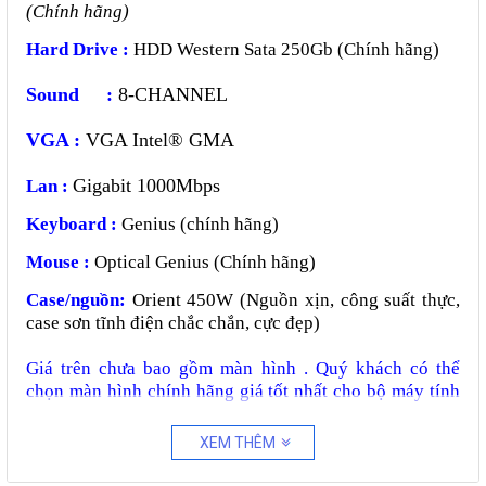
(Chính hãng)
Hard Drive :
HDD Western Sata 250Gb (Chính hãng)
Sound :
8-CHANNEL
VGA :
VGA Intel® GMA
Gigabit 1000Mbps
Lan :
Keyboard :
Genius (chính hãng)
Mouse :
Optical Genius (Chính hãng)
Case/nguồn:
Orient 450W (Nguồn xịn, công suất thực,
case sơn tĩnh điện chắc chắn, cực đẹp)
Giá trên chưa bao gồm màn hình . Quý khách có thể
chọn màn hình chính hãng giá tốt nhất cho bộ máy tính
của mình tại đây.
XEM THÊM
Ầ
Ế
TR
N PHONG CAM K
T :