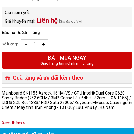
Giá niêm yết:
Liên hệ
Giá khuyến mại:
[Giá đã có VAT]
Bảo hành: 26 Tháng
-
+
Số lượng:
ĐẶT MUA NGAY
Giao hàng tận nơi nhanh chóng
Quà tặng và ưu đãi kèm theo
Mainboard SK1155 Asrock H61M-VS / CPU Intel® Dual Core G620
Sandy Bridge (2*2.6GHz / 3MB Cache L3 / 64bit - 32nm - LGA 1155) /
DDR3 2Gb Bus1333/ HDD Sata 250Gb/ Keyboard+Mouse/Case nguồn
Orient / Máy tính Trần Phong - 131 Quy Lưu, Phủ Lý , Hà Nam
Xem thêm >