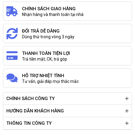
Máy tính Hà Nam
,
Tin học Hà Nam
,
Máy bộ Hà Nam
,
CHÍNH SÁCH GIAO HÀNG
Máy tính Chính hãng
Nhận hàng và thanh toán tại nhà
ĐỔI TRẢ DỄ DÀNG
Dùng thử trong vòng 3 ngày
THANH TOÁN TIỆN LỢI
Trả tiền mặt, CK, trả góp
HỖ TRỢ NHIỆT TÌNH
Tư vấn, giải đáp mọi thắc mắc
CHÍNH SÁCH CÔNG TY
HƯỚNG DẪN KHÁCH HÀNG
THÔNG TIN CÔNG TY