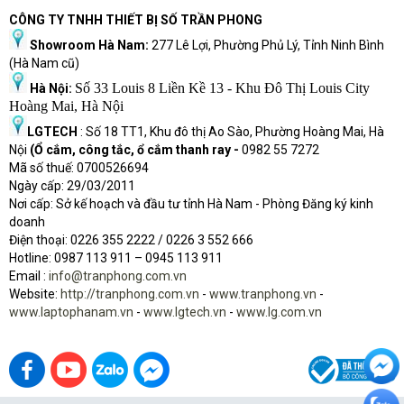
CÔNG TY TNHH THIẾT BỊ SỐ TRẦN PHONG
Showroom Hà Nam:
277 Lê Lợi, Phường Phủ Lý, Tỉnh Ninh Bình
(Hà Nam cũ)
Số 33 Louis 8 Liền Kề 13 - Khu Đô Thị Louis City
Hà Nội:
Hoàng Mai, Hà Nội
LGTECH
: Số 18 TT1, Khu đô thị Ao Sào, Phường Hoàng Mai, Hà
Nội
(Ổ cắm, công tắc, ổ cắm thanh ray -
0982 55 7272
Mã số thuế: 0700526694
Ngày cấp: 29/03/2011
Nơi cấp: Sở kế hoạch và đầu tư tỉnh Hà Nam - Phòng Đăng ký kinh
doanh
Điện thoại: 0226 355 2222 / 0226 3 552 666
Hot
l
ine: 0987 113 911
– 0945 113 911
Email :
info@tranphong.com.vn
Website:
http://tranphong.com.vn
-
www.tranphong.vn
-
www.laptophanam.vn
-
www.lgtech.vn
-
www.lg.com.vn