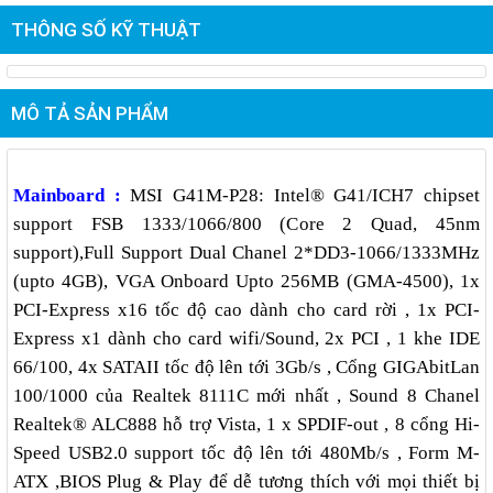
THÔNG SỐ KỸ THUẬT
MÔ TẢ SẢN PHẨM
Mainboard :
MSI G41M-P28: Intel® G41/ICH7 chipset
support FSB 1333/1066/800 (Core 2 Quad, 45nm
support),Full Support Dual Chanel 2*DD3-1066/1333MHz
(upto 4GB), VGA Onboard Upto 256MB (GMA-4500), 1x
PCI-Express x16 tốc độ cao dành cho card rời , 1x PCI-
Express x1 dành cho card wifi/Sound, 2x PCI , 1 khe IDE
66/100, 4x SATAII tốc độ lên tới 3Gb/s , Cổng GIGAbitLan
100/1000 của Realtek 8111C mới nhất , Sound 8 Chanel
Realtek® ALC888 hỗ trợ Vista, 1 x SPDIF-out , 8 cổng Hi-
Speed USB2.0 support tốc độ lên tới 480Mb/s , Form M-
ATX ,BIOS Plug & Play để dễ tương thích với mọi thiết bị