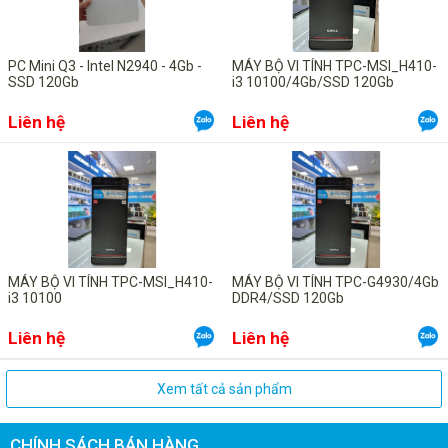
mãi mãi tại trụ sở Công ty.
PC Mini Q3 - Intel N2940 - 4Gb -
MÁY BỘ VI TÍNH TPC-MSI_H410-
6 . Xin Quý khách vui lòng liên hệ trực tiếp để được tư vấn
SSD 120Gb
i3 10100/4Gb/SSD 120Gb
miễn phí , chu đáo và chuyên
nghiệp nhất : 0987 113 911
Liên hệ
Liên hệ
Để có giá tốt nhất xin liên hệ trực tiếp Phòng Kinh Doanh
Công ty TNHH Thiết bị số Trần Phong
Địa chỉ : 131 Quy Lưu – Phủ Lý – Hà Nam
Điện thoại : 0351 355 2222 – Fax : 0351 355 666
MÁY BỘ VI TÍNH TPC-MSI_H410-
MÁY BỘ VI TÍNH TPC-G4930/4Gb
i3 10100
DDR4/SSD 120Gb
Mobile : 0987.113.911 (Mr.Hạnh)
Liên hệ
Liên hệ
Email :
sales@tranphong.com.vn
– Yahoo : tranphongjsc
Xem tất cả sản phẩm
CHÍNH SÁCH BÁN HÀNG