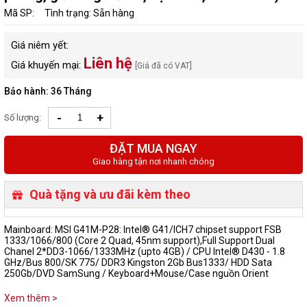
Mã SP:
Tình trạng: Sẵn hàng
Giá niêm yết:
Liên hệ
Giá khuyến mại:
[Giá đã có VAT]
Bảo hành: 36 Tháng
-
+
Số lượng:
ĐẶT MUA NGAY
Giao hàng tận nơi nhanh chóng
Quà tặng và ưu đãi kèm theo
Mainboard: MSI G41M-P28: Intel® G41/ICH7 chipset support FSB
1333/1066/800 (Core 2 Quad, 45nm support),Full Support Dual
Chanel 2*DD3-1066/1333MHz (upto 4GB) / CPU Intel® D430 - 1.8
GHz/Bus 800/SK 775/ DDR3 Kingston 2Gb Bus1333/ HDD Sata
250Gb/DVD SamSung / Keyboard+Mouse/Case nguồn Orient
Xem thêm >