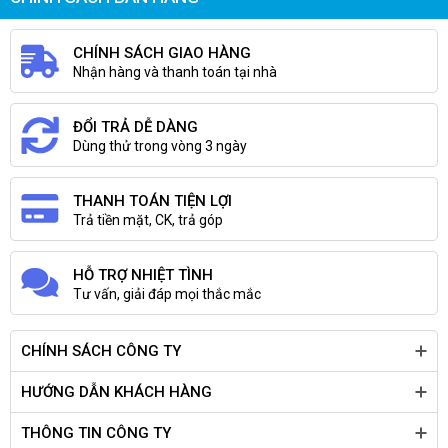
CHÍNH SÁCH GIAO HÀNG
Nhận hàng và thanh toán tại nhà
ĐỔI TRẢ DỄ DÀNG
Dùng thử trong vòng 3 ngày
THANH TOÁN TIỆN LỢI
Máy tính Hà Nam
,
Tin học Hà Nam
,
Máy bộ Hà Nam
,
Máy
Trả tiền mặt, CK, trả góp
tính Chính hãng
HỖ TRỢ NHIỆT TÌNH
Tư vấn, giải đáp mọi thắc mắc
CHÍNH SÁCH CÔNG TY
HƯỚNG DẪN KHÁCH HÀNG
THÔNG TIN CÔNG TY