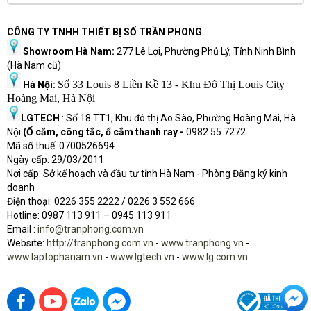
CÔNG TY TNHH THIẾT BỊ SỐ TRẦN PHONG
Showroom Hà Nam:
277 Lê Lợi, Phường Phủ Lý, Tỉnh Ninh Bình
(Hà Nam cũ)
Số 33 Louis 8 Liền Kề 13 - Khu Đô Thị Louis City
Hà Nội:
Hoàng Mai, Hà Nội
LGTECH
: Số 18 TT1, Khu đô thị Ao Sào, Phường Hoàng Mai, Hà
Nội
(Ổ cắm, công tắc, ổ cắm thanh ray -
0982 55 7272
Mã số thuế: 0700526694
Ngày cấp: 29/03/2011
Nơi cấp: Sở kế hoạch và đầu tư tỉnh Hà Nam - Phòng Đăng ký kinh
doanh
Điện thoại: 0226 355 2222 / 0226 3 552 666
Hot
l
ine: 0987 113 911
– 0945 113 911
Email :
info@tranphong.com.vn
Website:
http://tranphong.com.vn
-
www.tranphong.vn
-
www.laptophanam.vn
-
www.lgtech.vn
-
www.lg.com.vn