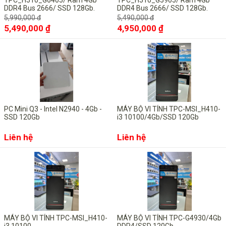
TPC_H510_G6405/ Ram 4Gb
TPC_H510_G5905/ Ram 4Gb
DDR4 Bus 2666/ SSD 128Gb.
DDR4 Bus 2666/ SSD 128Gb.
Máy bộ văn phòng - Giải trí
Máy bộ văn phòng - Giải trí
5,990,000 đ
5,490,000 đ
5,490,000 ₫
4,950,000 ₫
PC Mini Q3 - Intel N2940 - 4Gb -
MÁY BỘ VI TÍNH TPC-MSI_H410-
SSD 120Gb
i3 10100/4Gb/SSD 120Gb
Liên hệ
Liên hệ
MÁY BỘ VI TÍNH TPC-MSI_H410-
MÁY BỘ VI TÍNH TPC-G4930/4Gb