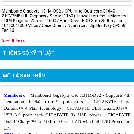
Mainboard Gigabyte H81M-DS2 / CPU : Intel Dual core G1840
2.8G/2MB/ HD Graphics / Socket 1150 (Haswell refresh) / Memory :
DDR3 Kingston 2Gb bus 1600 / Hard Drive : HDD Sata 250Gb / Lan :
10/100/1000 Mbps / Case Orient / Nguồn cao cấp Huntkey CP350
Fan 12
Xem thêm >
THÔNG SỐ KỸ THUẬT
MÔ TẢ SẢN PHẨM
Mainboard :
Mainboard Gigabyte GA H81M-DS2 - Supports 4th
Generation Intel® Core™ processors - GIGABYTE Ultra
Durable™ 4 Plus Technology - GIGABYTE UEFI DualBIOS™ -
USB 3.0 ports with GIGABYTE 3x USB power - GIGABYTE
On/Off Charge™ for USB devices - LAN with high ESD Protection
LPT