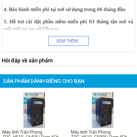
4. Bảo hành miễn phí tại nơi sử dụng trong 06 tháng đầu.
5. Hỗ trợ cài đặt phần mềm miễn phí 03 tháng tận nơi và
mãi mãi tại trụ sở Công ty.
XEM THÊM
6 . Xin Quý khách vui lòng liên hệ trực tiếp để được tư vấn
miễn phí , chu đáo và chuyên
nghiệp nhất : 0987 113 911
Hỏi đáp về sản phẩm
Để có giá tốt nhất xin liên hệ trực tiếp Phòng Kinh Doanh
SẢN PHẨM DÀNH RIÊNG CHO BẠN
Công ty TNHH Thiết bị số Trần Phong
Địa chỉ : 131 Quy Lưu – Phủ Lý – Hà Nam
-8%
-10%
Điện thoại : 0351 355 2222 – Fax : 0351 355 666
Mobile : 0987 113 911 - 0945 113 911(Mr.Hạnh)
Email : tranphongjsc@gmail.com – Yahoo : tranphongjsc
Máy tính Trần Phong
Máy tính Trần Phong