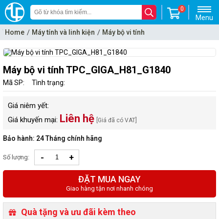
0
Menu
Home
Máy tính và linh kiện
Máy bộ vi tính
Máy bộ Trần Phong(TPC)
Máy bộ vi tính TPC_GIGA_H81_G1840
Mã SP:
Tình trạng:
Giá niêm yết:
Liên hệ
Giá khuyến mại:
[Giá đã có VAT]
Bảo hành: 24 Tháng chính hãng
-
+
Số lượng:
ĐẶT MUA NGAY
Giao hàng tận nơi nhanh chóng
Quà tặng và ưu đãi kèm theo