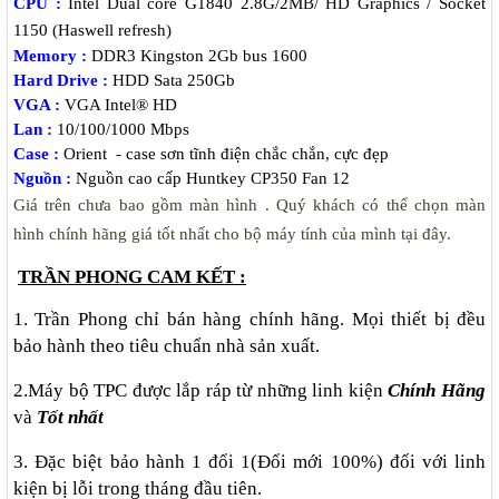
CPU :
Intel Dual core G1840 2.8G/2MB/ HD Graphics / Socket
1150 (Haswell refresh)
Memory :
DDR3 Kingston 2Gb bus 1600
Hard Drive :
HDD Sata 250Gb
VGA :
VGA Intel® HD
Lan :
10/100/1000 Mbps
Case :
Orient - case sơn tĩnh điện chắc chắn, cực đẹp
Nguồn :
Nguồn cao cấp Huntkey CP350 Fan 12
Giá trên chưa bao gồm màn hình . Quý khách có thể chọn màn
hình chính hãng giá tốt nhất cho bộ máy tính của mình tại đây.
TRẦN PHONG CAM KẾT :
1. Trần Phong chỉ bán hàng chính hãng. Mọi thiết bị đều
bảo hành theo tiêu chuẩn nhà sản xuất.
2.Máy bộ TPC được lắp ráp từ những linh kiện
Chính Hãng
và
Tốt nhất
3. Đặc biệt bảo hành 1 đổi 1(Đổi mới 100%) đối với linh
kiện bị lỗi trong tháng đầu tiên.