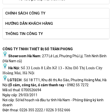
CHÍNH SÁCH CÔNG TY
HƯỚNG DẪN KHÁCH HÀNG
THÔNG TIN CÔNG TY
CÔNG TY TNHH THIẾT BỊ SỐ TRẦN PHONG
Showroom Hà Nam:
277 Lê Lợi, Phường Phủ Lý, Tỉnh Ninh Bình
(Hà Nam cũ)
Số 33 Louis 8 Liền Kề 13 - Khu Đô Thị Louis City
Hà Nội:
Hoàng Mai, Hà Nội
LGTECH
: Số 18 TT1, Khu đô thị Ao Sào, Phường Hoàng Mai, Hà
Nội
(Ổ cắm, công tắc, ổ cắm thanh ray -
0982 55 7272
Mã số thuế: 0700526694
Ngày cấp: 29/03/2011
Nơi cấp: Sở kế hoạch và đầu tư tỉnh Hà Nam - Phòng Đăng ký kinh
doanh
Điện thoại: 0226 355 2222 / 0226 3 552 666