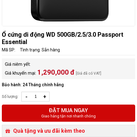
Ổ cứng di động WD 500GB/2.5/3.0 Passport
Essential
Mã SP:
Tình trạng: Sẵn hàng
Giá niêm yết:
1,290,000 đ
Giá khuyến mại:
[Giá đã có VAT]
Bảo hành: 24 Tháng chính hãng
-
+
Số lượng:
ĐẶT MUA NGAY
Giao hàng tận nơi nhanh chóng
Quà tặng và ưu đãi kèm theo