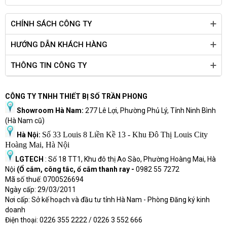
CHÍNH SÁCH CÔNG TY
HƯỚNG DẪN KHÁCH HÀNG
THÔNG TIN CÔNG TY
CÔNG TY TNHH THIẾT BỊ SỐ TRẦN PHONG
Showroom Hà Nam:
277 Lê Lợi, Phường Phủ Lý, Tỉnh Ninh Bình
(Hà Nam cũ)
Số 33 Louis 8 Liền Kề 13 - Khu Đô Thị Louis City
Hà Nội:
Hoàng Mai, Hà Nội
LGTECH
: Số 18 TT1, Khu đô thị Ao Sào, Phường Hoàng Mai, Hà
Nội
(Ổ cắm, công tắc, ổ cắm thanh ray -
0982 55 7272
Mã số thuế: 0700526694
Ngày cấp: 29/03/2011
Nơi cấp: Sở kế hoạch và đầu tư tỉnh Hà Nam - Phòng Đăng ký kinh
doanh
Điện thoại: 0226 355 2222 / 0226 3 552 666