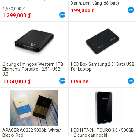
Xanh, Đen, vàng, đỏ, bạc)
1,550,000 đ
199,000 ₫
1,399,000 ₫
Ổ cứng cắm ngoài Western 1TB
HDD Box Samsung 2.5" Sata USB
Elements Portable - 2,5" - USB
For Laptop
3.0
1,650,000 ₫
Liên hệ
APACER AC232 500Gb. White/
HDD HITACHI TOURO 3.0 - 500GB
Black/ Red
- Ổ cứng gắn ngoài