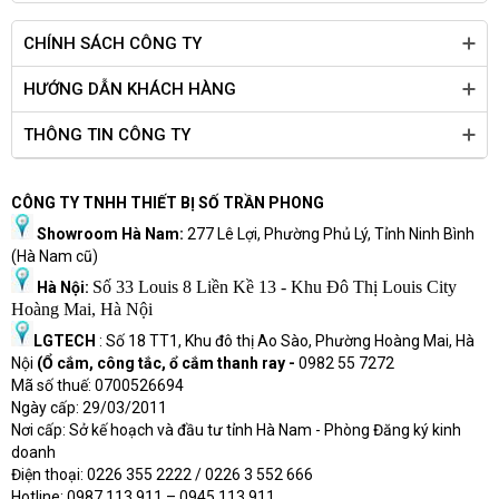
CHÍNH SÁCH CÔNG TY
HƯỚNG DẪN KHÁCH HÀNG
THÔNG TIN CÔNG TY
CÔNG TY TNHH THIẾT BỊ SỐ TRẦN PHONG
Showroom Hà Nam:
277 Lê Lợi, Phường Phủ Lý, Tỉnh Ninh Bình
(Hà Nam cũ)
Số 33 Louis 8 Liền Kề 13 - Khu Đô Thị Louis City
Hà Nội:
Hoàng Mai, Hà Nội
LGTECH
: Số 18 TT1, Khu đô thị Ao Sào, Phường Hoàng Mai, Hà
Nội
(Ổ cắm, công tắc, ổ cắm thanh ray -
0982 55 7272
Mã số thuế: 0700526694
Ngày cấp: 29/03/2011
Nơi cấp: Sở kế hoạch và đầu tư tỉnh Hà Nam - Phòng Đăng ký kinh
doanh
Điện thoại: 0226 355 2222 / 0226 3 552 666
Hot
l
ine: 0987 113 911
– 0945 113 911