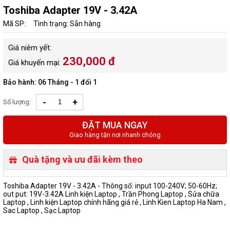
Toshiba Adapter 19V - 3.42A
Mã SP:
Tình trạng: Sẵn hàng
Giá niêm yết:
230,000 đ
Giá khuyến mại:
Bảo hành: 06 Tháng - 1 đổi 1
-
+
Số lượng:
ĐẶT MUA NGAY
Giao hàng tận nơi nhanh chóng
Quà tặng và ưu đãi kèm theo
Toshiba Adapter 19V - 3.42A - Thông số: input 100-240V; 50-60Hz;
out put: 19V-3.42A Linh kiện Laptop , Trần Phong Laptop , Sửa chữa
Laptop , Linh kiện Laptop chính hãng giá rẻ , Linh Kien Laptop Ha Nam ,
Sac Laptop , Sạc Laptop