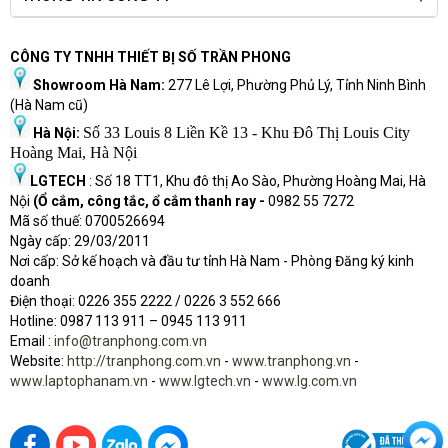
CÔNG TY TNHH THIẾT BỊ SỐ TRẦN PHONG
Showroom Hà Nam:
277 Lê Lợi, Phường Phủ Lý, Tỉnh Ninh Bình
(Hà Nam cũ)
Số 33 Louis 8 Liền Kề 13 - Khu Đô Thị Louis City
Hà Nội:
Hoàng Mai, Hà Nội
LGTECH
: Số 18 TT1, Khu đô thị Ao Sào, Phường Hoàng Mai, Hà
Nội
(Ổ cắm, công tắc, ổ cắm thanh ray -
0982 55 7272
Mã số thuế: 0700526694
Ngày cấp: 29/03/2011
Nơi cấp: Sở kế hoạch và đầu tư tỉnh Hà Nam - Phòng Đăng ký kinh
doanh
Điện thoại: 0226 355 2222 / 0226 3 552 666
Hot
l
ine: 0987 113 911
– 0945 113 911
Email :
info@tranphong.com.vn
Website:
http://tranphong.com.vn
-
www.tranphong.vn
-
www.laptophanam.vn
-
www.lgtech.vn
-
www.lg.com.vn