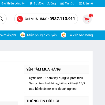
Giới thiệu công ty
Sơ đồ chỉ đường
Tin tức
Liên hệ
0
0987.113.911
GỌI MUA HÀNG :
trả miễn phí
Miễn phí vận chuyển
Tư vấn bán hàng
YÊN TÂM MUA HÀNG
Uy tín hơn 15 năm xây dựng và phát triển
Sản phẩm chính hãng, hỗ trợ kỹ thuật 24/7
Bảo hành tận nơi cho doanh nghiệp
THÔNG TIN HỮU ÍCH