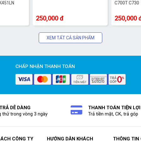
 K451LN
C700T C730
250,000 đ
250,000 
XEM TẤT CẢ SẢN PHẨM
CHẤP NHẬN THANH TOÁN
 TRẢ DỄ DÀNG
THANH TOÁN TIỆN LỢI
 thử trong vòng 3 ngày
Trả tiền mặt, CK, trả góp
SÁCH CÔNG TY
HƯỚNG DẪN KHÁCH
THÔNG TIN