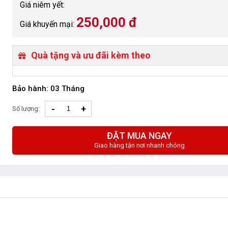
Giá niêm yết:
250,000 đ
Giá khuyến mại:
Quà tặng và ưu đãi kèm theo
Bảo hành: 03 Tháng
-
+
Số lượng:
ĐẶT MUA NGAY
Giao hàng tận nơi nhanh chóng