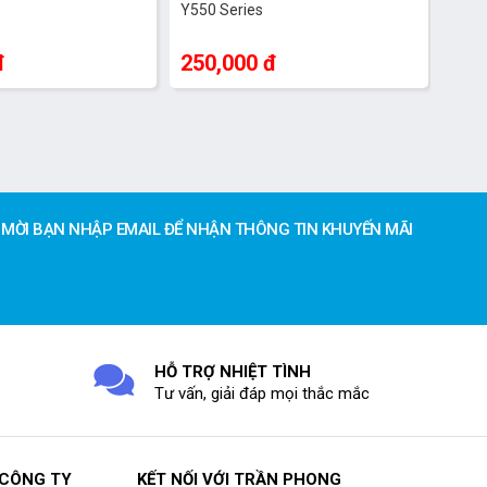
Y550 Series
đ
250,000 đ
MỜI BẠN NHẬP EMAIL ĐỂ NHẬN THÔNG TIN KHUYẾN MÃI
HỖ TRỢ NHIỆT TÌNH
Tư vấn, giải đáp mọi thắc mắc
 CÔNG TY
KẾT NỐI VỚI TRẦN PHONG