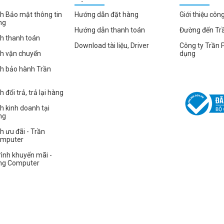
HÀNG
h Bảo mật thông tin
Hướng dẫn đặt hàng
Giới thiệu côn
ng
Hướng dẫn thanh toán
Đường đến Tr
h thanh toán
Download tài liệu, Driver
Công ty Trần 
ch vận chuyển
dụng
ch bảo hành Trần
 đổi trả, trả lại hàng
h kinh doanh tại
ng
h ưu đãi - Trần
omputer
ình khuyến mãi -
ng Computer