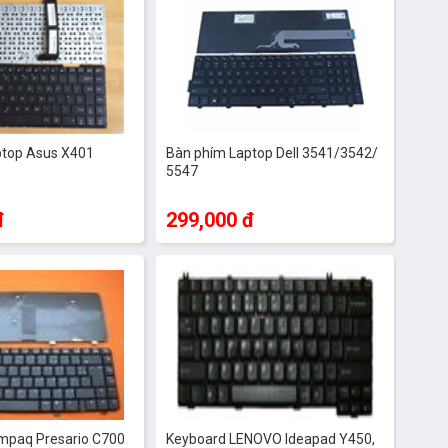
ptop Asus X401
Bàn phím Laptop Dell 3541/3542/
5547
đ
299,000 đ
mpaq Presario C700
Keyboard LENOVO Ideapad Y450,