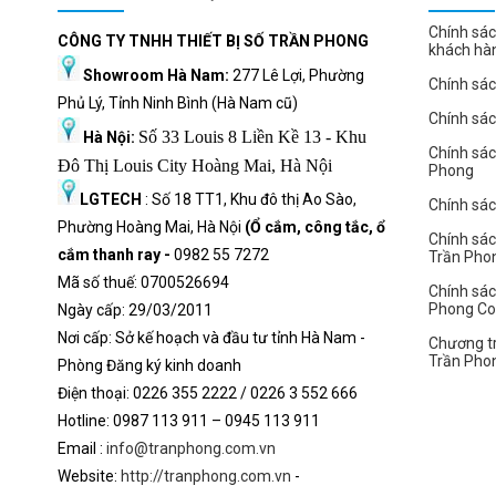
Chính sác
CÔNG TY TNHH THIẾT BỊ SỐ TRẦN PHONG
khách hà
Showroom Hà Nam:
277 Lê Lợi, Phường
Chính sác
Phủ Lý, Tỉnh Ninh Bình (Hà Nam cũ)
Chính sá
Số 33 Louis 8 Liền Kề 13 - Khu
Hà Nội:
Chính sá
Đô Thị Louis City Hoàng Mai, Hà Nội
Phong
LGTECH
: Số 18 TT1, Khu đô thị Ao Sào,
Chính sách
Phường Hoàng Mai, Hà Nội
(Ổ cắm, công tắc, ổ
Chính sác
cắm thanh ray -
0982 55 7272
Trần Pho
Mã số thuế: 0700526694
Chính sác
Phong C
Ngày cấp: 29/03/2011
Nơi cấp: Sở kế hoạch và đầu tư tỉnh Hà Nam -
Chương tr
Trần Pho
Phòng Đăng ký kinh doanh
Điện thoại: 0226 355 2222 / 0226 3 552 666
Hot
l
ine: 0987 113 911
– 0945 113 911
Email :
info@tranphong.com.vn
Website:
http://tranphong.com.vn
-