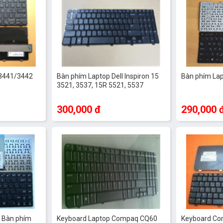
 3441/3442
Bàn phím Laptop Dell Inspiron 15
Bàn phím La
3521, 3537, 15R 5521, 5537
300,000 đ
290,000 
| Bàn phím
Keyboard Laptop Compaq CQ60
Keyboard Co