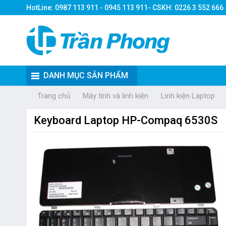
HotLine: 0987 113 911 - 0945 113 911- CSKH: 0226 3 552 666
DANH MỤC SẢN PHẨM
Trang chủ
Máy tính và linh kiện
Linh kiện Laptop
Keyboard Laptop HP-Compaq 6530S