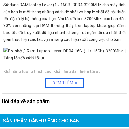
Sử dụng RAM laptop Lexar (1 x 16GB) DDR4 3200MHz cho máy tính
của bạn là một trong những cách dễ nhất và hợp lý nhất để cải thiện
tốc độ xử lý hệ thống của bạn. Với tốc độ bus 3200Mhz, cao hơn đến
80% với những loại RAM thường thấy trên laptop khác, giúp đảm
bảo tốc độ truy xuất dữ liệu nhanh chóng, rút ngắn tối ưu nhất thời
gian thực hiện các tác vụ và nâng cao hiệu suất công việc cho bạn.
Khả năng tương thích cao, khả năng đa nhiệm tối ưu
RAM laptop Lexar (1 x 16GB) DDR4 3200MHz được thiết kế hiện đại
XEM THÊM
để dễ dàng lắp đặt, RAM sẽ tự động biến xung lên 3200 MHz mà
không cần điều chỉnh trong BIOS. Ấn tượng hơn RAM laptop Lexar
Hỏi đáp về sản phẩm
có kích thước mỏng tương thích với mọi dòng máy tính xách tay siêu
mỏng hiện đại hiện nay như laptop gaming, hệ thống Steam Box và
PC kiểu dáng nhỏ.
SẢN PHẨM DÀNH RIÊNG CHO BẠN