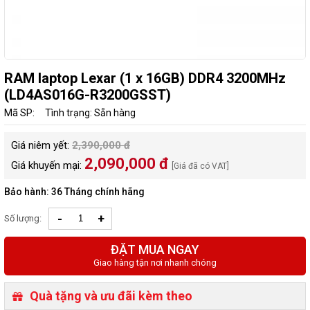
RAM laptop Lexar (1 x 16GB) DDR4 3200MHz
(LD4AS016G-R3200GSST)
Mã SP:
Tình trạng: Sẵn hàng
Giá niêm yết:
2,390,000 đ
2,090,000 đ
Giá khuyến mại:
[Giá đã có VAT]
Bảo hành: 36 Tháng chính hãng
-
+
Số lượng:
ĐẶT MUA NGAY
Giao hàng tận nơi nhanh chóng
Quà tặng và ưu đãi kèm theo