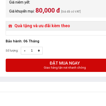
Giá niêm yết:
80,000 đ
Giá khuyến mại:
[Giá đã có VAT]
Quà tặng và ưu đãi kèm theo
Bảo hành: 06 Tháng
-
+
Số lượng:
ĐẶT MUA NGAY
Giao hàng tận nơi nhanh chóng