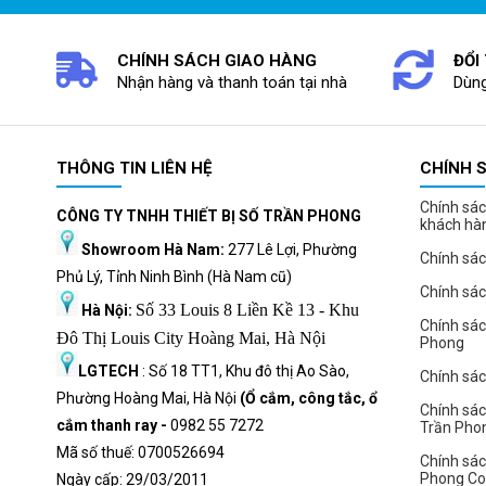
CHÍNH SÁCH GIAO HÀNG
ĐỔI
Nhận hàng và thanh toán tại nhà
Dùng
THÔNG TIN LIÊN HỆ
CHÍNH 
Chính sác
CÔNG TY TNHH THIẾT BỊ SỐ TRẦN PHONG
khách hà
Showroom Hà Nam:
277 Lê Lợi, Phường
Chính sác
Phủ Lý, Tỉnh Ninh Bình (Hà Nam cũ)
Chính sá
Số 33 Louis 8 Liền Kề 13 - Khu
Hà Nội:
Chính sá
Đô Thị Louis City Hoàng Mai, Hà Nội
Phong
LGTECH
: Số 18 TT1, Khu đô thị Ao Sào,
Chính sách
Phường Hoàng Mai, Hà Nội
(Ổ cắm, công tắc, ổ
Chính sác
cắm thanh ray -
0982 55 7272
Trần Pho
Mã số thuế: 0700526694
Chính sác
Phong C
Ngày cấp: 29/03/2011