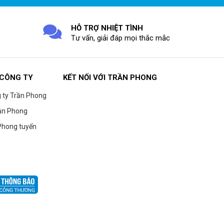
HỖ TRỢ NHIỆT TÌNH
Tư vấn, giải đáp mọi thắc mắc
 CÔNG TY
KẾT NỐI VỚI TRẦN PHONG
g ty Trần Phong
ần Phong
Phong tuyển