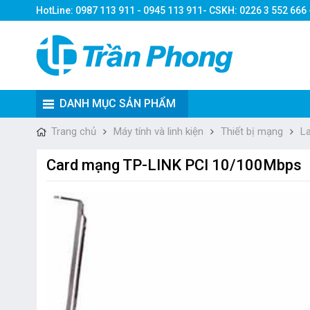
HotLine: 0987 113 911 - 0945 113 911- CSKH: 0226 3 552 666
DANH MỤC SẢN PHẨM
Trang chủ
Máy tính và linh kiện
Thiết bị mạng
L
Card mạng TP-LINK PCI 10/100Mbps