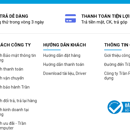
 TRẢ DỄ DÀNG
THANH TOÁN TIỆN LỢI
 thử trong vòng 3 ngày
Trả tiền mặt, CK, trả góp
SÁCH CÔNG TY
HƯỚNG DẪN KHÁCH
THÔNG TIN
HÀNG
h Bảo mật thông tin
Hướng dẫn đặt hàng
Giới thiệu côn
ng
Hướng dẫn thanh toán
Đường đến Tr
h thanh toán
Download tài liệu, Driver
Công ty Trần 
ch vận chuyển
dụng
ch bảo hành Trần
 đổi trả, trả lại hàng
h kinh doanh tại
ng
h ưu đãi - Trần
omputer