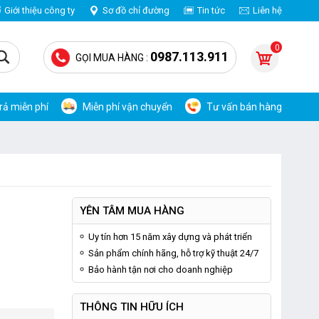
Giới thiệu công ty
Sơ đồ chỉ đường
Tin tức
Liên hệ
0
0987.113.911
GỌI MUA HÀNG :
trả miễn phí
Miễn phí vận chuyển
Tư vấn bán hàng
YÊN TÂM MUA HÀNG
Uy tín hơn 15 năm xây dựng và phát triển
Sản phẩm chính hãng, hỗ trợ kỹ thuật 24/7
Bảo hành tận nơi cho doanh nghiệp
THÔNG TIN HỮU ÍCH