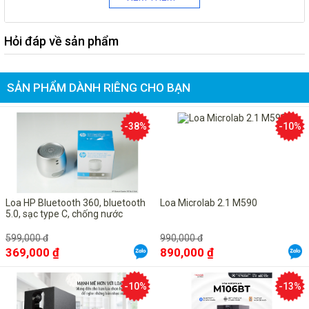
Coaxial (với TV, DVD) hoặc ngõ 3.5mm truyền thống (với máy vi tính,
điện thoại di động). SoundMax SB-217 còn được hỗ trợ phát nhạc
không dây qua công nghệ Bluetooth thế hệ mới để kết nối với
Hỏi đáp về sản phẩm
smartphone một cách đơn giản. Ngoài ra, mẫu soundbar này còn
được hỗ trợ phát nhạc bằng USB và thẻ nhớ Micro SD. Không những
SẢN PHẨM DÀNH RIÊNG CHO BẠN
thế, SoundMax SB-217 cũng được trang bị điều khiển từ xa
(Remote).
-38%
-10%
Tên sản phẩm
SB-217
Hệ thống loa
2.1 kênh, Soundbar
1 loa vệ tinh toàn dải, 1 loa siêu trầm
Loa HP Bluetooth 360, bluetooth
Loa Microlab 2.1 M590
Cấu hình
(Subwoofer)
5.0, sạc type C, chống nước
Chống nhiễm từ
có
599,000 đ
990,000 đ
Jack 3.5mm, Hỗ trợ USB/SD Card,
369,000 ₫
890,000 ₫
Tín hiệu ngõ vào
Bluetooth, Optical, Coaxial
Tín hiệu ngõ ra
N/A
-10%
-13%
Tương thích ngõ vào
2.1