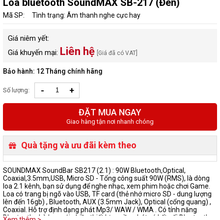
Loa bluetooth SoundMAX SB-217 (Đen)
Mã SP:
Tình trạng: Âm thanh nghe cực hay
Giá niêm yết:
Liên hệ
Giá khuyến mại:
[Giá đã có VAT]
Bảo hành: 12 Tháng chính hãng
-
+
Số lượng:
ĐẶT MUA NGAY
Giao hàng tận nơi nhanh chóng
Quà tặng và ưu đãi kèm theo
SOUNDMAX SoundBar SB217 (2.1) : 90W Bluetooth,Optical,
Coaxial,3.5mm,USB, Micro SD - Tổng công suất 90W (RMS), là dòng
loa 2.1 kênh, bạn sử dụng để nghe nhạc, xem phim hoặc chơi Game.
Loa có trang bị ngõ vào USB, TF card (thẻ nhớ micro SD - dung lượng
lên đến 16gb) , Bluetooth, AUX (3.5mm Jack), Optical (cổng quang) ,
Coaxial. Hỗ trợ định dạng phát Mp3/ WAW / WMA . Có tính năng
Bluetooth phù hợp với nhiều thiết bị nguồn phát có kết nối Bluetooth.
Xem thêm >