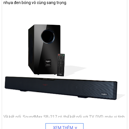
nhựa đen bóng vô cùng sang trọng.
Về kết nối, SoundMax SB-217 có thể kết nối với TV, DVD, máy vi tính,
điện thoại di động… qua ngõ cáp quang Optical, ngõ cáp đồng trục
XEM THÊM