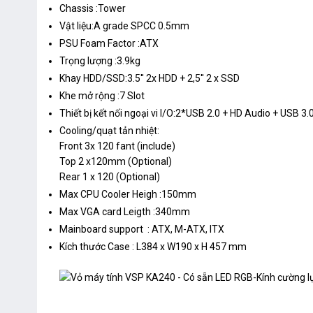
Chassis :Tower
Vật liệu:A grade SPCC 0.5mm
PSU Foam Factor :ATX
Trọng lượng :3.9kg
Khay HDD/SSD:3.5'' 2x HDD + 2,5'' 2 x SSD
Khe mở rộng :7 Slot
Thiết bị kết nối ngoại vi I/O:2*USB 2.0 + HD Audio + USB 3.
Cooling/quạt tản nhiệt:
Front 3x 120 fant (include)
Top 2 x120mm (Optional)
Rear 1 x 120 (Optional)
Max CPU Cooler Heigh :150mm
Max VGA card Leigth :340mm
Mainboard support : ATX, M-ATX, ITX
Kích thước Case : L384 x W190 x H 457 mm