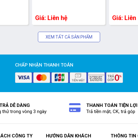
Giá: Liên hệ
Giá: Liên
XEM TẤT CẢ SẢN PHẨM
CHẤP NHẬN THANH TOÁN
 TRẢ DỄ DÀNG
THANH TOÁN TIỆN LỢI
 thử trong vòng 3 ngày
Trả tiền mặt, CK, trả góp
SÁCH CÔNG TY
HƯỚNG DẪN KHÁCH
THÔNG TIN