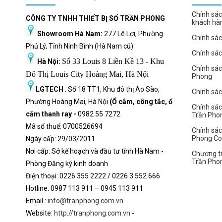
Chính sác
CÔNG TY TNHH THIẾT BỊ SỐ TRẦN PHONG
khách hà
Showroom Hà Nam:
277 Lê Lợi, Phường
Chính sác
Phủ Lý, Tỉnh Ninh Bình (Hà Nam cũ)
Chính sá
Số 33 Louis 8 Liền Kề 13 - Khu
Hà Nội:
Chính sá
Đô Thị Louis City Hoàng Mai, Hà Nội
Phong
LGTECH
: Số 18 TT1, Khu đô thị Ao Sào,
Chính sách
Phường Hoàng Mai, Hà Nội
(Ổ cắm, công tắc, ổ
Chính sác
cắm thanh ray -
0982 55 7272
Trần Pho
Mã số thuế: 0700526694
Chính sác
Phong C
Ngày cấp: 29/03/2011
Nơi cấp: Sở kế hoạch và đầu tư tỉnh Hà Nam -
Chương tr
Trần Pho
Phòng Đăng ký kinh doanh
Điện thoại: 0226 355 2222 / 0226 3 552 666
Hot
l
ine: 0987 113 911
– 0945 113 911
Email :
info@tranphong.com.vn
Website:
http://tranphong.com.vn
-