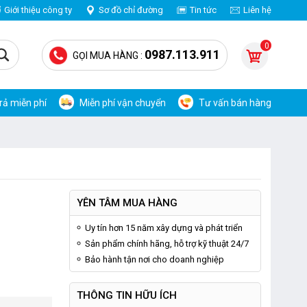
Giới thiệu công ty
Sơ đồ chỉ đường
Tin tức
Liên hệ
0
0987.113.911
GỌI MUA HÀNG :
trả miễn phí
Miễn phí vận chuyển
Tư vấn bán hàng
YÊN TÂM MUA HÀNG
Uy tín hơn 15 năm xây dựng và phát triển
Sản phẩm chính hãng, hỗ trợ kỹ thuật 24/7
Bảo hành tận nơi cho doanh nghiệp
THÔNG TIN HỮU ÍCH