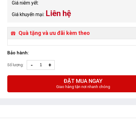
Giá niêm yết:
Liên hệ
Giá khuyến mại:
Quà tặng và ưu đãi kèm theo
Bảo hành:
-
+
Số lượng:
ĐẶT MUA NGAY
Giao hàng tận nơi nhanh chóng