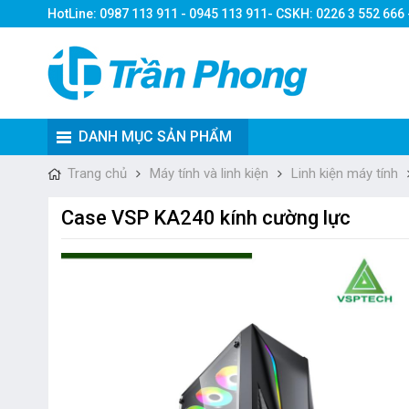
HotLine: 0987 113 911 - 0945 113 911- CSKH: 0226 3 552 666
DANH MỤC SẢN PHẨM
Trang chủ
Máy tính và linh kiện
Linh kiện máy tính
Case VSP KA240 kính cường lực