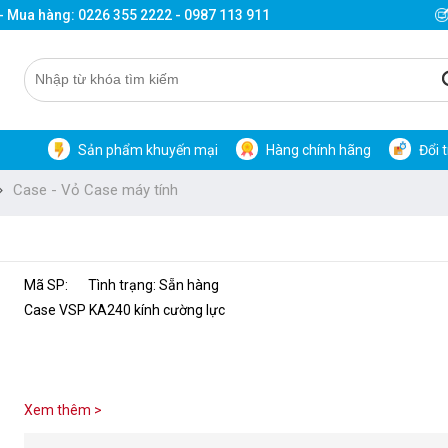
 - Mua hàng: 0226 355 2222 - 0987 113 911
Sản phẩm khuyến mại
Hàng chính hãng
Đổi 
Case - Vỏ Case máy tính
Mã SP:
Tình trạng: Sẵn hàng
Case VSP KA240 kính cường lực
Xem thêm >