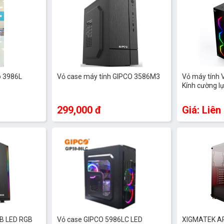
o 3986L
Vỏ case máy tính GIPCO 3586M3
Vỏ máy tính
Kính cường l
299,000 đ
Giá: Liên
LB LED RGB
Vỏ case GIPCO 5986LC LED
XIGMATEK AR