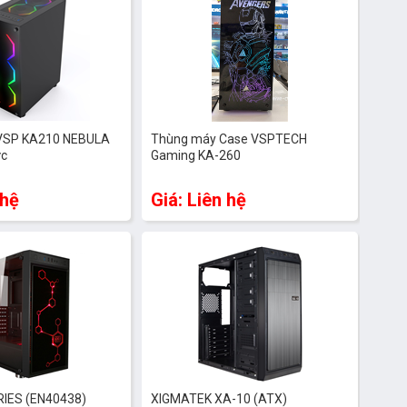
 VSP KA210 NEBULA
Thùng máy Case VSPTECH
ực
Gaming KA-260
 hệ
Giá: Liên hệ
IES (EN40438)
XIGMATEK XA-10 (ATX)