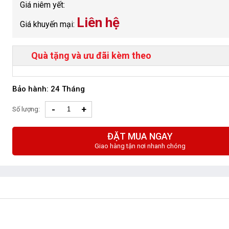
Giá niêm yết:
Liên hệ
Giá khuyến mại:
Quà tặng và ưu đãi kèm theo
Bảo hành: 24 Tháng
-
+
Số lượng:
ĐẶT MUA NGAY
Giao hàng tận nơi nhanh chóng