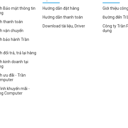
HÀNG
h Bảo mật thông tin
Hướng dẫn đặt hàng
Giới thiệu côn
ng
Hướng dẫn thanh toán
Đường đến Tr
h thanh toán
Download tài liệu, Driver
Công ty Trần 
ch vận chuyển
dụng
ch bảo hành Trần
 đổi trả, trả lại hàng
h kinh doanh tại
ng
h ưu đãi - Trần
omputer
ình khuyến mãi -
ng Computer