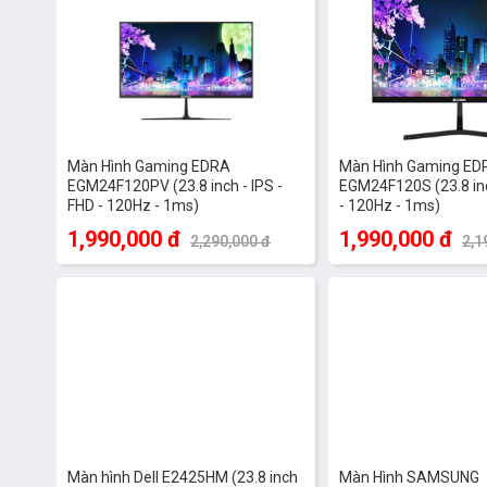
Màn Hình Gaming EDRA
Màn Hình Gaming ED
EGM24F120PV (23.8 inch - IPS -
EGM24F120S (23.8 inc
FHD - 120Hz - 1ms)
- 120Hz - 1ms)
1,990,000 đ
1,990,000 đ
2,290,000 đ
2,1
-9%
Màn hình Dell E2425HM (23.8 inch
Màn Hình SAMSUNG