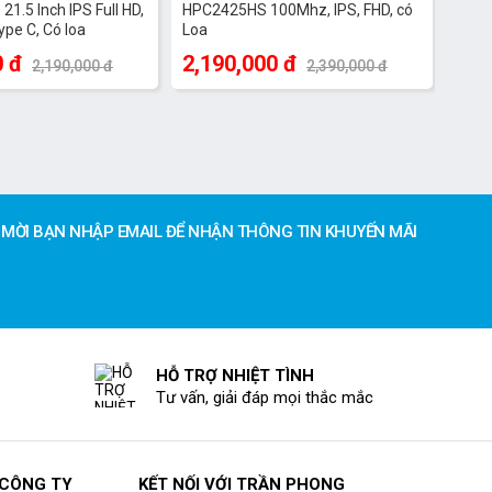
1.5 Inch IPS Full HD,
HPC2425HS 100Mhz, IPS, FHD, có
ype C, Có loa
Loa
0 đ
2,190,000 đ
2,190,000 đ
2,390,000 đ
MỜI BẠN NHẬP EMAIL ĐỂ NHẬN THÔNG TIN KHUYẾN MÃI
HỖ TRỢ NHIỆT TÌNH
Tư vấn, giải đáp mọi thắc mắc
 CÔNG TY
KẾT NỐI VỚI TRẦN PHONG