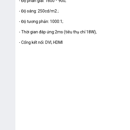
- Độ phân giải: 1600 * 900;
- Độ sáng: 250cd/m2 ;
- Độ tương phản: 1000:1;
- Thời gian đáp ứng:2ms (tiêu thụ chỉ 18W),
- Cổng kết nối: DVI, HDMI