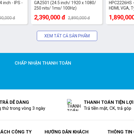
inch - IPS -
GA2501 (24.5 inch/ 1920 x 1080/
HPC2226HS - 2
250 nits/ 1ms/ 100Hz)
HDMI, VGA, T
2,390,000 đ
1,890,00
90,000 đ
2,890,000 đ
XEM TẤT CẢ SẢN PHẨM
CHẤP NHẬN THANH TOÁN
 TRẢ DỄ DÀNG
THANH TOÁN TIỆN LỢI
 thử trong vòng 3 ngày
Trả tiền mặt, CK, trả góp
SÁCH CÔNG TY
HƯỚNG DẪN KHÁCH
THÔNG TIN