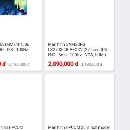
DRA EGM24F100s
Màn hình SAMSUNG
HD - IPS - 100Hz -
LS27D300GAEXXV (27 inch - IPS -
FHD - 5ms - 100Hz - VGA, HDMI)
0 đ
2,890,000 đ
2,190,000 đ
3,190,000 đ
-14%
-8%
y tính HPCOM
Màn hình HPCOM 23.8 inch model: