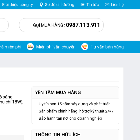
Giới thiệu công ty
Sơ đồ chỉ đường
Tin tức
Liên hệ
0
0987.113.911
GỌI MUA HÀNG :
trả miễn phí
Miễn phí vận chuyển
Tư vấn bán hàng
YÊN TÂM MUA HÀNG
ộ sáng:
hụ chỉ 18W),
Uy tín hơn 15 năm xây dựng và phát triển
Sản phẩm chính hãng, hỗ trợ kỹ thuật 24/7
Bảo hành tận nơi cho doanh nghiệp
THÔNG TIN HỮU ÍCH