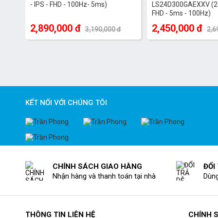
- IPS - FHD - 100Hz- 5ms)
LS24D300GAEXXV (24 
FHD - 5ms - 100Hz)
2,890,000 đ
2,450,000 đ
3,190,000 đ
2,6
KẾT NỐI VỚI CHÚNG TÔI
CHÍNH SÁCH GIAO HÀNG
ĐỔI
Nhận hàng và thanh toán tại nhà
Dùng
THÔNG TIN LIÊN HỆ
CHÍNH 