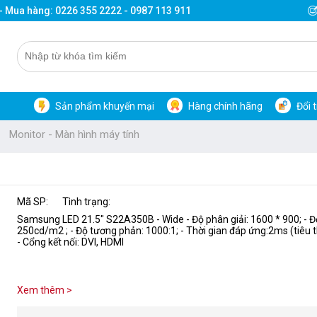
 - Mua hàng: 0226 355 2222 - 0987 113 911
Sản phẩm khuyến mại
Hàng chính hãng
Đổi 
Monitor - Màn hình máy tính
Mã SP:
Tình trạng:
Samsung LED 21.5" S22A350B - Wide - Độ phân giải: 1600 * 900; - Đ
250cd/m2 ; - Độ tương phản: 1000:1; - Thời gian đáp ứng:2ms (tiêu t
- Cổng kết nối: DVI, HDMI
Xem thêm >