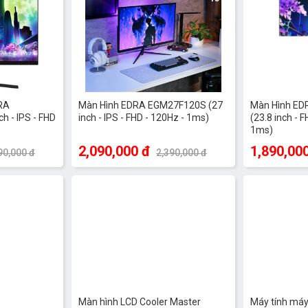
RA
Màn Hình EDRA EGM27F120S (27
Màn Hình E
h - IPS - FHD
inch - IPS - FHD - 120Hz - 1ms)
(23.8 inch - F
1ms)
2,090,000 đ
1,890,00
90,000 đ
2,390,000 đ
-9%
-17%
Màn hình LCD Cooler Master
Máy tính má