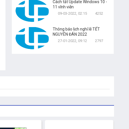
Cách tắt Update Windows 10 -
11 vĩnh viễn
09-03-2022, 02:15
4252
Thông báo lịch nghỉ lễ TẾT
NGUYÊN ĐÁN 2022
27-01-2022, 09:12
2797
-14%
-9%