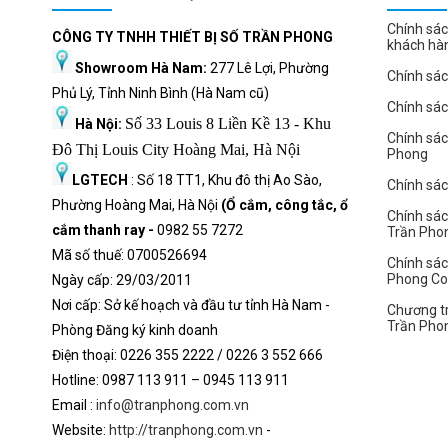
Chính sác
CÔNG TY TNHH THIẾT BỊ SỐ TRẦN PHONG
khách hà
Showroom Hà Nam:
277 Lê Lợi, Phường
Chính sác
Phủ Lý, Tỉnh Ninh Bình (Hà Nam cũ)
Chính sá
Số 33 Louis 8 Liền Kề 13 - Khu
Hà Nội:
Chính sá
Đô Thị Louis City Hoàng Mai, Hà Nội
Phong
LGTECH
: Số 18 TT1, Khu đô thị Ao Sào,
Chính sách
Phường Hoàng Mai, Hà Nội
(Ổ cắm, công tắc, ổ
Chính sác
cắm thanh ray -
0982 55 7272
Trần Pho
Mã số thuế: 0700526694
Chính sác
Phong C
Ngày cấp: 29/03/2011
Nơi cấp: Sở kế hoạch và đầu tư tỉnh Hà Nam -
Chương tr
Trần Pho
Phòng Đăng ký kinh doanh
Điện thoại: 0226 355 2222 / 0226 3 552 666
Hot
l
ine: 0987 113 911
– 0945 113 911
Email :
info@tranphong.com.vn
Website:
http://tranphong.com.vn
-