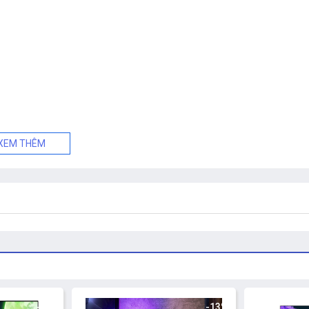
XEM THÊM
-9%
-13%