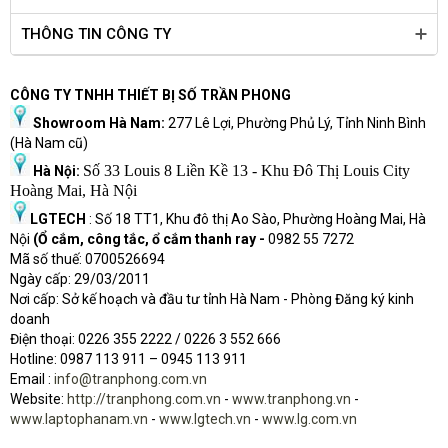
THÔNG TIN CÔNG TY
CÔNG TY TNHH THIẾT BỊ SỐ TRẦN PHONG
Showroom Hà Nam:
277 Lê Lợi, Phường Phủ Lý, Tỉnh Ninh Bình
(Hà Nam cũ)
Số 33 Louis 8 Liền Kề 13 - Khu Đô Thị Louis City
Hà Nội:
Hoàng Mai, Hà Nội
LGTECH
: Số 18 TT1, Khu đô thị Ao Sào, Phường Hoàng Mai, Hà
Nội
(Ổ cắm, công tắc, ổ cắm thanh ray -
0982 55 7272
Mã số thuế: 0700526694
Ngày cấp: 29/03/2011
Nơi cấp: Sở kế hoạch và đầu tư tỉnh Hà Nam - Phòng Đăng ký kinh
doanh
Điện thoại: 0226 355 2222 / 0226 3 552 666
Hot
l
ine: 0987 113 911
– 0945 113 911
Email :
info@tranphong.com.vn
Website:
http://tranphong.com.vn
-
www.tranphong.vn
-
www.laptophanam.vn
-
www.lgtech.vn
-
www.lg.com.vn