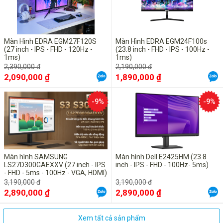
Màn Hình EDRA EGM27F120S
Màn Hình EDRA EGM24F100s
(27 inch - IPS - FHD - 120Hz -
(23.8 inch - FHD - IPS - 100Hz -
1ms)
1ms)
2,390,000 đ
2,190,000 đ
2,090,000 ₫
1,890,000 ₫
-9%
-9%
Màn hình SAMSUNG
Màn hình Dell E2425HM (23.8
LS27D300GAEXXV (27 inch - IPS
inch - IPS - FHD - 100Hz- 5ms)
- FHD - 5ms - 100Hz - VGA, HDMI)
3,190,000 đ
3,190,000 đ
2,890,000 ₫
2,890,000 ₫
Xem tất cả sản phẩm