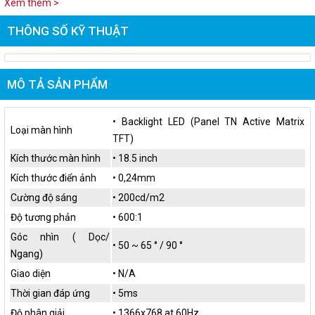
Xem thêm >
THÔNG SỐ KỸ THUẬT
MÔ TẢ SẢN PHẨM
• Backlight LED (Panel TN Active Matrix
Loại màn hình
TFT)
Kích thước màn hình
• 18.5 inch
Kích thước điển ảnh
• 0,24mm
Cường độ sáng
• 200cd/m2
Độ tương phản
• 600:1
Góc nhìn ( Dọc/
• 50 ~ 65 ° / 90 °
Ngang)
Giao diện
• N/A
Thời gian đáp ứng
• 5ms
Độ phân giải
• 1366x768 at 60Hz