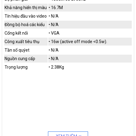
Khả năng hiển thị màu
• 16.7M
Tín hiệu đầu vào video
• N/A
Đồng bộ hoá các kiểu
• N/A
Cổng kết nối
• VGA
Công xuất tiêu thụ
• 16w (active off mode <0.5w).
Tần số quýet
• N/A
Nguồn cung cấp
• N/A
Trọng lượng
• 2.38Kg