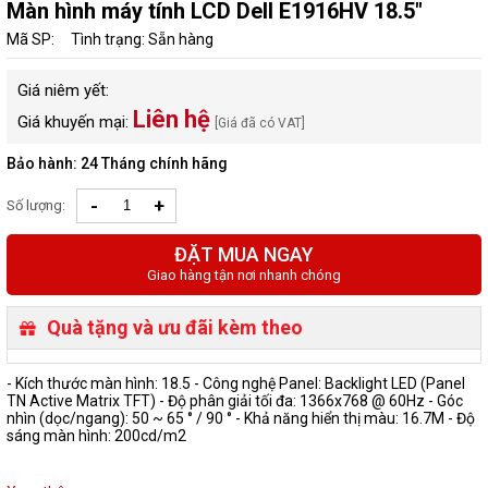
Màn hình máy tính LCD Dell E1916HV 18.5"
Mã SP:
Tình trạng: Sẵn hàng
Giá niêm yết:
Liên hệ
Giá khuyến mại:
[Giá đã có VAT]
Bảo hành: 24 Tháng chính hãng
-
+
Số lượng:
ĐẶT MUA NGAY
Giao hàng tận nơi nhanh chóng
Quà tặng và ưu đãi kèm theo
- Kích thước màn hình: 18.5 - Công nghệ Panel: Backlight LED (Panel
TN Active Matrix TFT) - Độ phân giải tối đa: 1366x768 @ 60Hz - Góc
nhìn (dọc/ngang): 50 ~ 65 ° / 90 ° - Khả năng hiển thị màu: 16.7M - Độ
sáng màn hình: 200cd/m2