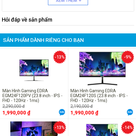
XEM THÊM
Hỏi đáp về sản phẩm
SẢN PHẨM DÀNH RIÊNG CHO BẠN
-13%
-9%
Màn Hình Gaming EDRA
Màn Hình Gaming EDRA
EGM24F120PV (23.8 inch - IPS -
EGM24F120S (23.8 inch - IPS -
FHD - 120Hz - 1ms)
FHD - 120Hz - 1ms)
2,290,000 đ
2,190,000 đ
1,990,000 ₫
1,990,000 ₫
-13%
-14%