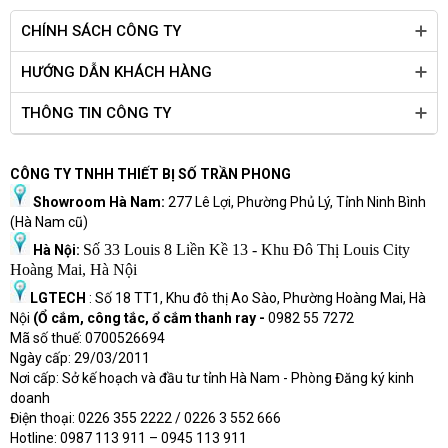
CHÍNH SÁCH CÔNG TY
HƯỚNG DẪN KHÁCH HÀNG
THÔNG TIN CÔNG TY
CÔNG TY TNHH THIẾT BỊ SỐ TRẦN PHONG
Showroom Hà Nam:
277 Lê Lợi, Phường Phủ Lý, Tỉnh Ninh Bình
(Hà Nam cũ)
Số 33 Louis 8 Liền Kề 13 - Khu Đô Thị Louis City
Hà Nội:
Hoàng Mai, Hà Nội
LGTECH
: Số 18 TT1, Khu đô thị Ao Sào, Phường Hoàng Mai, Hà
Nội
(Ổ cắm, công tắc, ổ cắm thanh ray -
0982 55 7272
Mã số thuế: 0700526694
Ngày cấp: 29/03/2011
Nơi cấp: Sở kế hoạch và đầu tư tỉnh Hà Nam - Phòng Đăng ký kinh
doanh
Điện thoại: 0226 355 2222 / 0226 3 552 666
Hot
l
ine: 0987 113 911
– 0945 113 911