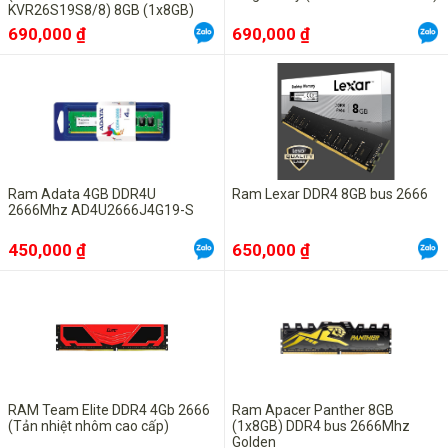
KVR26S19S8/8) 8GB (1x8GB)
DDR4 2666MHz
690,000 ₫
690,000 ₫
Ram Adata 4GB DDR4U
Ram Lexar DDR4 8GB bus 2666
2666Mhz AD4U2666J4G19-S
450,000 ₫
650,000 ₫
RAM Team Elite DDR4 4Gb 2666
Ram Apacer Panther 8GB
(Tản nhiệt nhôm cao cấp)
(1x8GB) DDR4 bus 2666Mhz
Golden