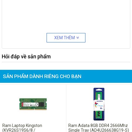
XEM THÊM
Hỏi đáp về sản phẩm
SẢN PHẨM DÀNH RIÊNG CHO BẠN
Ram Laptop Kingston
Ram Adata 8GB DDR4 2666Mhz
(KVR26S19S6/8 /
Single Tray (AD4U266638G19-S)