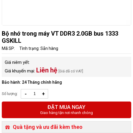
Bộ nhớ trong máy VT DDR3 2.0GB bus 1333
GSKILL
Mã SP:
Tình trạng: Sẵn hàng
Giá niêm yết:
Liên hệ
Giá khuyến mại:
[Giá đã có VAT]
Bảo hành: 24 Tháng chính hãng
-
+
Số lượng:
ĐẶT MUA NGAY
Giao hàng tận nơi nhanh chóng
Quà tặng và ưu đãi kèm theo