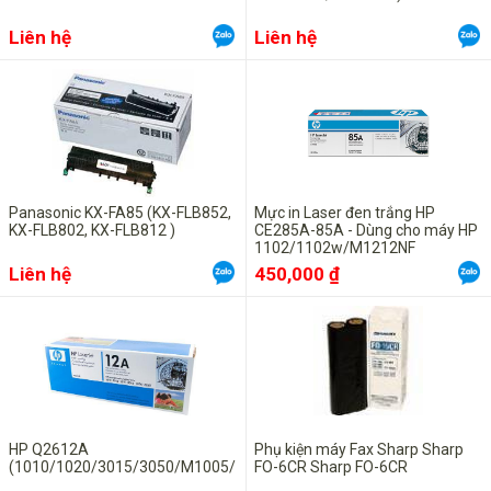
Liên hệ
Liên hệ
Panasonic KX-FA85 (KX-FLB852,
Mực in Laser đen trắng HP
KX-FLB802, KX-FLB812 )
CE285A-85A - Dùng cho máy HP
1102/1102w/M1212NF
Liên hệ
450,000 ₫
HP Q2612A
Phụ kiện máy Fax Sharp Sharp
(1010/1020/3015/3050/M1005/1319F)
FO-6CR Sharp FO-6CR