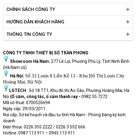
CHÍNH SÁCH CÔNG TY
HƯỚNG DẪN KHÁCH HÀNG
THÔNG TIN CÔNG TY
CÔNG TY TNHH THIẾT BỊ SỐ TRẦN PHONG
Showroom Hà Nam:
277 Lê Lợi, Phường Phủ Lý, Tỉnh Ninh Bình
(Hà Nam cũ)
Số 33 Louis 8 Liền Kề 13 - Khu Đô Thị Louis City
Hà Nội:
Hoàng Mai, Hà Nội
LGTECH
: Số 18 TT1, Khu đô thị Ao Sào, Phường Hoàng Mai, Hà
Nội
(Ổ cắm, công tắc, ổ cắm thanh ray -
0982 55 7272
Mã số thuế: 0700526694
Ngày cấp: 29/03/2011
Nơi cấp: Sở kế hoạch và đầu tư tỉnh Hà Nam - Phòng Đăng ký kinh
doanh
Điện thoại: 0226 355 2222 / 0226 3 552 666
Hot
l
ine: 0987 113 911
– 0945 113 911