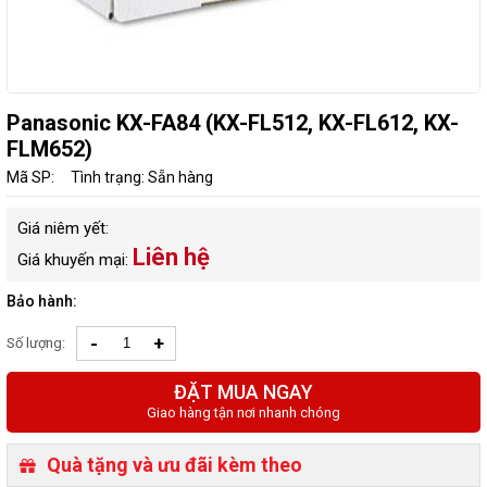
Panasonic KX-FA84 (KX-FL512, KX-FL612, KX-
FLM652)
Mã SP:
Tình trạng: Sẵn hàng
Giá niêm yết:
Liên hệ
Giá khuyến mại:
Bảo hành:
-
+
Số lượng:
ĐẶT MUA NGAY
Giao hàng tận nơi nhanh chóng
Quà tặng và ưu đãi kèm theo