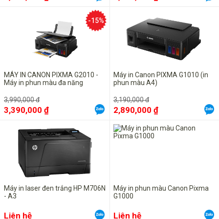
-15%
MÁY IN CANON PIXMA G2010 -
Máy in Canon PIXMA G1010 (in
Máy in phun màu đa năng
phun màu A4)
3,990,000 đ
3,190,000 đ
3,390,000 ₫
2,890,000 ₫
Máy in laser đen trắng HP M706N
Máy in phun màu Canon Pixma
- A3
G1000
Liên hệ
Liên hệ