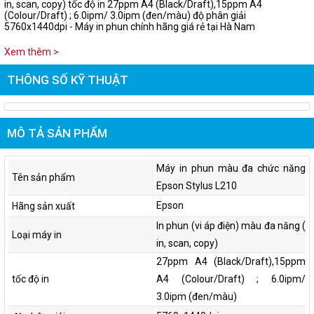
in, scan, copy) tốc độ in 27ppm A4 (Black/Draft),15ppm A4
(Colour/Draft) ; 6.0ipm/ 3.0ipm (đen/màu) độ phân giải
5760x1440dpi - Máy in phun chính hãng giá rẻ tại Hà Nam
Xem thêm >
THÔNG SỐ KỸ THUẬT
MÔ TẢ SẢN PHẨM
Máy in phun màu đa chức năng
Tên sản phẩm
Epson Stylus L210
Epson
Hãng sản xuất
In phun (vi áp điện) màu đa năng (
Loại máy in
in, scan, copy)
27ppm A4 (Black/Draft),15ppm
tốc độ in
A4 (Colour/Draft) ; 6.0ipm/
3.0ipm (đen/màu)