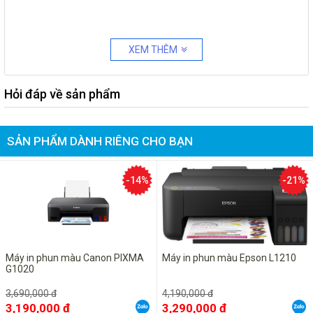
XEM THÊM
Hỏi đáp về sản phẩm
SẢN PHẨM DÀNH RIÊNG CHO BẠN
-14%
-21%
Máy in phun màu Canon PIXMA
Máy in phun màu Epson L1210
G1020
3,690,000 đ
4,190,000 đ
3,190,000 ₫
3,290,000 ₫