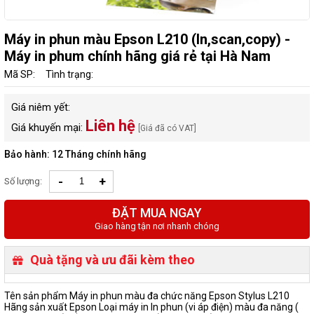
Máy in phun màu Epson L210 (In,scan,copy) -
Máy in phum chính hãng giá rẻ tại Hà Nam
Mã SP:
Tình trạng:
Giá niêm yết:
Liên hệ
Giá khuyến mại:
[Giá đã có VAT]
Bảo hành: 12 Tháng chính hãng
-
+
Số lượng:
ĐẶT MUA NGAY
Giao hàng tận nơi nhanh chóng
Quà tặng và ưu đãi kèm theo
Tên sản phẩm Máy in phun màu đa chức năng Epson Stylus L210
Hãng sản xuất Epson Loại máy in In phun (vi áp điện) màu đa năng (