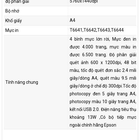
5760x1440dpi
độ phân giải
Bộ nhớ
A4
Khổ giấy
T6641,T6642,T6643,T6644
Mực in
4 bình mực lớn rời, Mực đen in
được 4.000 trang, mực màu in
được 6.500 trang. Độ phân giải
quét ảnh 600 x 1200dpi, 48 bit
màu, tốc độ quét đơn sắc 2.4 mili
giây/dòng A4, quét màu 9.5 mili
Tính năng chung
giây/dòng ở chế độ 300dpi.Tốc độ
photocopy đen 5 giây trang A4,
photocopy màu 10 giây trang A4,
kết nối USB 2.0. Điện năng tiêu thụ
khoảng 13W ,Có bộ tiếp mực
ngoài chính hãng Epson