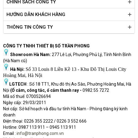
CHÍNH SÁCH CÔNG TY
HƯỚNG DẪN KHÁCH HÀNG
THÔNG TIN CÔNG TY
CÔNG TY TNHH THIẾT BỊ SỐ TRẦN PHONG
Showroom Hà Nam:
277 Lê Lợi, Phường Phủ Lý, Tỉnh Ninh Bình
(Hà Nam cũ)
Số 33 Louis 8 Liền Kề 13 - Khu Đô Thị Louis City
Hà Nội:
Hoàng Mai, Hà Nội
LGTECH
: Số 18 TT1, Khu đô thị Ao Sào, Phường Hoàng Mai, Hà
Nội
(Ổ cắm, công tắc, ổ cắm thanh ray -
0982 55 7272
Mã số thuế: 0700526694
Ngày cấp: 29/03/2011
Nơi cấp: Sở kế hoạch và đầu tư tỉnh Hà Nam - Phòng Đăng ký kinh
doanh
Điện thoại: 0226 355 2222 / 0226 3 552 666
Hot
l
ine: 0987 113 911
– 0945 113 911
Email :
info@tranphong.com.vn