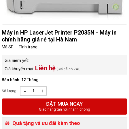
Máy in HP LaserJet Printer P2035N - Máy in
chính hãng giá rẻ tại Hà Nam
Mã SP:
Tình trạng:
Giá niêm yết:
Liên hệ
Giá khuyến mại:
[Giá đã có VAT]
Bảo hành: 12 Tháng
-
+
Số lượng:
ĐẶT MUA NGAY
Giao hàng tận nơi nhanh chóng
Quà tặng và ưu đãi kèm theo