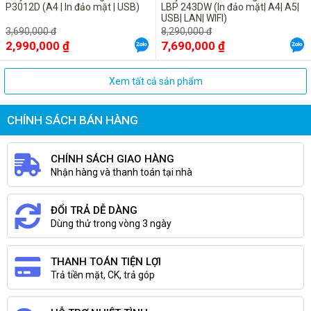
P3012D (A4 | In đảo mặt | USB)
LBP 243DW (In đảo mặt| A4| A5|
USB| LAN| WIFI)
3,690,000 đ
8,290,000 đ
2,990,000 ₫
7,690,000 ₫
Xem tất cả sản phẩm
CHÍNH SÁCH BÁN HÀNG
CHÍNH SÁCH GIAO HÀNG
Nhận hàng và thanh toán tại nhà
ĐỔI TRẢ DỄ DÀNG
Dùng thử trong vòng 3 ngày
THANH TOÁN TIỆN LỢI
Trả tiền mặt, CK, trả góp