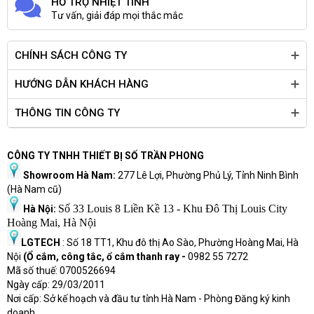
HỖ TRỢ NHIỆT TÌNH
Tư vấn, giải đáp mọi thắc mắc
CHÍNH SÁCH CÔNG TY
HƯỚNG DẪN KHÁCH HÀNG
THÔNG TIN CÔNG TY
CÔNG TY TNHH THIẾT BỊ SỐ TRẦN PHONG
Showroom Hà Nam:
277 Lê Lợi, Phường Phủ Lý, Tỉnh Ninh Bình
(Hà Nam cũ)
Số 33 Louis 8 Liền Kề 13 - Khu Đô Thị Louis City
Hà Nội:
Hoàng Mai, Hà Nội
LGTECH
: Số 18 TT1, Khu đô thị Ao Sào, Phường Hoàng Mai, Hà
Nội
(Ổ cắm, công tắc, ổ cắm thanh ray -
0982 55 7272
Mã số thuế: 0700526694
Ngày cấp: 29/03/2011
Nơi cấp: Sở kế hoạch và đầu tư tỉnh Hà Nam - Phòng Đăng ký kinh
doanh