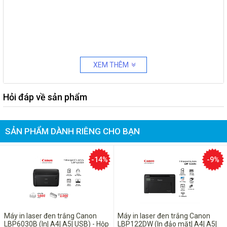
XEM THÊM
Hỏi đáp về sản phẩm
SẢN PHẨM DÀNH RIÊNG CHO BẠN
-14%
-9%
Máy in laser đen trắng Canon
Máy in laser đen trắng Canon
LBP6030B (In| A4| A5| USB) - Hộp
LBP122DW (In đảo mặt| A4| A5|