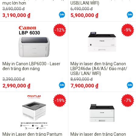
mực lớn hơn
USB| LAN| WIFI)
3,690,000 đ
6,490,000 đ
3,190,000 ₫
5,900,000 ₫
-12%
-9%
Máy in Canon LBP6030 - Laser
Máy in laser đen trắng Canon
đen trắng đơn năng
LBP246dw (A4/A5/ Đảo mặt/
USB/ LAN/ WIFI)
3,390,000 đ
8,690,000 đ
2,990,000 ₫
7,900,000 ₫
-19%
-7%
Máy in Laser đen trắng Pantum
Máy in laser đen trắng Canon