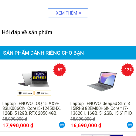
XEM THÊM
Hỏi đáp về sản phẩm
SẢN PHẨM DÀNH RIÊNG CHO BẠN
-5%
-12%
Laptop LENOVO LOQ 15IAX9E
Laptop LENOVO Ideapad Slim 3
83LK006CIN, Core i5-12450HX,
15IRH8 83EM00H6IN Core™ i7-
12GB, 512GB, RTX 2050 4GB,
13620H, 16GB, 512GB, 15.6" FHD,
15.6" FHD 144Hz 100% sRGB,
Arctic Grey
18,990,000 đ
18,990,000 đ
W11 Home EN, Luna Grey
17,990,000 ₫
16,690,000 ₫