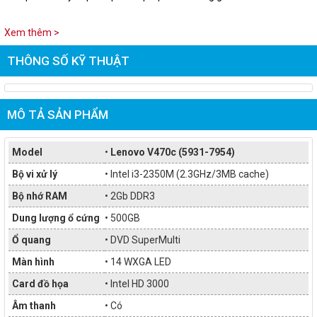
Xem thêm >
THÔNG SỐ KỸ THUẬT
MÔ TẢ SẢN PHẨM
Model
•
Lenovo V470c (5931-7954)
Bộ vi xử lý
• Intel i3-2350M (2.3GHz/3MB cache)
Bộ nhớ RAM
• 2Gb DDR3
Dung lượng ổ cứng
• 500GB
Ổ quang
• DVD SuperMulti
Màn hình
• 14 WXGA LED
Card đồ họa
• Intel HD 3000
Âm thanh
• Có