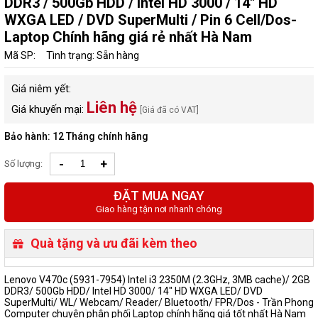
DDR3 / 500Gb HDD / Intel HD 3000 / 14" HD
WXGA LED / DVD SuperMulti / Pin 6 Cell/Dos-
Laptop Chính hãng giá rẻ nhất Hà Nam
Mã SP:
Tình trạng: Sẵn hàng
Giá niêm yết:
Liên hệ
Giá khuyến mại:
[Giá đã có VAT]
Bảo hành: 12 Tháng chính hãng
-
+
Số lượng:
ĐẶT MUA NGAY
Giao hàng tận nơi nhanh chóng
Quà tặng và ưu đãi kèm theo
Lenovo V470c (5931-7954) Intel i3 2350M (2.3GHz, 3MB cache)/ 2GB
DDR3/ 500Gb HDD/ Intel HD 3000/ 14" HD WXGA LED/ DVD
SuperMulti/ WL/ Webcam/ Reader/ Bluetooth/ FPR/Dos - Trần Phong
Computer chuyên phân phối Laptop chính hãng giá tốt nhất Hà Nam