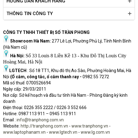
HƯỚNG DẪN KHÁCH HÀNG
THÔNG TIN CÔNG TY
CÔNG TY TNHH THIẾT BỊ SỐ TRẦN PHONG
Showroom Hà Nam:
277 Lê Lợi, Phường Phủ Lý, Tỉnh Ninh Bình
(Hà Nam cũ)
Số 33 Louis 8 Liền Kề 13 - Khu Đô Thị Louis City
Hà Nội:
Hoàng Mai, Hà Nội
LGTECH
: Số 18 TT1, Khu đô thị Ao Sào, Phường Hoàng Mai, Hà
Nội
(Ổ cắm, công tắc, ổ cắm thanh ray -
0982 55 7272
Mã số thuế: 0700526694
Ngày cấp: 29/03/2011
Nơi cấp: Sở kế hoạch và đầu tư tỉnh Hà Nam - Phòng Đăng ký kinh
doanh
Điện thoại: 0226 355 2222 / 0226 3 552 666
Hot
l
ine: 0987 113 911
– 0945 113 911
Email :
info@tranphong.com.vn
Website:
http://tranphong.com.vn
-
www.tranphong.vn
-
www.laptophanam.vn
-
www.lgtech.vn
-
www.lg.com.vn