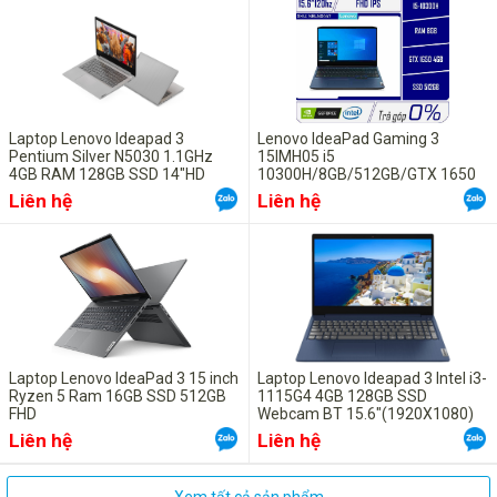
Laptop Lenovo Ideapad 3
Lenovo IdeaPad Gaming 3
Pentium Silver N5030 1.1GHz
15IMH05 i5
4GB RAM 128GB SSD 14"HD
10300H/8GB/512GB/GTX 1650
Windows 10 + Office 2019 bản
4GB/15.6FHD/Win 10
Liên hệ
Liên hệ
quyền
Laptop Lenovo IdeaPad 3 15 inch
Laptop Lenovo Ideapad 3 Intel i3-
Ryzen 5 Ram 16GB SSD 512GB
1115G4 4GB 128GB SSD
FHD
Webcam BT 15.6"(1920X1080)
Win 10 bản quyền- Màu Abyss
Liên hệ
Liên hệ
Blue cực đẹp