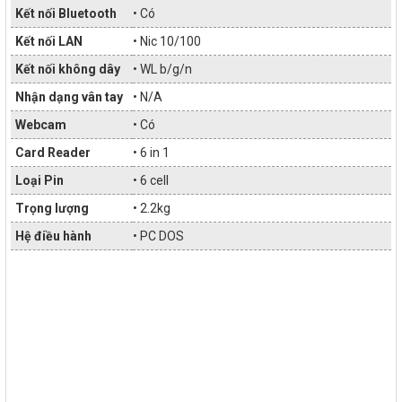
Kết nối Bluetooth
• Có
Kết nối LAN
• Nic 10/100
Kết nối không dây
• WL b/g/n
Nhận dạng vân tay
• N/A
Webcam
• Có
Card Reader
• 6 in 1
Loại Pin
• 6 cell
Trọng lượng
• 2.2kg
Hệ điều hành
• PC DOS