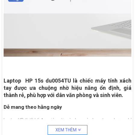
Laptop HP 15s du0054TU là chiếc máy tính xách
tay được ưa chuộng nhờ hiệu năng ổn định, giá
thành rẻ, phù hợp với dân văn phòng và sinh viên.
Dễ mang theo hằng ngày
Laptop HP thiết kế đơn giản với màu bạc, vỏ nhựa, trọng lượng chỉ
1.74 kg nên người dùng thoải mái mang theo đi làm thường xuyên.
XEM THÊM