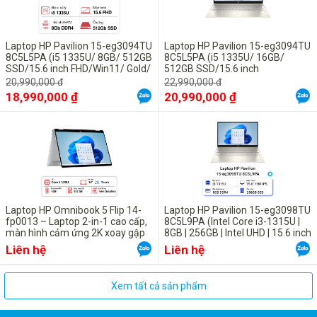
Laptop HP Pavilion 15-eg3094TU
Laptop HP Pavilion 15-eg3094TU
8C5L5PA (i5 1335U/ 8GB/ 512GB
8C5L5PA (i5 1335U/ 16GB/
SSD/15.6 inch FHD/Win11/ Gold/
512GB SSD/15.6 inch
Vỏ nhôm)
FHD/Win11/ Gold/ Vỏ nhôm)
20,990,000 đ
22,990,000 đ
18,990,000 ₫
20,990,000 ₫
Ngoài ra máy còn sử dụng ổ cứng HDD dung lượng 1 TB cho khả
năng lưu trữ vô tận.
Laptop HP Omnibook 5 Flip 14-
Laptop HP Pavilion 15-eg3098TU
fp0013 – Laptop 2-in-1 cao cấp,
8C5L9PA (Intel Core i3-1315U |
màn hình cảm ứng 2K xoay gập
8GB | 256GB | Intel UHD | 15.6 inch
FHD | Win 11 | Vàng)
Liên hệ
Liên hệ
Xem tất cả sản phẩm