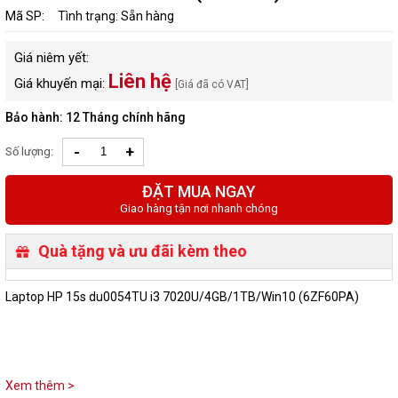
Mã SP:
Tình trạng: Sẵn hàng
Giá niêm yết:
Liên hệ
Giá khuyến mại:
[Giá đã có VAT]
Bảo hành: 12 Tháng chính hãng
-
+
Số lượng:
ĐẶT MUA NGAY
Giao hàng tận nơi nhanh chóng
Quà tặng và ưu đãi kèm theo
Laptop HP 15s du0054TU i3 7020U/4GB/1TB/Win10 (6ZF60PA)
Xem thêm >