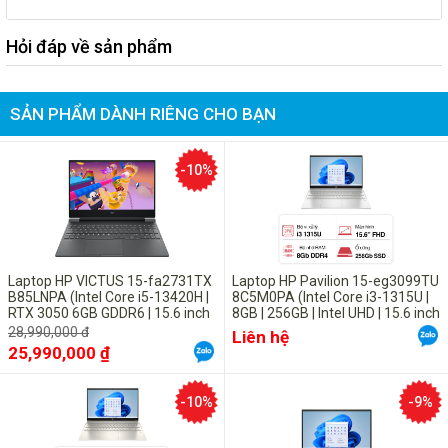
Hỏi đáp về sản phẩm
SẢN PHẨM DÀNH RIÊNG CHO BẠN
-10%
Cấu hình đủ dùng
Laptop HP VICTUS 15-fa2731TX
Laptop HP Pavilion 15-eg3099TU
B85LNPA (Intel Core i5-13420H |
8C5M0PA (Intel Core i3-1315U |
RTX 3050 6GB GDDR6 | 15.6 inch
8GB | 256GB | Intel UHD | 15.6 inch
Chiếc laptop văn phòng này mang chip Intel Core i3 thế hệ 7, RAM 4
FHD 144Hz | 16GB | 512GB | Win
FHD | Win 11 | BẠC) - Vỏ nhôm,
28,990,000 đ
Liên hệ
GB hỗ trợ xử lý ổn định các đa nhiệm, chạy mượt các ứng dụng
11 | Đen)
chính hãng
25,990,000 ₫
thông thường như Word, Excel, xem phim,...
-10%
-9%