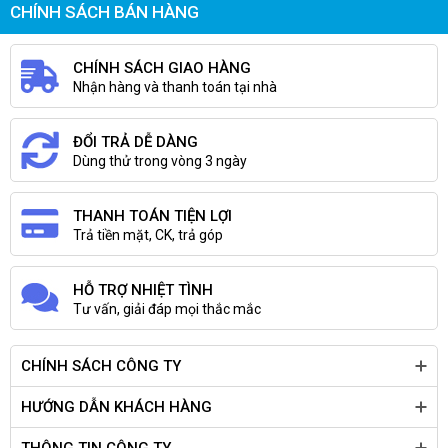
CHÍNH SÁCH BÁN HÀNG
CHÍNH SÁCH GIAO HÀNG
Hình ảnh bắt mắt
Nhận hàng và thanh toán tại nhà
Máy tính xách tay nhà HP có kích thước màn hình 15.6 inch kết hợp
ĐỔI TRẢ DỄ DÀNG
viền màn hình mỏng 2 cạnh tạo cảm giác hình ảnh tràn màn hình.
Dùng thử trong vòng 3 ngày
THANH TOÁN TIỆN LỢI
Trả tiền mặt, CK, trả góp
HỖ TRỢ NHIỆT TÌNH
Tư vấn, giải đáp mọi thắc mắc
CHÍNH SÁCH CÔNG TY
HƯỚNG DẪN KHÁCH HÀNG
Độ phân giải HD kết hợp lớp chống chói giúp hình ảnh hiển thị mượt