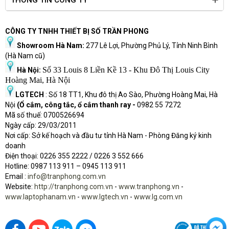
THÔNG TIN CÔNG TY
mà và bắt mắt hơn ngay cả khi sử dụng ở ngoài trời.
CÔNG TY TNHH THIẾT BỊ SỐ TRẦN PHONG
Showroom Hà Nam:
277 Lê Lợi, Phường Phủ Lý, Tỉnh Ninh Bình
(Hà Nam cũ)
Số 33 Louis 8 Liền Kề 13 - Khu Đô Thị Louis City
Hà Nội:
Hoàng Mai, Hà Nội
LGTECH
: Số 18 TT1, Khu đô thị Ao Sào, Phường Hoàng Mai, Hà
Nội
(Ổ cắm, công tắc, ổ cắm thanh ray -
0982 55 7272
Mã số thuế: 0700526694
Ngày cấp: 29/03/2011
Nơi cấp: Sở kế hoạch và đầu tư tỉnh Hà Nam - Phòng Đăng ký kinh
doanh
Đầy đủ các cổng kết nối cơ bản
Điện thoại: 0226 355 2222 / 0226 3 552 666
Hot
l
ine: 0987 113 911
– 0945 113 911
Email :
info@tranphong.com.vn
Sản phẩm có đầy đủ các cổng kết nối cơ bản, ngoài ra có thêm ổ
Website:
http://tranphong.com.vn
-
www.tranphong.vn
-
USB Type-C hỗ trợ truyền thông tin nhanh chóng hơn.
www.laptophanam.vn
-
www.lgtech.vn
-
www.lg.com.vn