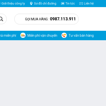
Giới thiệu công ty
Sơ đồ chỉ đường
Tin tức
Liên hệ
0
0987.113.911
GỌI MUA HÀNG :
trả miễn phí
Miễn phí vận chuyển
Tư vấn bán hàng