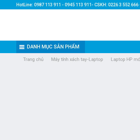
HotLine: 0987 113 911 - 0945 113 911- CSKH: 0226 3 552 666
DANH MỤC SẢN PHẨM
Trang chủ
Máy tính xách tay-Laptop
Laptop HP mớ