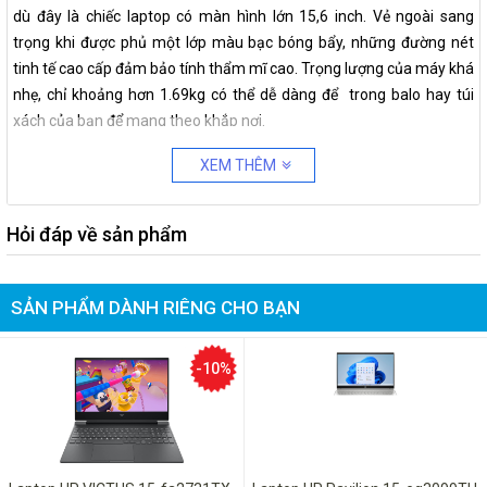
dù đây là chiếc laptop có màn hình lớn 15,6 inch. Vẻ ngoài sang
trọng khi được phủ một lớp màu bạc bóng bẩy, những đường nét
tinh tế cao cấp đảm bảo tính thẩm mĩ cao. Trọng lượng của máy khá
nhẹ, chỉ khoảng hơn 1.69kg có thể dễ dàng để trong balo hay túi
xách của bạn để mang theo khắp nơi.
XEM THÊM
Màn hình
Hỏi đáp về sản phẩm
Máy trang bị màn hình 15,6 inch sắc nét với viền siêu mỏng cho tỉ lệ
màn hình chiếm tới 81% diện tích thân máy. Với độ phân giải HD cho
SẢN PHẨM DÀNH RIÊNG CHO BẠN
hình ảnh hiển thị mượt mà, sắc nét. Ngoài ra, còn được phủ một lớp
phủ chống chói giúp cho người dùng có thể nhìn rõ những hình ảnh
dù ở điều kiện ánh sáng mạnh.
-10%