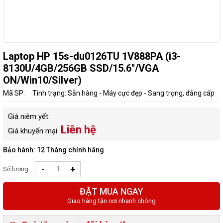
Laptop HP 15s-du0126TU 1V888PA (i3-
8130U/4GB/256GB SSD/15.6"/VGA
ON/Win10/Silver)
Mã SP:
Tình trạng: Sẵn hàng - Máy cực đẹp - Sang trọng, đẳng cấp
Giá niêm yết:
Liên hệ
Giá khuyến mại:
Bảo hành: 12 Tháng chính hãng
-
+
Số lượng:
ĐẶT MUA NGAY
Giao hàng tận nơi nhanh chóng