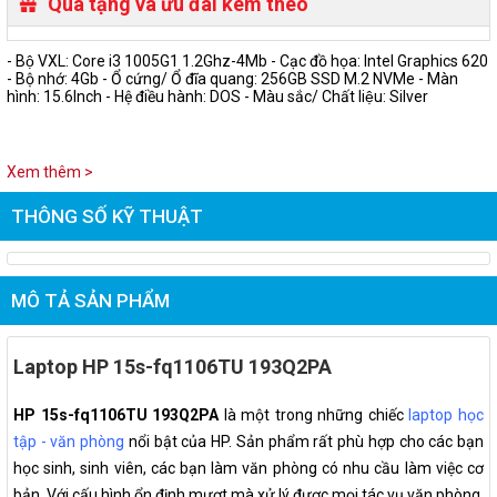
Quà tặng và ưu đãi kèm theo
- Bộ VXL: Core i3 1005G1 1.2Ghz-4Mb - Cạc đồ họa: Intel Graphics 620
- Bộ nhớ: 4Gb - Ổ cứng/ Ổ đĩa quang: 256GB SSD M.2 NVMe - Màn
hình: 15.6Inch - Hệ điều hành: DOS - Màu sắc/ Chất liệu: Silver
Xem thêm >
THÔNG SỐ KỸ THUẬT
MÔ TẢ SẢN PHẨM
Laptop HP 15s-fq1106TU 193Q2PA
HP 15s-fq1106TU 193Q2PA
là một trong những chiếc
laptop học
tập - văn phòng
nổi bật của HP. Sản phẩm rất phù hợp cho các bạn
học sinh, sinh viên, các bạn làm văn phòng có nhu cầu làm việc cơ
bản. Với cấu hình ổn định mượt mà xử lý được mọi tác vụ văn phòng,