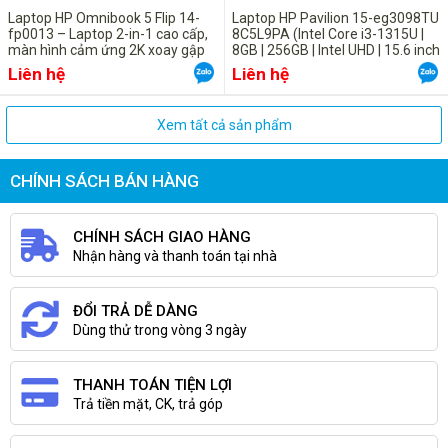
Thời lượng pin
Laptop HP Omnibook 5 Flip 14-
Laptop HP Pavilion 15-eg3098TU
fp0013 – Laptop 2-in-1 cao cấp,
8C5L9PA (Intel Core i3-1315U |
màn hình cảm ứng 2K xoay gập
8GB | 256GB | Intel UHD | 15.6 inch
Sử dụng pin 3 cell nên bạn sẽ có thể sử dụng trong khoảng 10 tiếng
FHD | Win 11 | Vàng)
Liên hệ
Liên hệ
liên tục mà không cần đến nguồn sạc. Nhờ vậy, những cuộc họp
quan trọng hay việc sử dụng laptop trong một chuyến bay dài hay
trong các cuộc họp gặp khách hàng đều sẽ được đáp ứng một cách
Xem tất cả sản phẩm
hiệu quả.
CHÍNH SÁCH BÁN HÀNG
Thông số kỹ thuật
Sản phẩm
Máy tính xách tay
CHÍNH SÁCH GIAO HÀNG
Tên Hãng
HP
Nhận hàng và thanh toán tại nhà
Model
15s-fq1106TU 193Q2PA
Bộ VXL
Core i3 1005G1 1.2Ghz-4Mb
ĐỔI TRẢ DỄ DÀNG
Dùng thử trong vòng 3 ngày
Cạc đồ họa
Intel Graphics 620
Bộ nhớ
4Gb (DDR4-2400 SDRAM (1 x 4GB)/ 2 slots)
Ổ cứng/ Ổ đĩa
THANH TOÁN TIỆN LỢI
256GB SSD M.2 NVMe
Trả tiền mặt, CK, trả góp
quang
Màn hình
15.6Inch