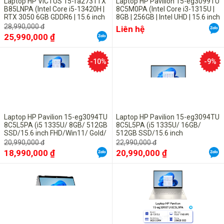
Laptop HP VICTUS 15-fa2731TX
Laptop HP Pavilion 15-eg3099TU
B85LNPA (Intel Core i5-13420H |
8C5M0PA (Intel Core i3-1315U |
RTX 3050 6GB GDDR6 | 15.6 inch
8GB | 256GB | Intel UHD | 15.6 inch
FHD 144Hz | 16GB | 512GB | Win
FHD | Win 11 | BẠC) - Vỏ nhôm,
28,990,000 đ
Liên hệ
11 | Đen)
chính hãng
25,990,000 ₫
-10%
-9%
Laptop HP Pavilion 15-eg3094TU
Laptop HP Pavilion 15-eg3094TU
Hiệu năng
8C5L5PA (i5 1335U/ 8GB/ 512GB
8C5L5PA (i5 1335U/ 16GB/
SSD/15.6 inch FHD/Win11/ Gold/
512GB SSD/15.6 inch
Vỏ nhôm)
FHD/Win11/ Gold/ Vỏ nhôm)
20,990,000 đ
22,990,000 đ
HP 15S-FQ1106TU 193Q2PA là chiếc
laptop học tập - văn phòng
18,990,000 ₫
20,990,000 ₫
được trang bị bộ vi xử lý Intel Core i3 1005G1 thế hệ thứ 10. Đi cùng
với con chip cực mạnh này là RAM 4GB vàổ cứng SSD 256GB mang
đến tốc độ xử lý nhanh chóng, mượt mà ở mọi tác vụ, đồng thời máy
mát và tiết kiệm điện năng rất phù hợp với công việc của các bạn
làm văn phòng hay các bạn học sinh, sinh viên.