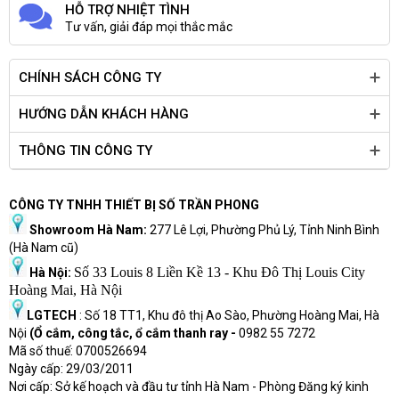
HỖ TRỢ NHIỆT TÌNH
Kết nối
802.11ac (1x1) Wi-Fi® and Bluetooth® 4.2 combo
Tư vấn, giải đáp mọi thắc mắc
1 USB 3.1 Gen 1 Type-C™ (Data Transfer Only, 5
Gb/s signaling rate); 2 USB 3.1 Gen 1 Type-A
Cổng giao tiếp
(Data Transfer Only); 1 RJ-45; 1 AC smart pin; 1
CHÍNH SÁCH CÔNG TY
HDMI 1.4b; 1 headphone/microphone combo
HƯỚNG DẪN KHÁCH HÀNG
Webcam
Có
Nhận dạng vân
THÔNG TIN CÔNG TY
Không có
tay
Nhận diện khuôn
Không có
CÔNG TY TNHH THIẾT BỊ SỐ TRẦN PHONG
mặt
Showroom Hà Nam:
277 Lê Lợi, Phường Phủ Lý, Tỉnh Ninh Bình
Tính năng khác
(Hà Nam cũ)
Hệ điều hành
DOS
Số 33 Louis 8 Liền Kề 13 - Khu Đô Thị Louis City
Hà Nội:
Pin
3 cell
Hoàng Mai, Hà Nội
Kích thước
35.85 x 24.2 x 1.99 cm
LGTECH
: Số 18 TT1, Khu đô thị Ao Sào, Phường Hoàng Mai, Hà
Trọng lượng
1.74 kg
Nội
(Ổ cắm, công tắc, ổ cắm thanh ray -
0982 55 7272
Màu sắc/ Chất
Mã số thuế: 0700526694
Silver
Ngày cấp: 29/03/2011
liệu
Nơi cấp: Sở kế hoạch và đầu tư tỉnh Hà Nam - Phòng Đăng ký kinh