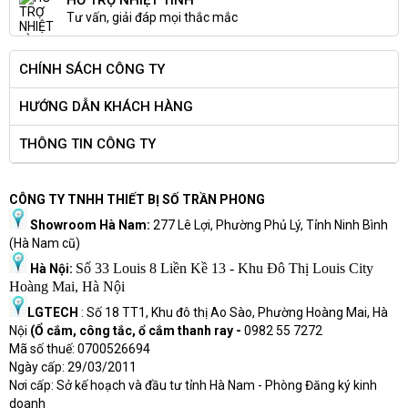
HỖ TRỢ NHIỆT TÌNH
Tư vấn, giải đáp mọi thắc mắc
CHÍNH SÁCH CÔNG TY
HƯỚNG DẪN KHÁCH HÀNG
THÔNG TIN CÔNG TY
CÔNG TY TNHH THIẾT BỊ SỐ TRẦN PHONG
Showroom Hà Nam:
277 Lê Lợi, Phường Phủ Lý, Tỉnh Ninh Bình
(Hà Nam cũ)
Số 33 Louis 8 Liền Kề 13 - Khu Đô Thị Louis City
Hà Nội:
Hoàng Mai, Hà Nội
LGTECH
: Số 18 TT1, Khu đô thị Ao Sào, Phường Hoàng Mai, Hà
Nội
(Ổ cắm, công tắc, ổ cắm thanh ray -
0982 55 7272
Mã số thuế: 0700526694
Ngày cấp: 29/03/2011
Nơi cấp: Sở kế hoạch và đầu tư tỉnh Hà Nam - Phòng Đăng ký kinh
doanh