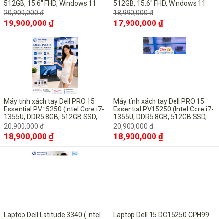
512GB, 15.6" FHD, Windows 11
512GB, 15.6" FHD, Windows 11
Pro bản quyền vĩnh viễn
Pro bản quyền vĩnh viễn
20,900,000 đ
18,990,000 đ
19,900,000 ₫
17,900,000 ₫
-10%
-10%
Máy tính xách tay Dell PRO 15
Máy tính xách tay Dell PRO 15
Essential PV15250 (Intel Core i7-
Essential PV15250 (Intel Core i7-
1355U, DDR5 8GB, 512GB SSD,
1355U, DDR5 8GB, 512GB SSD,
15.6" FHD, UBUNTU Black)
15.6" FHD, UBUNTU Black)
20,900,000 đ
20,900,000 đ
18,900,000 ₫
18,900,000 ₫
-8%
-6%
Laptop Dell Latitude 3340 ( Intel
Laptop Dell 15 DC15250 CPH99