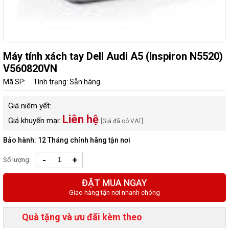
Máy tính xách tay Dell Audi A5 (Inspiron N5520)
V560820VN
Mã SP:
Tình trạng: Sẵn hàng
Giá niêm yết:
Liên hệ
Giá khuyến mại:
[Giá đã có VAT]
Bảo hành: 12 Tháng chính hãng tận nơi
-
+
Số lượng:
ĐẶT MUA NGAY
Giao hàng tận nơi nhanh chóng
Quà tặng và ưu đãi kèm theo