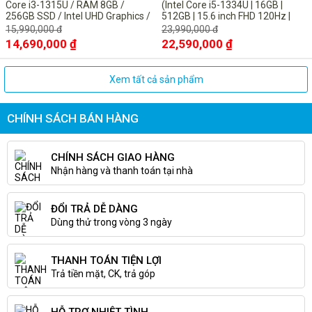
Core i3-1315U / RAM 8GB /
(Intel Core i5-1334U | 16GB |
256GB SSD / Intel UHD Graphics /
512GB | 15.6 inch FHD 120Hz |
13.3inch FHD / Win11 Pro/ Titan
Win 11 | Microsoft Office Home
15,990,000 đ
23,990,000 đ
Gray
2024 + Microsoft 365 basic bản
14,690,000 ₫
22,590,000 ₫
quyền vĩnh viễn| Bạc)
Xem tất cả sản phẩm
CHÍNH SÁCH BÁN HÀNG
CHÍNH SÁCH GIAO HÀNG
Nhận hàng và thanh toán tại nhà
ĐỔI TRẢ DỄ DÀNG
Dùng thử trong vòng 3 ngày
THANH TOÁN TIỆN LỢI
Trả tiền mặt, CK, trả góp