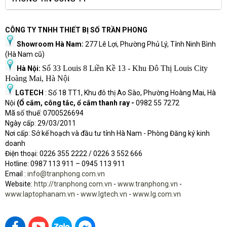
CÔNG TY TNHH THIẾT BỊ SỐ TRẦN PHONG
Showroom Hà Nam:
277 Lê Lợi, Phường Phủ Lý, Tỉnh Ninh Bình
(Hà Nam cũ)
Số 33 Louis 8 Liền Kề 13 - Khu Đô Thị Louis City
Hà Nội:
Hoàng Mai, Hà Nội
LGTECH
: Số 18 TT1, Khu đô thị Ao Sào, Phường Hoàng Mai, Hà
Nội
(Ổ cắm, công tắc, ổ cắm thanh ray -
0982 55 7272
Mã số thuế: 0700526694
Ngày cấp: 29/03/2011
Nơi cấp: Sở kế hoạch và đầu tư tỉnh Hà Nam - Phòng Đăng ký kinh
doanh
Điện thoại: 0226 355 2222 / 0226 3 552 666
Hot
l
ine: 0987 113 911
– 0945 113 911
Email :
info@tranphong.com.vn
Website:
http://tranphong.com.vn
-
www.tranphong.vn
-
www.laptophanam.vn
-
www.lgtech.vn
-
www.lg.com.vn