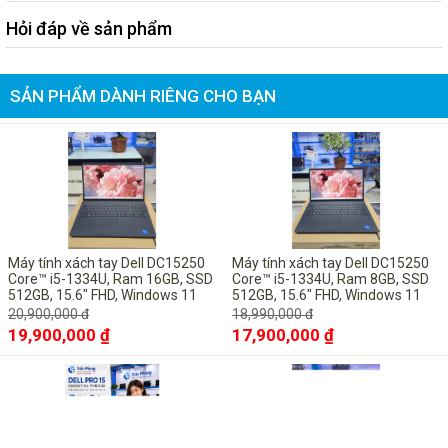
Hỏi đáp về sản phẩm
SẢN PHẨM DÀNH RIÊNG CHO BẠN
-5%
-6%
Máy tính xách tay Dell DC15250
Máy tính xách tay Dell DC15250
Core™ i5-1334U, Ram 16GB, SSD
Core™ i5-1334U, Ram 8GB, SSD
512GB, 15.6" FHD, Windows 11
512GB, 15.6" FHD, Windows 11
Pro bản quyền vĩnh viễn
Pro bản quyền vĩnh viễn
20,900,000 đ
18,990,000 đ
19,900,000 ₫
17,900,000 ₫
-10%
-10%