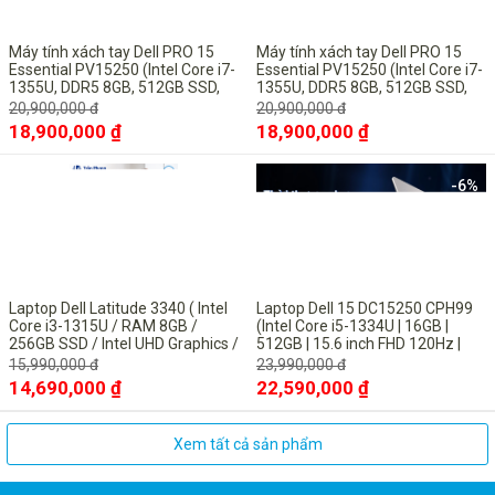
Máy tính xách tay Dell PRO 15
Máy tính xách tay Dell PRO 15
Essential PV15250 (Intel Core i7-
Essential PV15250 (Intel Core i7-
1355U, DDR5 8GB, 512GB SSD,
1355U, DDR5 8GB, 512GB SSD,
15.6" FHD, UBUNTU Black)
15.6" FHD, UBUNTU Black)
20,900,000 đ
20,900,000 đ
18,900,000 ₫
18,900,000 ₫
-8%
-6%
Laptop Dell Latitude 3340 ( Intel
Laptop Dell 15 DC15250 CPH99
Core i3-1315U / RAM 8GB /
(Intel Core i5-1334U | 16GB |
256GB SSD / Intel UHD Graphics /
512GB | 15.6 inch FHD 120Hz |
13.3inch FHD / Win11 Pro/ Titan
Win 11 | Microsoft Office Home
15,990,000 đ
23,990,000 đ
Gray
2024 + Microsoft 365 basic bản
14,690,000 ₫
22,590,000 ₫
quyền vĩnh viễn| Bạc)
Xem tất cả sản phẩm