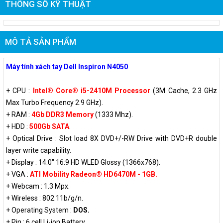
THÔNG SỐ KỸ THUẬT
MÔ TẢ SẢN PHẨM
Máy tính xách tay Dell Inspiron N4050
+ CPU :
Intel® Core® i5-2410M Processor
(3M Cache, 2.3 GHz
Max Turbo Frequency 2.9 GHz).
+ RAM :
4Gb DDR3 Memory
(1333 Mhz).
+ HDD :
500Gb SATA
.
+ Optical Drive : Slot load 8X DVD+/-RW Drive with DVD+R double
layer write capability.
+ Display : 14.0" 16:9 HD WLED Glossy (1366x768).
+ VGA :
ATI Mobility Radeon
® HD6470M - 1GB.
+ Webcam : 1.3 Mpx.
+ Wireless : 802.11b/g/n.
+ Operating System :
DOS.
+ Pin : 6 cell Li-ion Battery.