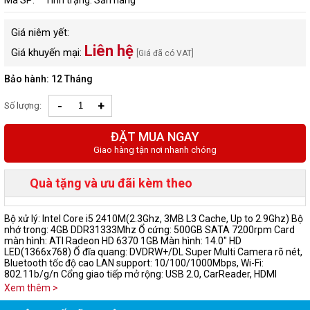
Mã SP:
Tình trạng: Sẵn hàng
Giá niêm yết:
Liên hệ
Giá khuyến mại:
[Giá đã có VAT]
Bảo hành: 12 Tháng
-
+
Số lượng:
ĐẶT MUA NGAY
Giao hàng tận nơi nhanh chóng
Quà tặng và ưu đãi kèm theo
Bộ xử lý: Intel Core i5 2410M(2.3Ghz, 3MB L3 Cache, Up to 2.9Ghz) Bộ
nhớ trong: 4GB DDR31333Mhz Ổ cứng: 500GB SATA 7200rpm Card
màn hình: ATI Radeon HD 6370 1GB Màn hình: 14.0" HD
LED(1366x768) Ổ đĩa quang: DVDRW+/DL Super Multi Camera rõ nét,
Bluetooth tốc độ cao LAN support: 10/100/1000Mbps, Wi-Fi:
802.11b/g/n Cổng giao tiếp mở rộng: USB 2.0, CarReader, HDMI
Xem thêm >