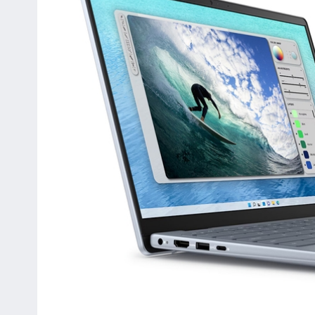
Đồ Họa (VGA)
Card màn hình
Kết nối (Network)
Wireless
Realtek Wi-Fi 6 RTL8852BE, 2
LAN
Bluetooth
Bluetooth
Bàn phím , Chuột
Kiểu bàn phím
Bàn phím tiêu chuẩ
Chuột
Cảm ứng đa điểm
Giao tiếp mở rộng
Kết nối USB
2 USB 3.2 Gen 1 (5 Gbps
®
1 USB 3.2 Gen 2 (10 Gbps) Type-C
w
and DisplayPort™
1 HDMI 1.4 port*
1 power-adapter por
Kết nối HDMI/VGA
1 HDMI 1.4 port
Tai nghe
1 headset (headphone and microph
Camera
720p at 30 fps HD RGB camera, Si
Card mở rộng
-
LOA
2 Loa
Kiểu Pin
4Cell 54WHrs
Sạc pin
Đi kèm
Hệ điều hành (bản
Windows 11 Home
quyền) đi kèm
Kích thước (Dài x Rộng
Height: 0.62 in. – 0.74in. (
x Cao)
Width: 12.36 in. (314.0