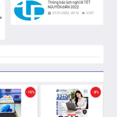
Thông báo lịch nghỉ lễ TẾT
NGUYÊN ĐÁN 2022
27-01-2022, 09:12
2797
át
g.
ểm
-10%
-8%