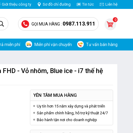
Giới thiệu công ty
Sơ đồ chỉ đường
Tin tức
Liên hệ
0
0987.113.911
GỌI MUA HÀNG :
trả miễn phí
Miễn phí vận chuyển
Tư vấn bán hàng
 FHD - Vỏ nhôm, Blue ice - i7 thế hệ
YÊN TÂM MUA HÀNG
Uy tín hơn 15 năm xây dựng và phát triển
Sản phẩm chính hãng, hỗ trợ kỹ thuật 24/7
Bảo hành tận nơi cho doanh nghiệp