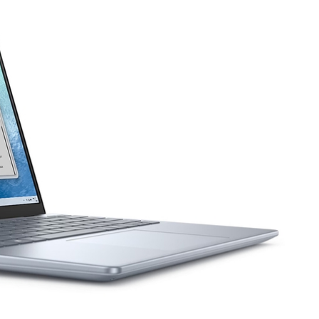
x2, 802.11ax
n
) ports
ith Power Delivery
t
one combo) port
ngle microphones
18.90 mm)
0 mm)