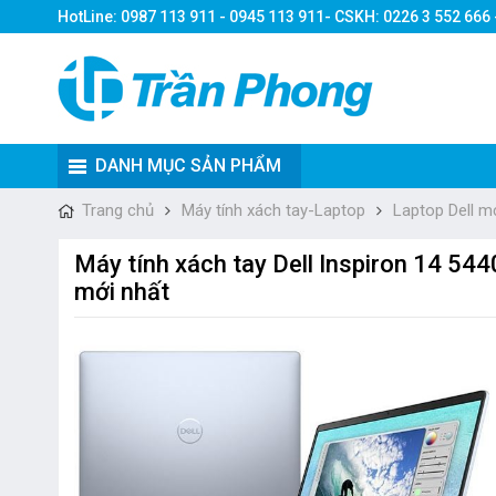
HotLine: 0987 113 911 - 0945 113 911- CSKH: 0226 3 552 666
DANH MỤC SẢN PHẨM
Trang chủ
Máy tính xách tay-Laptop
Laptop Dell m
Máy tính xách tay Dell Inspiron 14 544
mới nhất