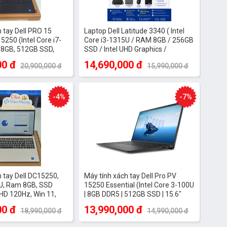
 tay Dell PRO 15
Laptop Dell Latitude 3340 ( Intel
5250 (Intel Core i7-
Core i3-1315U / RAM 8GB / 256GB
 8GB, 512GB SSD,
SSD / Intel UHD Graphics /
BUNTU Black)
13.3inch FHD / Win11 Pro/ Titan
00 đ
14,690,000 đ
20,900,000 đ
15,990,000 đ
Gray
-4%
-7%
p.
ột
 tay Dell DC15250,
Máy tính xách tay Dell Pro PV
U, Ram 8GB, SSD
15250 Essential (Intel Core 3-100U
HD 120Hz, Win 11,
| 8GB DDR5 | 512GB SSD | 15.6"
ch
120Hz FHD | Intel Graphics | Màu
uy
00 đ
13,990,000 đ
18,990,000 đ
14,990,000 đ
Đen)
hi