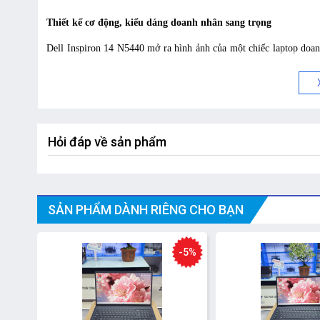
Depth: 8.90 in. (226.1
Starting weight: 3.44 lbs. (
Thiết kế cơ động, kiểu dáng doanh nhân sang trọng
Trọng Lượng
1.56 kg
Dell Inspiron 14 N5440 mở ra hình ảnh của một chiếc laptop doan
Màu sắc
Xanh
Xuất Xứ
Trung Quốc
lên sự bền bỉ, vững chãi. Chất liệu nhôm cao cấp và có khả năng t
Từng đường bo cong nhẹ nhàng, từng bề mặt được xử lý tỉ mỉ đã 
ngay từ ánh nhìn đầu tiên.
Hỏi đáp về sản phẩm
SẢN PHẨM DÀNH RIÊNG CHO BẠN
-5%