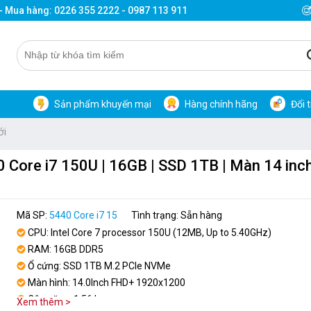
 - Mua hàng: 0226 355 2222 - 0987 113 911
Sản phẩm khuyến mại
Hàng chính hãng
Đổi 
ới
0 Core i7 150U | 16GB | SSD 1TB | Màn 14 inch
Mã SP:
5440 Core i7 15
Tình trạng: Sẵn hàng
CPU: Intel Core 7 processor 150U (12MB, Up to 5.40GHz)
RAM: 16GB DDR5
Ổ cứng: SSD 1TB M.2 PCIe NVMe
Màn hình: 14.0Inch FHD+ 1920x1200
Cân nặng: 1.56 kg
Xem thêm >