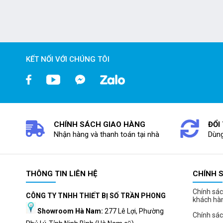
đây là hãng cũng rất xuất sắc trong sản xuất màn hình.
KẾT NỐI VỚI CHÚNG TÔI
CHÍNH SÁCH GIAO HÀNG
ĐỔI
Nhận hàng và thanh toán tại nhà
Dùng
THÔNG TIN LIÊN HỆ
CHÍNH 
Chính sác
CÔNG TY TNHH THIẾT BỊ SỐ TRẦN PHONG
khách hà
Showroom Hà Nam:
277 Lê Lợi, Phường
Chính sác