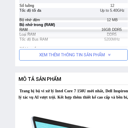
Số luồng
12
Tốc độ tối đa
Up to 5.40GHz
Bộ nhớ đệm
12 MB
Bộ nhớ trong (RAM)
RAM
16GB DDR5
Loại RAM
DDR5
Tốc độ Bus RAM
5200MHz
Số khe cắm
-
XEM THÊM THÔNG TIN SẢN PHẨM
Hỗ trợ RAM tối đa
-
Ổ cứng
Dung lượng
SSD 1TB M.2 PCIe N
Tốc độ vòng quay
MÔ TẢ SẢN PHẨM
Khe cắm SSD mở rộng
-
Ổ đĩa quang (ODD)
Không có
Trang bị bộ vi xử lý Intel Core 7 150U mới nhất, Dell Inspi
Màn hình
Kích thước màn hình
14.0Inch
lý tác vụ AI vượt trội. Kết hợp thêm thiết kế cao cấp và bền b
Tần số quét
-
Công nghệ màn hình
Anti-Glare Non-Touch 300nits Comfort
16:10