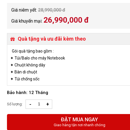
Màu sắc: Xanh
OS: Windows 11 Home bản quyền
Giá niêm yết:
28,990,000 đ
26,990,000 đ
Giá khuyến mại:
Quà tặng và ưu đãi kèm theo
Gói quà tặng bao gồm :
✦ Túi/Balo cho máy Notebook
✦ Chuột không dây
✦ Bàn di chuột
✦ Túi chống sốc
Bảo hành: 12 Tháng
 5440
 | Laptop Văn
-
+
Số lượng:
Họa
ĐẶT MUA NGAY
Giao hàng tận nơi nhanh chóng