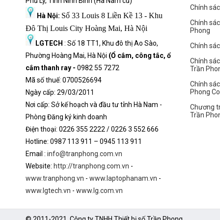
Phủ Lý, Tỉnh Ninh Bình (Hà Nam cũ)
Chính sá
Số 33 Louis 8 Liền Kề 13 - Khu
Hà Nội:
Chính sá
Đô Thị Louis City Hoàng Mai, Hà Nội
Phong
LGTECH
: Số 18 TT1, Khu đô thị Ao Sào,
Chính sách
Phường Hoàng Mai, Hà Nội
(Ổ cắm, công tắc, ổ
Chính sác
cắm thanh ray -
0982 55 7272
Trần Pho
Đặc biệt, tính năng Dell ComfortView Plus được tích hợp sẵn trê
Mã số thuế: 0700526694
sắc. Dell Inspiron 14 N5440 còn đạt chứng nhận TÜV Rheinland về
Chính sác
vẫn đảm bảo sự thoải mái cho đôi mắt.
Phong C
Ngày cấp: 29/03/2011
Nơi cấp: Sở kế hoạch và đầu tư tỉnh Hà Nam -
Chương tr
Bộ vi xử lý AI Intel Core 7
Trần Pho
Phòng Đăng ký kinh doanh
Không còn những con chip Intel Core I quen thuộc, Dell Inspiro
Điện thoại: 0226 355 2222 / 0226 3 552 666
Core 7 150U thế hệ Meteor Lake mới nhất. Đây là con chip có khả 
Hot
l
ine: 0987 113 911
– 0945 113 911
đặc biệt là tương thích hoàn hảo với các tác vụ AI. Intel Core 7 15
Email :
info@tranphong.com.vn
dễ dàng xử lý trơn tru mọi tác vụ từ soạn thảo văn bản, phân tích s
Website:
http://tranphong.com.vn
-
www.tranphong.vn
-
www.laptophanam.vn
-
www.lgtech.vn
-
www.lg.com.vn
© 2011-2021. Công ty TNHH Thiết bị số Trần Phong