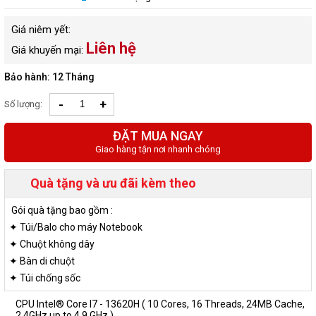
Giá niêm yết:
Liên hệ
Giá khuyến mại:
Bảo hành: 12 Tháng
-
+
Số lượng:
ĐẶT MUA NGAY
Giao hàng tận nơi nhanh chóng
Quà tặng và ưu đãi kèm theo
Gói quà tặng bao gồm :
✦ Túi/Balo cho máy Notebook
✦ Chuột không dây
✦ Bàn di chuột
✦ Túi chống sốc
CPU Intel® Core I7 - 13620H ( 10 Cores, 16 Threads, 24MB Cache,
2.4GHz up to 4.9 GHz )