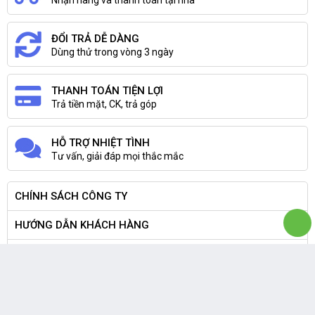
ĐỔI TRẢ DỄ DÀNG
Dùng thử trong vòng 3 ngày
THANH TOÁN TIỆN LỢI
Trả tiền mặt, CK, trả góp
HỖ TRỢ NHIỆT TÌNH
Tư vấn, giải đáp mọi thắc mắc
CHÍNH SÁCH CÔNG TY
HƯỚNG DẪN KHÁCH HÀNG
THÔNG TIN CÔNG TY
CÔNG TY TNHH THIẾT BỊ SỐ TRẦN PHONG