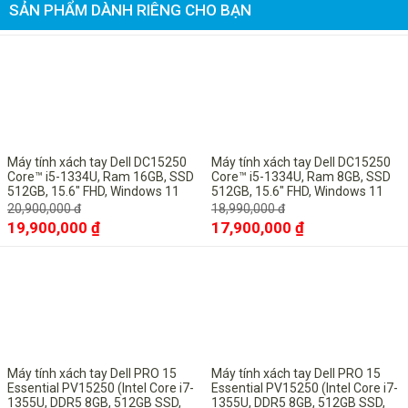
SẢN PHẨM DÀNH RIÊNG CHO BẠN
đáp ứng tốt các nhu cầu cơ bản như xem video 4K,
chỉnh sửa ảnh trên Photoshop/Lightroom, chơi game
nhẹ (ví dụ: League of Legends, Minecraft). Sẽ có hạn
-5%
-6%
chế không phù hợp cho game AAA hoặc các tác vụ
đồ họa nặng như render 3D, thiết kế mô hình phức
tạp.
Với Ram lên đến 16GB giúp người dùng sử dụng đa
Máy tính xách tay Dell DC15250
Máy tính xách tay Dell DC15250
tác vụ mà không sợ máy giật lag , ổ cứng lên đến
Core™ i5-1334U, Ram 16GB, SSD
Core™ i5-1334U, Ram 8GB, SSD
512GB, 15.6" FHD, Windows 11
512GB, 15.6" FHD, Windows 11
SSD 1Tb thoải mái lưu trữ dữ liệu mà không lo hết bộ
Pro bản quyền vĩnh viễn
Pro bản quyền vĩnh viễn
20,900,000 đ
18,990,000 đ
nhớ.
19,900,000 ₫
17,900,000 ₫
-10%
-10%
Máy tính xách tay Dell PRO 15
Máy tính xách tay Dell PRO 15
Essential PV15250 (Intel Core i7-
Essential PV15250 (Intel Core i7-
1355U, DDR5 8GB, 512GB SSD,
1355U, DDR5 8GB, 512GB SSD,