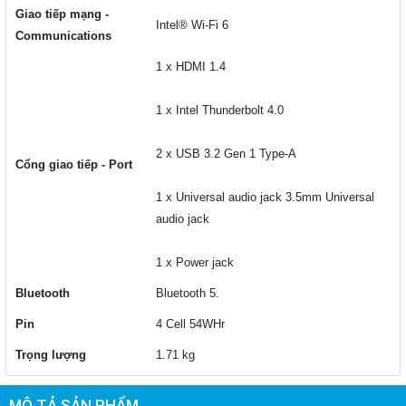
Giao tiếp mạng -
Intel® Wi-Fi 6
Communications
1 x HDMI 1.4
1 x Intel Thunderbolt 4.0
2 x USB 3.2 Gen 1 Type-A
Cổng giao tiếp - Port
1 x Universal audio jack 3.5mm Universal
audio jack
1 x Power jack
Bluetooth
Bluetooth 5.
Pin
4 Cell 54WHr
Trọng lượng
1.71 kg
MÔ TẢ SẢN PHẨM