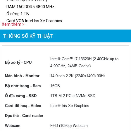
RAM 16G DDR5 4800 MHz
Ổ cứng 1 TB
Card VGA Intel Iris Xe Graphics
Xem thêm >
Màn hình 14'' QHD (2560x1440) ,90Hz
Wifi Wifi 6E, Bluetooth 5.
THÔNG SỐ KỸ THUẬT
Hệ điều hành Windows 11
Intel® Core™ i7-13620H (2.40GHz up to
Bộ xử lý - CPU
4.90GHz, 24MB Cache)
Màn hình - Monitor
14.0inch 2.2K (2240x1400) 90Hz
Bộ nhớ trong - Ram
16GB
Ổ đĩa cứng - SSD
1TB M.2 PCIe NVMe SSD
Card đồ hoạ - Video
Intel® Iris Xe Graphics
Đọc thẻ - Card reader
Webcam
FHD (1080p) Webcam