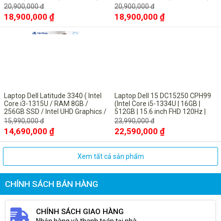
15.6" FHD, UBUNTU Black)
15.6" FHD, UBUNTU Black)
20,900,000 đ
20,900,000 đ
18,900,000 ₫
18,900,000 ₫
-8%
-6%
Laptop Dell Latitude 3340 ( Intel
Laptop Dell 15 DC15250 CPH99
Core i3-1315U / RAM 8GB /
(Intel Core i5-1334U | 16GB |
256GB SSD / Intel UHD Graphics /
512GB | 15.6 inch FHD 120Hz |
13.3inch FHD / Win11 Pro/ Titan
Win 11 | Microsoft Office Home
15,990,000 đ
23,990,000 đ
Gray
2024 + Microsoft 365 basic bản
14,690,000 ₫
22,590,000 ₫
quyền vĩnh viễn| Bạc)
Màn hình
Xem tất cả sản phẩm
Dell Inspiron 14 Plus 7440 với màn hình 14inch 2.5K
IPS, góc nhìn rộng mang lại hình ảnh và màu sắc chân
CHÍNH SÁCH BÁN HÀNG
thực đến từng chi tiết . Tần số quét lên đến 90Hz
giúp khung hình khi sử dụng chuyển động rất mượt
mà . Độ sáng khoảng 300 nits (đủ dùng trong nhà, ổn
CHÍNH SÁCH GIAO HÀNG
ở môi trường sáng trung bình).
Nhận hàng và thanh toán tại nhà