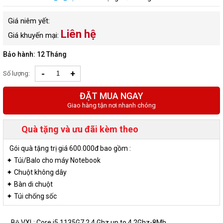
Giá niêm yết:
Liên hệ
Giá khuyến mại:
Bảo hành: 12 Tháng
-
+
Số lượng:
ĐẶT MUA NGAY
Giao hàng tận nơi nhanh chóng
Quà tặng và ưu đãi kèm theo
Gói quà tặng trị giá 600.000đ bao gồm :
✦ Túi/Balo cho máy Notebook
✦ Chuột không dây
✦ Bàn di chuột
✦ Túi chống sốc
Bộ VXL: Core i5 1135G7 2.4 Ghz up to 4.2Ghz-8Mb