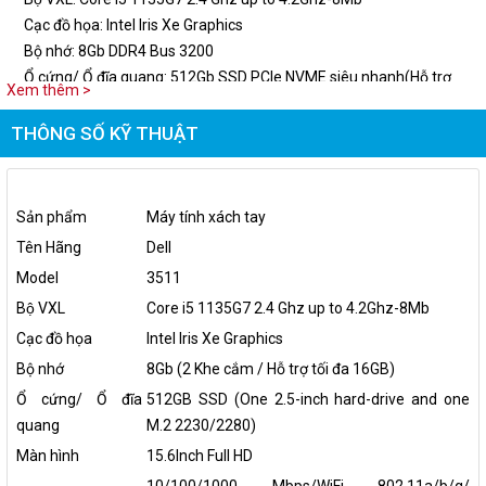
Cạc đồ họa: Intel Iris Xe Graphics
Bộ nhớ: 8Gb DDR4 Bus 3200
Ổ cứng/ Ổ đĩa quang: 512Gb SSD PCIe NVME siêu nhanh(Hỗ trợ
Xem thêm >
thêm 1 Slot SATA3 để nâng cấp HDD nếu cần)
Màn hình: 15.6Inch Full HD
THÔNG SỐ KỸ THUẬT
Hệ điều hành: Windows 11 Home bản quyền
Sản phẩm
Máy tính xách tay
Tên Hãng
Dell
Model
3511
Bộ VXL
Core i5 1135G7 2.4 Ghz up to 4.2Ghz-8Mb
Cạc đồ họa
Intel Iris Xe Graphics
Bộ nhớ
8Gb (2 Khe cắm / Hỗ trợ tối đa 16GB)
Ổ cứng/ Ổ đĩa
512GB SSD (One 2.5-inch hard-drive and one
quang
M.2 2230/2280)
Màn hình
15.6Inch Full HD
10/100/1000 Mbps/WiFi 802.11a/b/g/