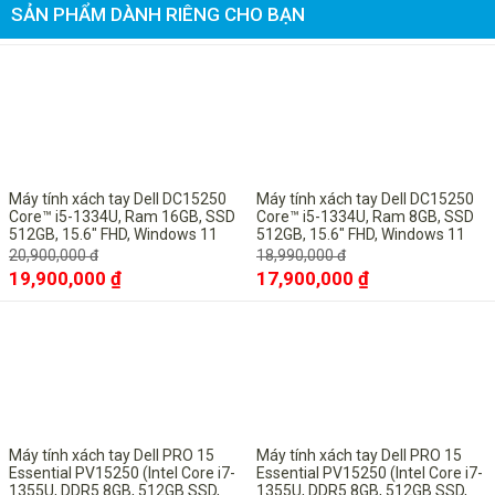
SẢN PHẨM DÀNH RIÊNG CHO BẠN
-5%
-6%
Máy tính xách tay Dell DC15250
Máy tính xách tay Dell DC15250
Core™ i5-1334U, Ram 16GB, SSD
Core™ i5-1334U, Ram 8GB, SSD
512GB, 15.6" FHD, Windows 11
512GB, 15.6" FHD, Windows 11
Pro bản quyền vĩnh viễn
Pro bản quyền vĩnh viễn
20,900,000 đ
18,990,000 đ
2. Màn hình FHD sắc nét
19,900,000 ₫
17,900,000 ₫
-10%
-10%
Dell Inspiron 15 3511 sở hữu màn hình 15.6 inch với độ
phân giải Full HD (1920 x 1080 pixel). Tần số quét màn
hình đạt 60FPS. Bên cạnh đó là công nghệ Anti-glare LED
Backlight cho khả năng chống loá cao.
Máy tính xách tay Dell PRO 15
Máy tính xách tay Dell PRO 15
Essential PV15250 (Intel Core i7-
Essential PV15250 (Intel Core i7-
1355U, DDR5 8GB, 512GB SSD,
1355U, DDR5 8GB, 512GB SSD,