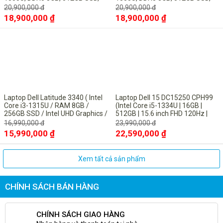
15.6" FHD, UBUNTU Black)
15.6" FHD, UBUNTU Black)
20,900,000 đ
20,900,000 đ
18,900,000 ₫
18,900,000 ₫
-6%
-6%
Laptop Dell Latitude 3340 ( Intel
Laptop Dell 15 DC15250 CPH99
Core i3-1315U / RAM 8GB /
(Intel Core i5-1334U | 16GB |
256GB SSD / Intel UHD Graphics /
512GB | 15.6 inch FHD 120Hz |
13.3inch FHD / Win11 Pro/ Titan
Win 11 | Microsoft Office Home
16,990,000 đ
23,990,000 đ
Gray
2024 + Microsoft 365 basic bản
15,990,000 ₫
22,590,000 ₫
quyền vĩnh viễn| Bạc)
Xem tất cả sản phẩm
CHÍNH SÁCH BÁN HÀNG
CHÍNH SÁCH GIAO HÀNG