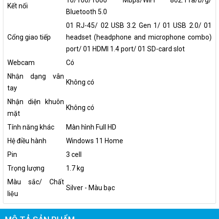
Kết nối
Bluetooth 5.0
01 RJ-45/ 02 USB 3.2 Gen 1/ 01 USB 2.0/ 01
Cổng giao tiếp
headset (headphone and microphone combo)
port/ 01 HDMI 1.4 port/ 01 SD-card slot
Webcam
Có
Nhận dạng vân
Không có
tay
Nhận diện khuôn
Không có
mặt
Tính năng khác
Màn hình Full HD
Hệ điều hành
Windows 11 Home
Pin
3 cell
Trọng lượng
1.7 kg
Màu sắc/ Chất
Silver - Màu bạc
liệu