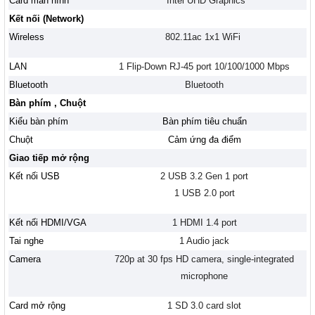
Card màn hình
Intel UHD Graphics
Kết nối (Network)
Wireless
802.11ac 1x1 WiFi
LAN
1 Flip-Down RJ-45 port 10/100/1000 Mbps
Bluetooth
Bluetooth
Bàn phím , Chuột
Kiểu bàn phím
Bàn phím tiêu chuẩn
Chuột
Cảm ứng đa điểm
Giao tiếp mở rộng
Kết nối USB
2 USB 3.2 Gen 1 port
1 USB 2.0 port
Kết nối HDMI/VGA
1 HDMI 1.4 port
Tai nghe
1 Audio jack
Camera
720p at 30 fps HD camera, single-integrated
microphone
Card mở rộng
1 SD 3.0 card slot