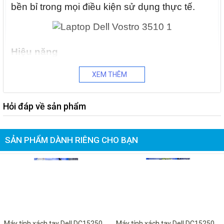
bền bỉ trong mọi điều kiện sử dụng thực tế.
Hiệu năng
Chạy theo xu hướng phát triển mạnh mẽ của
XEM THÊM
thị trường máy tính xách tay, Dell I5 Vostro
3510 được trang bị bộ vi xử lí mới nhất từ nhà
Hỏi đáp về sản phẩm
Intel đó chính là Core i thế hệ 11 kết hợp với
Ram DDR4 và SSD Nvme. Với mức cấu hình
này, máy có thể xử lí mượt mà các tác vụ cơ
SẢN PHẨM DÀNH RIÊNG CHO BẠN
bản, đồ hoạ nhẹ nhàng hay thậm chí là giải trí
với những tựa game đình đám nhất hiện nay.
-5%
-6%
Màn hình
Máy tính xách tay Dell DC15250
Máy tính xách tay Dell DC15250