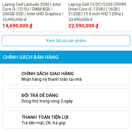
Type-C có khả năng sạc; đầu đọc thẻ nhớ
Laptop Dell Latitude 3340 ( Intel
Laptop Dell 15 DC15250 CPH99
Micro SD; Jack tai nghe và Khe khóa. Thoải
Core i3-1315U / RAM 8GB /
(Intel Core i5-1334U | 16GB |
256GB SSD / Intel UHD Graphics /
512GB | 15.6 inch FHD 120Hz |
mái kết nối với các thiết bị ngoại vi để phục vụ
13.3inch FHD / Win11 Pro/ Titan
Win 11 | Microsoft Office Home
15,990,000 đ
23,990,000 đ
tối đa cho công việc.
Gray
2024 + Microsoft 365 basic bản
14,690,000 ₫
22,590,000 ₫
quyền vĩnh viễn| Bạc)
Xem tất cả sản phẩm
CHÍNH SÁCH BÁN HÀNG
CHÍNH SÁCH GIAO HÀNG
Nhận hàng và thanh toán tại nhà
ĐỔI TRẢ DỄ DÀNG
Dùng thử trong vòng 3 ngày
THANH TOÁN TIỆN LỢI
Trả tiền mặt, CK, trả góp