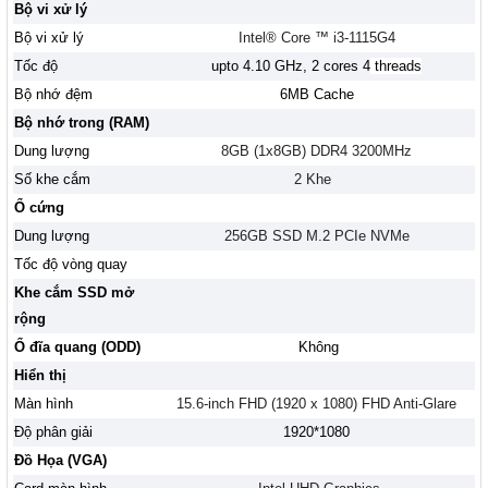
Bộ vi xử lý
Bộ vi xử lý
Intel® Core ™ i3-1115G4
Tốc độ
upto 4.10 GHz, 2 cores 4
threads
Bộ nhớ đệm
6MB Cache
Bộ nhớ trong (RAM)
Dung lượng
8GB (1x8GB) DDR4 3200MHz
Số khe cắm
2 Khe
Ổ cứng
Dung lượng
256GB SSD M.2 PCIe NVMe
Tốc độ vòng quay
Khe cắm SSD mở
rộng
Ổ đĩa quang (ODD)
Không
Hiển thị
Màn hình
15.6-inch FHD (1920 x 1080) FHD Anti-Glare
Độ phân giải
1920*1080
Đồ Họa (VGA)