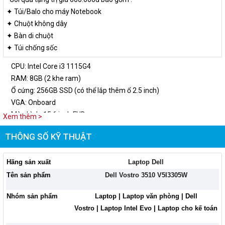
✦ Túi/Balo cho máy Notebook
✦ Chuột không dây
✦ Bàn di chuột
✦ Túi chống sốc
CPU: Intel Core i3 1115G4
RAM: 8GB (2 khe ram)
Ổ cứng: 256GB SSD (có thể lắp thêm ổ 2.5 inch)
VGA: Onboard
Màn hình: 15.6 inch FHD
Xem thêm >
HĐH: Win 11 + Office 2021 bản quyền vĩnh viễn
THÔNG SỐ KỸ THUẬT
Hãng sản xuất
Laptop Dell
Tên sản phẩm
Dell Vostro 3510 V5I3305W
Nhóm sản phẩm
Laptop | Laptop văn phòng | Dell
Vostro | Laptop Intel Evo | Laptop cho kế toán