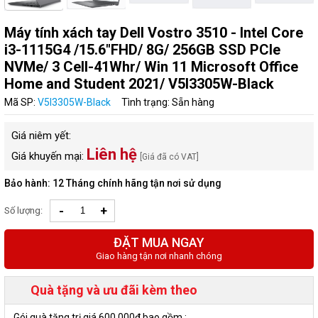
Máy tính xách tay Dell Vostro 3510 - Intel Core
i3-1115G4 /15.6"FHD/ 8G/ 256GB SSD PCIe
NVMe/ 3 Cell-41Whr/ Win 11 Microsoft Office
Home and Student 2021/ V5I3305W-Black
Mã SP:
V5I3305W-Black
Tình trạng: Sẵn hàng
Giá niêm yết:
Liên hệ
Giá khuyến mại:
[Giá đã có VAT]
Bảo hành: 12 Tháng chính hãng tận nơi sử dụng
-
+
Số lượng:
ĐẶT MUA NGAY
Giao hàng tận nơi nhanh chóng
Quà tặng và ưu đãi kèm theo
Gói quà tặng trị giá 600.000đ bao gồm :