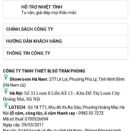
HỖ TRỢ NHIỆT TÌNH
Tư vấn, giải đáp mọi thắc mắc
CHÍNH SÁCH CÔNG TY
HƯỚNG DẪN KHÁCH HÀNG
THÔNG TIN CÔNG TY
CÔNG TY TNHH THIẾT BỊ SỐ TRẦN PHONG
Showroom Hà Nam:
277 Lê Lợi, Phường Phủ Lý, Tỉnh Ninh Bình
(Hà Nam cũ)
Số 33 Louis 8 Liền Kề 13 - Khu Đô Thị Louis City
Hà Nội:
Hoàng Mai, Hà Nội
LGTECH
: Số 18 TT1, Khu đô thị Ao Sào, Phường Hoàng Mai, Hà
Nội
(Ổ cắm, công tắc, ổ cắm thanh ray -
0982 55 7272
Mã số thuế: 0700526694
Ngày cấp: 29/03/2011
Nơi cấp: Sở kế hoạch và đầu tư tỉnh Hà Nam - Phòng Đăng ký kinh