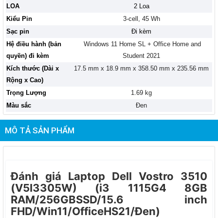
LOA
2 Loa
Kiểu Pin
3-cell, 45 Wh
Sạc pin
Đi kèm
Hệ điều hành (bản
Windows 11 Home SL + Office Home and
quyền) đi kèm
Student 2021
Kích thước (Dài x
17.5 mm x 18.9 mm x 358.50 mm x 235.56 mm
Rộng x Cao)
Trọng Lượng
1.69 kg
Màu sắc
Đen
MÔ TẢ SẢN PHẨM
Đánh giá Laptop Dell Vostro 3510
(V5I3305W) (i3 1115G4 8GB
RAM/256GBSSD/15.6 inch
FHD/Win11/OfficeHS21/Đen)