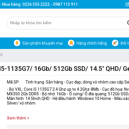
 - Mua hàng: 0226 355 2222 - 0987 113 911
Sản phẩm khuyến mại
Hàng chính hãng
Đổi 
ới
(I5-1135G7/ 16Gb/ 512Gb SSD/ 14.5" QHD/ G
Mã SP:
Tình trạng: Sẵn hàng - Cực đẹp, dòng vỏ nhôm cao cấp Se
- Bộ VXL: Core i5 1135G7 2.4 Ghz up to 4.2Ghz-8Mb - Cạc đồ họa: N
MX350 2Gb DDR5 - Bộ nhớ: 16Gb - Ổ cứng/ Ổ đĩa quang: 512Gb SSD/
Màn hình: 14.5Inch QHD - Hệ điều hành: Windows 10 Home - Màu sắc/ 
Silver/ vỏ nhôm
Xem thêm >