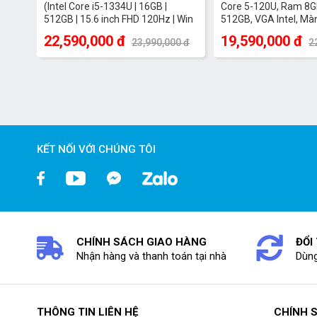
(Intel Core i5-1334U | 16GB |
Core 5-120U, Ram 8
512GB | 15.6 inch FHD 120Hz | Win
512GB, VGA Intel, Mà
11 | Microsoft Office Home 2024 +
FHD+Touch, Win 11 H
22,590,000 đ
19,590,000 đ
23,990,000 đ
2
Microsoft 365 basic bản quyền
nhôm, Màu Bạc
vĩnh viễn| Bạc)
KẾT NỐI VỚI CHÚNG TÔI
CHÍNH SÁCH GIAO HÀNG
ĐỔI
Nhận hàng và thanh toán tại nhà
Dùng
THÔNG TIN LIÊN HỆ
CHÍNH 