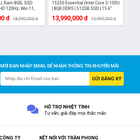
U, Ram 8GB, SSD
15250 Essential (Intel Core 3-100U
HD 120Hz, Win 11,
| 8GB DDR5 | 512GB SSD | 15.6"
120Hz FHD | Intel Graphics | Màu
00 đ
13,990,000 đ
18,990,000 đ
14,990,000 đ
Đen)
MỜI BẠN NHẬP EMAIL ĐỂ NHẬN THÔNG TIN KHUYẾN MÃI
HỖ TRỢ NHIỆT TÌNH
Tư vấn, giải đáp mọi thắc mắc
 CÔNG TY
KẾT NỐI VỚI TRẦN PHONG