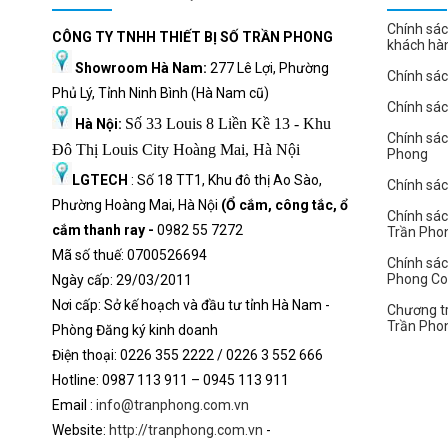
Chính sác
CÔNG TY TNHH THIẾT BỊ SỐ TRẦN PHONG
Đèn bàn phím
khách hà
Showroom Hà Nam:
277 Lê Lợi, Phường
Chính sác
Điểm cộng của chiếc laptop này đó là tính năng bảo mật vân t
Phủ Lý, Tỉnh Ninh Bình (Hà Nam cũ)
Chính sá
nhanh chóng chỉ với một chạm, vô cùng tiện lợi so với nhập m
Số 33 Louis 8 Liền Kề 13 - Khu
Hà Nội:
Chính sá
Đô Thị Louis City Hoàng Mai, Hà Nội
Phong
LGTECH
: Số 18 TT1, Khu đô thị Ao Sào,
Chính sách
Phường Hoàng Mai, Hà Nội
(Ổ cắm, công tắc, ổ
Chính sác
cắm thanh ray -
0982 55 7272
Trần Pho
Mã số thuế: 0700526694
Chính sác
Phong C
Ngày cấp: 29/03/2011
Nơi cấp: Sở kế hoạch và đầu tư tỉnh Hà Nam -
Chương tr
Trần Pho
Phòng Đăng ký kinh doanh
Điện thoại: 0226 355 2222 / 0226 3 552 666
Hot
l
ine: 0987 113 911
– 0945 113 911
Email :
info@tranphong.com.vn
Website:
http://tranphong.com.vn
-