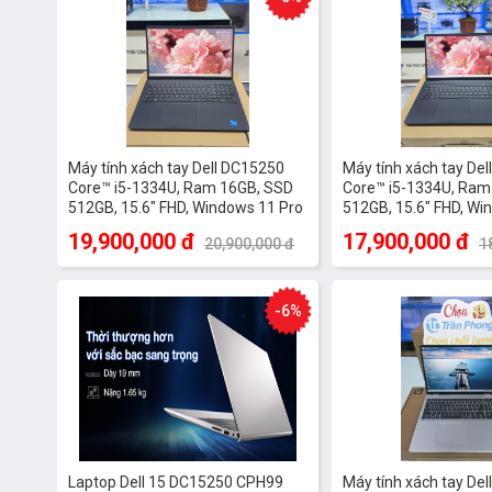
Thiết kế
Bàn phím phối màu đồng bộ mang tính thẩm mỹ cao, kết hợp 
còn trang bị thêm đèn LED nền có thể tùy chỉnh mức sáng gi
kiện ánh sáng yếu.
Máy tính xách tay Dell DC15250
Máy tính xách tay De
Core™ i5-1334U, Ram 16GB, SSD
Core™ i5-1334U, Ram
512GB, 15.6" FHD, Windows 11 Pro
512GB, 15.6" FHD, Wi
bản quyền vĩnh viễn
bản quyền vĩnh viễn
19,900,000 đ
17,900,000 đ
20,900,000 đ
1
-6%
Laptop Dell 15 DC15250 CPH99
Máy tính xách tay De