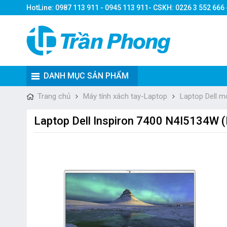
HotLine: 0987 113 911 - 0945 113 911- CSKH: 0226 3 552 666
DANH MỤC SẢN PHẨM
Trang chủ
Máy tính xách tay-Laptop
Laptop Dell m
Laptop Dell Inspiron 7400 N4I5134W 