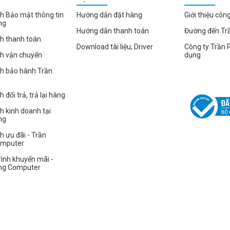
HÀNG
h Bảo mật thông tin
Hướng dẫn đặt hàng
Giới thiệu côn
ng
Hướng dẫn thanh toán
Đường đến Tr
h thanh toán
ay được tích hợp trên nút nguồn, bạn có thể mở khóa thiết bị một cách r
Download tài liệu, Driver
Công ty Trần 
ch vận chuyển
dụng
ật khẩu truyền thống.
ch bảo hành Trần
 đổi trả, trả lại hàng
h kinh doanh tại
ng
h ưu đãi - Trần
omputer
ình khuyến mãi -
ng Computer