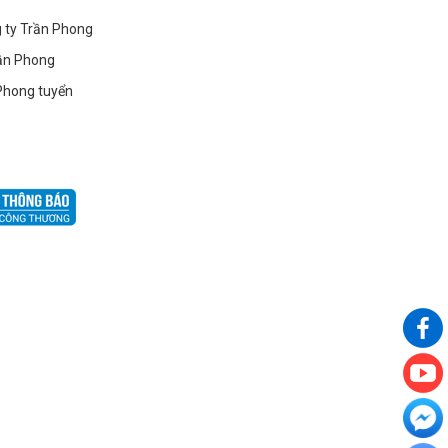
g ty Trần Phong
ần Phong
ất
Phong tuyển