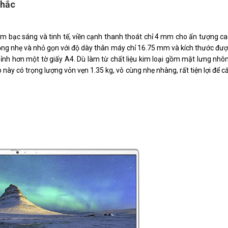
chắc
ám bạc sáng và tinh tế, viền cạnh thanh thoát chỉ 4 mm cho ấn tượng c
mỏng nhẹ và nhỏ gọn với độ dày thân máy chỉ 16.75 mm và kích thước đư
hỉnh hơn một tờ giấy A4. Dù làm từ chất liệu kim loại gồm mặt lưng nh
ày có trọng lượng vỏn vẹn 1.35 kg, vô cùng nhẹ nhàng, rất tiện lợi để c