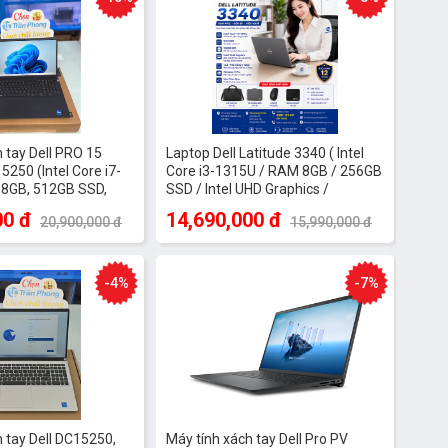
ng
ều
 tay Dell PRO 15
Laptop Dell Latitude 3340 ( Intel
5250 (Intel Core i7-
Core i3-1315U / RAM 8GB / 256GB
 8GB, 512GB SSD,
SSD / Intel UHD Graphics /
BUNTU Black)
13.3inch FHD / Win11 Pro/ Titan
00 đ
14,690,000 đ
20,900,000 đ
15,990,000 đ
Gray
-4%
-7%
 tay Dell DC15250,
Máy tính xách tay Dell Pro PV