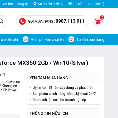
Giới thiệu công ty
Sơ đồ chỉ đường
Tin tức
Liên hệ
0
0987.113.911
GỌI MUA HÀNG :
trả miễn phí
Miễn phí vận chuyển
Tư vấn bán hàng
eforce MX350 2Gb / Win10/Silver)
ri 7
YÊN TÂM MUA HÀNG
vidia GeForce
 Không có -
Uy tín hơn 15 năm xây dựng và phát triển
Chất liệu:
Sản phẩm chính hãng, hỗ trợ kỹ thuật 24/7
Bảo hành tận nơi cho doanh nghiệp
THÔNG TIN HỮU ÍCH