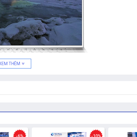
XEM THÊM
-6%
-10%