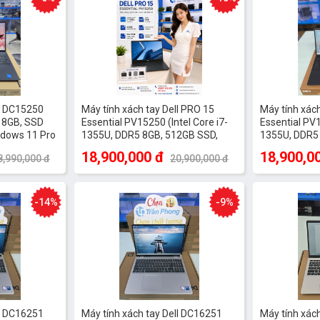
với bàn di chuột nằm chính giữa mang đến sự cân bằng tuyệt đối. Hã
úp người dùng thao tác dễ dàng và chính xác hơn khi làm việc trong đi
ll DC15250
Máy tính xách tay Dell PRO 15
Máy tính xách
 8GB, SSD
Essential PV15250 (Intel Core i7-
Essential PV1
ndows 11 Pro
1355U, DDR5 8GB, 512GB SSD,
1355U, DDR5
15.6" FHD, UBUNTU Black)
15.6" FHD, U
18,900,000 đ
18,900,0
8,990,000 đ
20,900,000 đ
-14%
-9%
ll DC16251
Máy tính xách tay Dell DC16251
Máy tính xách