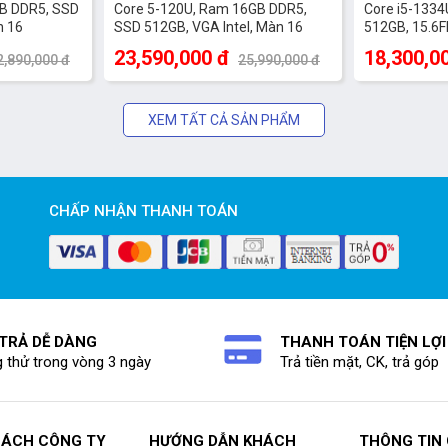
GB DDR5, SSD
Core 5-120U, Ram 16GB DDR5,
Core i5-1334
n 16
SSD 512GB, VGA Intel, Màn 16
512GB, 15.6F
ome, Vỏ
FHD+Touch, Win 11 Home, Vỏ
Bạc
23,590,000 đ
18,300,0
2,890,000 đ
25,990,000 đ
nhôm, Màu Bạc
XEM TẤT CẢ SẢN PHẨM
CHẤP NHẬN THANH TOÁN
 TRẢ DỄ DÀNG
THANH TOÁN TIỆN LỢI
 thử trong vòng 3 ngày
Trả tiền mặt, CK, trả góp
SÁCH CÔNG TY
HƯỚNG DẪN KHÁCH
THÔNG TIN