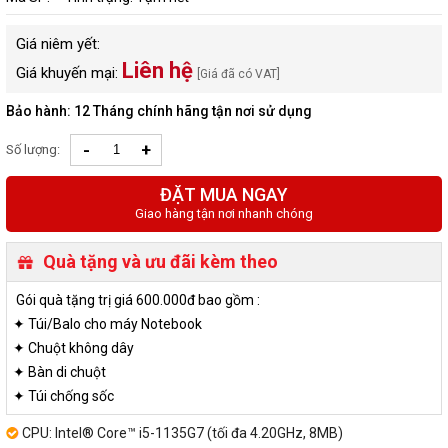
Giá niêm yết:
Liên hệ
Giá khuyến mại:
[Giá đã có VAT]
Bảo hành: 12 Tháng chính hãng tận nơi sử dụng
-
+
Số lượng:
ĐẶT MUA NGAY
Giao hàng tận nơi nhanh chóng
Quà tặng và ưu đãi kèm theo
Gói quà tặng trị giá 600.000đ bao gồm :
✦ Túi/Balo cho máy Notebook
✦ Chuột không dây
✦ Bàn di chuột
✦ Túi chống sốc
CPU: Intel® Core™ i5-1135G7 (tối đa 4.20GHz, 8MB)