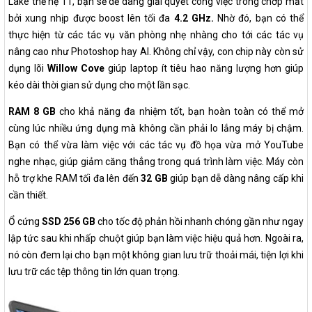
Lake thế hệ 11, bạn sẽ dễ dàng giải quyết công việc trong chớp mắt
bởi xung nhịp được boost lên tối đa
4.2 GHz.
Nhờ đó, bạn có thể
thực hiện từ các tác vụ văn phòng nhẹ nhàng cho tới các tác vụ
nâng cao như Photoshop hay AI. Không chỉ vậy, con chip này còn sử
dụng lõi
Willow Cove
giúp laptop ít tiêu hao năng lượng hơn giúp
kéo dài thời gian sử dụng cho một lần sạc.
RAM 8 GB
cho khả năng đa nhiệm tốt, bạn hoàn toàn có thể mở
cùng lúc nhiều ứng dụng mà không cần phải lo lắng máy bị chậm.
Bạn có thể vừa làm việc với các tác vụ đồ họa vừa mở YouTube
nghe nhạc, giúp giảm căng thẳng trong quá trình làm việc. Máy còn
hỗ trợ khe RAM tối đa lên đến
32 GB
giúp bạn dễ dàng nâng cấp khi
cần thiết.
Ổ cứng
SSD 256 GB
cho tốc độ phản hồi nhanh chóng gần như ngay
lập tức sau khi nhấp chuột giúp bạn làm việc hiệu quả hơn. Ngoài ra,
nó còn đem lại cho bạn một không gian lưu trữ thoải mái, tiện lợi khi
lưu trữ các tệp thông tin lớn quan trọng.