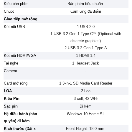
Kiểu bàn phím
Bàn phím tiêu chuẩn
Chuột
Cảm ứng đa điểm
Giao tiếp mở rộng
Kết nối USB
1 USB 2.0
1 USB 3.2 Gen 1 Type-C™ (Optional with
discrete graphics)
2 USB 3.2 Gen 1 Type-A
Kết nối HDMI/VGA
1 HDMI 1.4
Tai nghe
1 Headset Jack
Camera
-
Card mở rộng
1 3-in-1 SD Media Card Reader
LOA
2 Loa
Kiểu Pin
3-cell, 42 WHr
Sạc pin
Đi kèm
Hệ điều hành (bản
Windows 10 Home SL
quyền) đi kèm
Kích thước (Dài x
Front Height: 18.0 mm