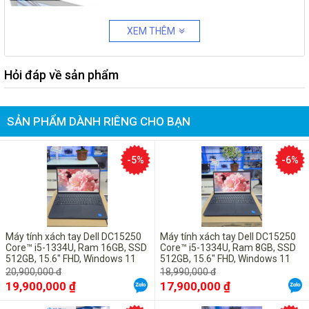
XEM THÊM
Hỏi đáp về sản phẩm
SẢN PHẨM DÀNH RIÊNG CHO BẠN
-5%
-6%
Thiết kế nhỏ gọn, hiện đại
Máy tính xách tay Dell DC15250
Máy tính xách tay Dell DC15250
Core™ i5-1334U, Ram 16GB, SSD
Core™ i5-1334U, Ram 8GB, SSD
Nhờ vỏ máy được làm từ nhựa nên laptop Dell mang đến một trọng
512GB, 15.6" FHD, Windows 11
512GB, 15.6" FHD, Windows 11
Pro bản quyền vĩnh viễn
Pro bản quyền vĩnh viễn
lượng khá nhẹ, chỉ
1.98 kg.
Cộng với độ dày
19.9 mm
bạn hoàn toàn
20,900,000 đ
18,990,000 đ
19,900,000 ₫
17,900,000 ₫
có thể mang theo bên mình mọi lúc mọi nơi mà không cảm thấy
cồng kềnh hay vướng víu.