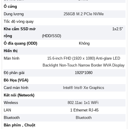
Ổ cứng
Dung lượng
256GB M.2 PCIe NVMe
Tốc độ vòng quay
Khe cắm SSD mở
1x2.5"
rộng
(HDD/SSD)
Ổ đĩa quang (ODD)
Không
Hiển thị
Màn hình
15.6-inch FHD (1920 x 1080) Anti-glare LED
Backlight Non-Touch Narrow Border WVA Display
Độ phân giải
1920*1080
Đồ Họa (VGA)
Card màn hình
Intel® Iris® Xe Graphics
Kết nối (Network)
Wireless
802.11ac 1x1 WiFi
LAN
1 Ethernet RJ-45
Bluetooth
Bluetooth
Bàn phím , Chuột