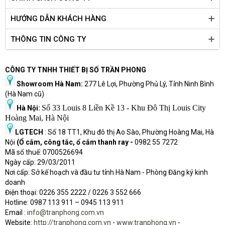
Audio đem lại một chất lượng âm thanh tương đối ổn định và tính
năng
khuếch đại âm thanh
khi chơi game, xem phim, nghe nhạc,…
HƯỚNG DẪN KHÁCH HÀNG
Dell Vostro 3500 i5 (7G3981) sẽ là lựa chọn tuyệt vời cho bạn khi
THÔNG TIN CÔNG TY
đang tìm một chiếc laptop học tập - văn phòng nhưng lại có hiệu
năng cực kỳ mạnh mẽ.
CÔNG TY TNHH THIẾT BỊ SỐ TRẦN PHONG
Showroom Hà Nam:
277 Lê Lợi, Phường Phủ Lý, Tỉnh Ninh Bình
THÔNG SỐ
(Hà Nam cũ)
Số 33 Louis 8 Liền Kề 13 - Khu Đô Thị Louis City
Hà Nội:
Hãng sản xuất
Dell
Hoàng Mai, Hà Nội
Tên sản phẩm
Dell Vostro 3500 (7G3981)
LGTECH
: Số 18 TT1, Khu đô thị Ao Sào, Phường Hoàng Mai, Hà
Bộ vi xử lý
Nội
(Ổ cắm, công tắc, ổ cắm thanh ray -
0982 55 7272
Bộ vi xử lý
Intel® Core™ i5-1135G7
Mã số thuế: 0700526694
Tốc độ
tối đa 4.20GHz, 4 cores 8 threads
Ngày cấp: 29/03/2011
Bộ nhớ đệm
8MB Cache
Nơi cấp: Sở kế hoạch và đầu tư tỉnh Hà Nam - Phòng Đăng ký kinh
Bộ nhớ trong (RAM)
doanh
Điện thoại: 0226 355 2222 / 0226 3 552 666
Dung lượng
8GB DDR4 2666MHz
Hot
l
ine: 0987 113 911
– 0945 113 911
Ổ cứng
Email :
info@tranphong.com.vn
Dung lượng
256GB M.2 PCIe NVMe
Website:
http://tranphong.com.vn
-
www.tranphong.vn
-