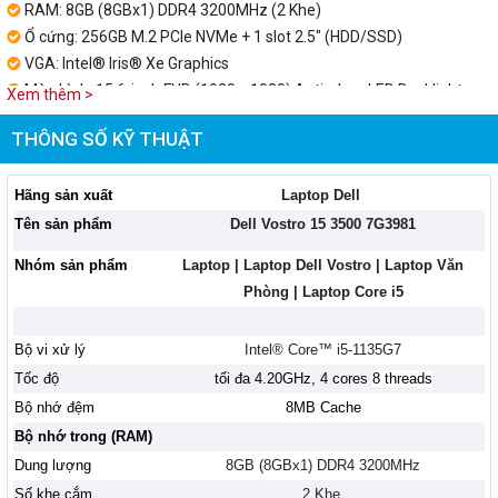
RAM: 8GB (8GBx1) DDR4 3200MHz (2 Khe)
Ổ cứng: 256GB M.2 PCIe NVMe + 1 slot 2.5" (HDD/SSD)
VGA: Intel® Iris® Xe Graphics
Màn hình: 15.6-inch FHD (1920 x 1080) Anti-glare LED Backlight
Xem thêm >
Non-Touch Narrow Border WVA Display
Pin: 3-cell, 42 WHr
THÔNG SỐ KỸ THUẬT
Cân nặng: 1.78 kg
Màu sắc: Đen
Hãng sản xuất
Laptop Dell
OS: Windows 10 Home SL
Tên sản phẩm
Dell Vostro 15 3500 7G3981
Nhóm sản phẩm
Laptop | Laptop Dell Vostro | Laptop Văn
Phòng | Laptop Core i5
Bộ vi xử lý
Intel® Core™ i5-1135G7
Tốc độ
tối đa 4.20GHz, 4 cores
8 threads
Bộ nhớ đệm
8MB Cache
Bộ nhớ trong (RAM)
Dung lượng
8GB (8GBx1) DDR4 3200MHz
Số khe cắm
2 Khe