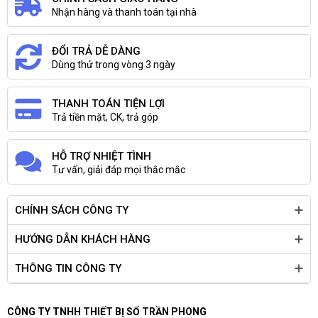
Nhận hàng và thanh toán tại nhà
Chipset
Intel
ĐỔI TRẢ DỄ DÀNG
Bộ nhớ trong
4GB DDR4 2666Mhz
Dùng thử trong vòng 3 ngày
Số khe cắm
2
THANH TOÁN TIỆN LỢI
Trả tiền mặt, CK, trả góp
Dung lượng
tối đa
HỖ TRỢ NHIỆT TÌNH
Tư vấn, giải đáp mọi thắc mắc
VGA
Intel UHD
CHÍNH SÁCH CÔNG TY
Ổ cứng
1TB SATA 5400rpm
(có khe cắm m2 SSD)
HƯỚNG DẪN KHÁCH HÀNG
THÔNG TIN CÔNG TY
Ổ quang
DVDRW
CÔNG TY TNHH THIẾT BỊ SỐ TRẦN PHONG
Card Reader
SD