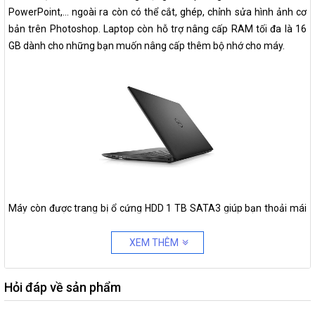
PowerPoint,... ngoài ra còn có thể cắt, ghép, chỉnh sửa hình ảnh cơ
bản trên Photoshop. Laptop còn hỗ trợ nâng cấp RAM tối đa là 16
GB dành cho những bạn muốn nâng cấp thêm bộ nhớ cho máy.
Máy còn được trang bị ổ cứng HDD 1 TB SATA3 giúp bạn thoải mái
lưu trữ tài liệu, hình ảnh hay những bộ phim, bản nhạc yêu thích.
XEM THÊM
Thiết kế chắc chắn, bền vững
Hỏi đáp về sản phẩm
Laptop Dell Vostro 3590 (GRMGK1) mang vẻ ngoài chắc chắn, bền
vững với thiết kế màu đen chủ đạo. Trọng lượng và độ dày của