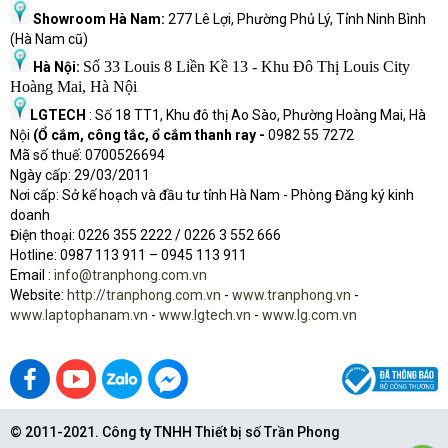
Showroom Hà Nam:
277 Lê Lợi, Phường Phủ Lý, Tỉnh Ninh Bình
(Hà Nam cũ)
Bảo mật,
Finger Print
Số 33 Louis 8 Liền Kề 13 - Khu Đô Thị Louis City
Hà Nội:
công nghệ
Hoàng Mai, Hà Nội
LGTECH
: Số 18 TT1, Khu đô thị Ao Sào, Phường Hoàng Mai, Hà
Màn hình
15.6’ FHD (1920 x 1080) Anti-Glare LED-Backlit
Nội
(Ổ cắm, công tắc, ổ cắm thanh ray -
0982 55 7272
Mã số thuế: 0700526694
Ngày cấp: 29/03/2011
Webcam
HD
Nơi cấp: Sở kế hoạch và đầu tư tỉnh Hà Nam - Phòng Đăng ký kinh
doanh
Điện thoại: 0226 355 2222 / 0226 3 552 666
Audio
Yes
Hot
l
ine: 0987 113 911
– 0945 113 911
Email :
info@tranphong.com.vn
Website:
http://tranphong.com.vn
-
www.tranphong.vn
-
Giao tiếp
Gigabit
www.laptophanam.vn
-
www.lgtech.vn
-
www.lg.com.vn
mạng
Giao tiếp
802.11ac ,Bluetooth 4.1
không dây
© 2011-2021. Công ty TNHH Thiết bị số Trần Phong