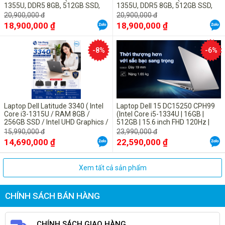
Chỉ cần một chạm bạn đã dễ dàng mở khóa Laptop Dell Vostro 3590
1355U, DDR5 8GB, 512GB SSD,
1355U, DDR5 8GB, 512GB SSD,
15.6" FHD, UBUNTU Black)
15.6" FHD, UBUNTU Black)
(GRMGK1) nhờ tính năng bảo mật vân tay kết hợp với Windows
20,900,000 đ
20,900,000 đ
18,900,000 ₫
18,900,000 ₫
Hello.
Thông số kỹ thuật
-8%
-6%
Hãng sản
Dell
xuất
Laptop Dell Latitude 3340 ( Intel
Laptop Dell 15 DC15250 CPH99
Core i3-1315U / RAM 8GB /
Chủng loại
Vostro 3590 – Bảo hành tại nhà
(Intel Core i5-1334U | 16GB |
256GB SSD / Intel UHD Graphics /
512GB | 15.6 inch FHD 120Hz |
13.3inch FHD / Win11 Pro/ Titan
Win 11 | Microsoft Office Home
15,990,000 đ
23,990,000 đ
Gray
2024 + Microsoft 365 basic bản
14,690,000 ₫
22,590,000 ₫
Part number
GRMGK1
quyền vĩnh viễn| Bạc)
Xem tất cả sản phẩm
Mầu sắc
Đen
CHÍNH SÁCH BÁN HÀNG
Intel Core i5-10210U (1.6Ghz
up to 4.20 GHz/
6MB
Bộ vi xử lý
cache) _ thế hệ 10 mới nhất
CHÍNH SÁCH GIAO HÀNG