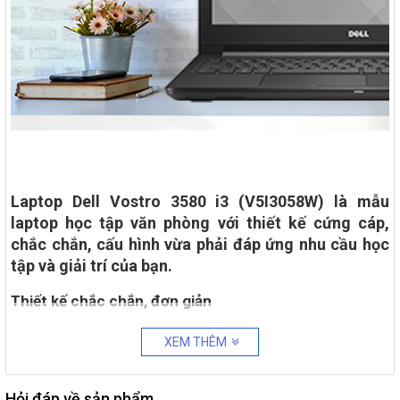
Laptop Dell Vostro 3580 i3 (V5I3058W) là mẫu
laptop học tập văn phòng với thiết kế cứng cáp,
chắc chắn, cấu hình vừa phải đáp ứng nhu cầu học
tập và giải trí của bạn.
Thiết kế chắc chắn, đơn giản
Dell luôn được yêu thích vì độ bền cao, Dell Vostro 3580 là một chiếc
XEM THÊM
laptop tối ưu với sức chịu đựng, cứng cáp, chắc chắn. Chiếc laptop
có trọng lượng
2.16 kg
, không quá nặng để bạn mang theo bên
Hỏi đáp về sản phẩm