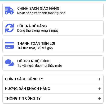
CHÍNH SÁCH GIAO HÀNG
Nhận hàng và thanh toán tại nhà
ĐỔI TRẢ DỄ DÀNG
Chiếc laptop này còn được trang bị đầy đủ các cổng kết nối thông
Dùng thử trong vòng 3 ngày
dụng hiện nay như 2 cổng
USB 3.0, USB 2.0, HDMI 2.0, VGA
giúp
bạn dễ dàng kết nối và truy xuất dữ liệu.
THANH TOÁN TIỆN LỢI
Trả tiền mặt, CK, trả góp
Màn hình lớn, hình ảnh sắc nét
HỖ TRỢ NHIỆT TÌNH
Màn hình rộng
15.6 inch
cùng độ phân giải
Full HD 1920 x 1080
Tư vấn, giải đáp mọi thắc mắc
mang đến chất lượng hình ảnh chân thực, sắc nét. Cùng với tấm nền
màn hình
LED Backlight
siêu mỏng, màu sắc ổn định đẹp và chính
CHÍNH SÁCH CÔNG TY
xác.
HƯỚNG DẪN KHÁCH HÀNG
THÔNG TIN CÔNG TY