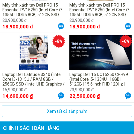
Máy tính xách tay Dell PRO 15
Máy tính xách tay Dell PRO 15
Essential PV15250 (Intel Core i7-
Essential PV15250 (Intel Core i7-
1355U, DDR5 8GB, 512GB SSD,
1355U, DDR5 8GB, 512GB SSD,
15.6" FHD, UBUNTU Black)
15.6" FHD, UBUNTU Black)
20,900,000 đ
20,900,000 đ
18,900,000 ₫
18,900,000 ₫
-8%
-6%
Laptop Dell Latitude 3340 ( Intel
Laptop Dell 15 DC15250 CPH99
Ổ cứng
HDD 1TB
với dung lượng lưu trữ cực lớn giúp bạn thoải mái
Core i3-1315U / RAM 8GB /
(Intel Core i5-1334U | 16GB |
256GB SSD / Intel UHD Graphics /
512GB | 15.6 inch FHD 120Hz |
lưu trữ hình ảnh, tài liệu hay những bộ phim, bài hát yêu thích.
13.3inch FHD / Win11 Pro/ Titan
Win 11 | Microsoft Office Home
15,990,000 đ
23,990,000 đ
Gray
2024 + Microsoft 365 basic bản
14,690,000 ₫
22,590,000 ₫
quyền vĩnh viễn| Bạc)
Xem tất cả sản phẩm
CHÍNH SÁCH BÁN HÀNG