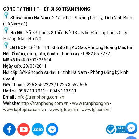
CÔNG TY TNHH THIẾT BỊ SỐ TRẦN PHONG
Showroom Hà Nam:
277 Lê Lợi, Phường Phủ Lý, Tỉnh Ninh Bình
(Hà Nam cũ)
Số 33 Louis 8 Liền Kề 13 - Khu Đô Thị Louis City
Hà Nội:
Hoàng Mai, Hà Nội
LGTECH
: Số 18 TT1, Khu đô thị Ao Sào, Phường Hoàng Mai, Hà
Trên Dell Vostro 3580 i3 còn được tích hợp cảm biến vân tay, bạn dễ
Nội
(Ổ cắm, công tắc, ổ cắm thanh ray -
0982 55 7272
Mã số thuế: 0700526694
dàng mở khóa laptop của mình một cách tiện lợi và an toàn.
Ngày cấp: 29/03/2011
Nơi cấp: Sở kế hoạch và đầu tư tỉnh Hà Nam - Phòng Đăng ký kinh
doanh
Điện thoại: 0226 355 2222 / 0226 3 552 666
Hot
l
ine: 0987 113 911
– 0945 113 911
Email :
info@tranphong.com.vn
Website:
http://tranphong.com.vn
-
www.tranphong.vn
-
www.laptophanam.vn
-
www.lgtech.vn
-
www.lg.com.vn