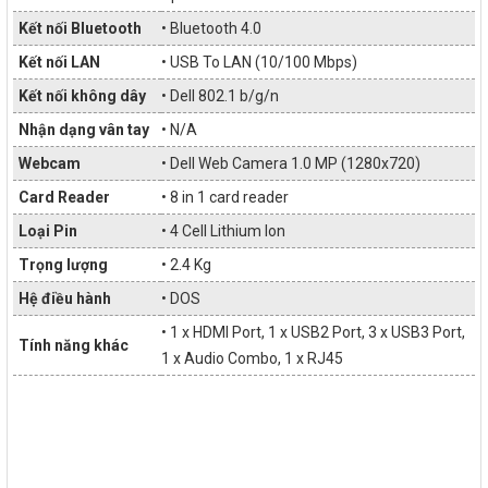
Kết nối Bluetooth
• Bluetooth 4.0
Kết nối LAN
• USB To LAN (10/100 Mbps)
Kết nối không dây
• Dell 802.1 b/g/n
Nhận dạng vân tay
• N/A
Webcam
• Dell Web Camera 1.0 MP (1280x720)
Card Reader
• 8 in 1 card reader
Loại Pin
• 4 Cell Lithium Ion
Trọng lượng
• 2.4 Kg
Hệ điều hành
• DOS
• 1 x HDMI Port, 1 x USB2 Port, 3 x USB3 Port,
Tính năng khác
1 x Audio Combo,
1 x RJ45