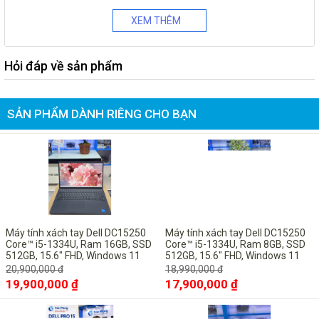
XEM THÊM
Hỏi đáp về sản phẩm
SẢN PHẨM DÀNH RIÊNG CHO BẠN
-5%
-6%
Máy tính xách tay Dell DC15250
Máy tính xách tay Dell DC15250
Core™ i5-1334U, Ram 16GB, SSD
Core™ i5-1334U, Ram 8GB, SSD
512GB, 15.6" FHD, Windows 11
512GB, 15.6" FHD, Windows 11
Pro bản quyền vĩnh viễn
Pro bản quyền vĩnh viễn
20,900,000 đ
18,990,000 đ
19,900,000 ₫
17,900,000 ₫