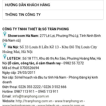
HƯỚNG DẪN KHÁCH HÀNG
THÔNG TIN CÔNG TY
CÔNG TY TNHH THIẾT BỊ SỐ TRẦN PHONG
Showroom Hà Nam:
277 Lê Lợi, Phường Phủ Lý, Tỉnh Ninh Bình
(Hà Nam cũ)
Số 33 Louis 8 Liền Kề 13 - Khu Đô Thị Louis City
Hà Nội:
Hoàng Mai, Hà Nội
LGTECH
: Số 18 TT1, Khu đô thị Ao Sào, Phường Hoàng Mai, Hà
Nội
(Ổ cắm, công tắc, ổ cắm thanh ray -
0982 55 7272
Mã số thuế: 0700526694
Ngày cấp: 29/03/2011
Nơi cấp: Sở kế hoạch và đầu tư tỉnh Hà Nam - Phòng Đăng ký kinh
doanh
Điện thoại: 0226 355 2222 / 0226 3 552 666
Hot
l
ine: 0987 113 911
– 0945 113 911
Email :
info@tranphong.com.vn
Website:
http://tranphong.com.vn
-
www.tranphong.vn
-
www.laptophanam.vn
-
www.lgtech.vn
-
www.lg.com.vn