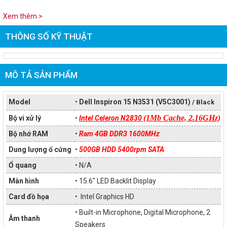
Xem thêm >
THÔNG SỐ KỸ THUẬT
MÔ TẢ SẢN PHẨM
Model
•
Dell Inspiron 15 N3531 (V5C3001)
/ Black
(1Mb Cache, 2.16GHz)
Bộ vi xử lý
•
Intel Celeron N2830
Bộ nhớ RAM
•
Ram 4GB DDR3 1600MHz
Dung lượng ổ cứng
•
500GB HDD 5400rpm SATA
Ổ quang
• N/A
Màn hình
• 15.6" LED Backlit Display
Card đồ họa
• Intel Graphics HD
• Built-in Microphone, Digital Microphone, 2
Âm thanh
Speakers