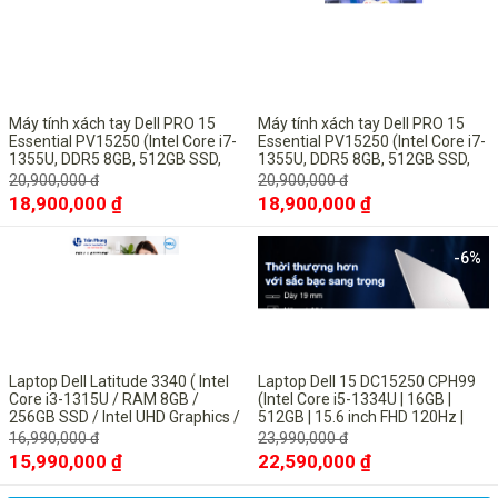
-10%
-10%
Máy tính xách tay Dell PRO 15
Máy tính xách tay Dell PRO 15
Essential PV15250 (Intel Core i7-
Essential PV15250 (Intel Core i7-
1355U, DDR5 8GB, 512GB SSD,
1355U, DDR5 8GB, 512GB SSD,
15.6" FHD, UBUNTU Black)
15.6" FHD, UBUNTU Black)
20,900,000 đ
20,900,000 đ
18,900,000 ₫
18,900,000 ₫
-6%
-6%
Laptop Dell Latitude 3340 ( Intel
Laptop Dell 15 DC15250 CPH99
Core i3-1315U / RAM 8GB /
(Intel Core i5-1334U | 16GB |
256GB SSD / Intel UHD Graphics /
512GB | 15.6 inch FHD 120Hz |
13.3inch FHD / Win11 Pro/ Titan
Win 11 | Microsoft Office Home
16,990,000 đ
23,990,000 đ
Gray
2024 + Microsoft 365 basic bản
15,990,000 ₫
22,590,000 ₫
quyền vĩnh viễn| Bạc)