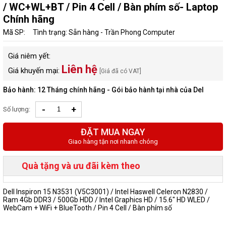
/ WC+WL+BT / Pin 4 Cell / Bàn phím số- Laptop
Chính hãng
Mã SP:
Tình trạng: Sẵn hàng - Trần Phong Computer
Giá niêm yết:
Liên hệ
Giá khuyến mại:
[Giá đã có VAT]
Bảo hành: 12 Tháng chính hãng - Gói bảo hành tại nhà của Del
-
+
Số lượng:
ĐẶT MUA NGAY
Giao hàng tận nơi nhanh chóng
Quà tặng và ưu đãi kèm theo
Dell Inspiron 15 N3531 (V5C3001) / Intel Haswell Celeron N2830 /
Ram 4Gb DDR3 / 500Gb HDD / Intel Graphics HD / 15.6" HD WLED /
WebCam + WiFi + BlueTooth / Pin 4 Cell / Bàn phím số