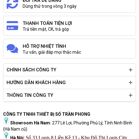
ĐỔI TRẢ DỄ DÀNG
Dùng thử trong vòng 3 ngày
THANH TOÁN TIỆN LỢI
Trả tiền mặt, CK, trả góp
HỖ TRỢ NHIỆT TÌNH
Tư vấn, giải đáp mọi thắc mắc
CHÍNH SÁCH CÔNG TY
HƯỚNG DẪN KHÁCH HÀNG
THÔNG TIN CÔNG TY
CÔNG TY TNHH THIẾT BỊ SỐ TRẦN PHONG
Showroom Hà Nam:
277 Lê Lợi, Phường Phủ Lý, Tỉnh Ninh Bình
(Hà Nam cũ)
Số 33 Louis 8 Liền Kề 13 - Khu Đô Thị Louis City
Hà Nội: